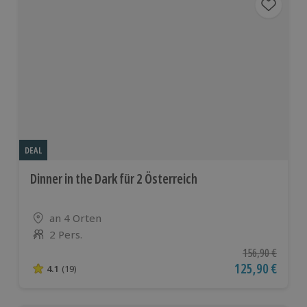
DEAL
Dinner in the Dark für 2 Österreich
Standort
an 4 Orten
2 Pers.
Anzahl der Teilnehmer
Ursprünglicher P
156,90 €
Aktueller Preis
125,90 €
4.1
(19)
4.1 von 5 Sternen basierend auf 19 Bewertungen