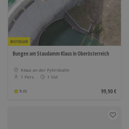
BESTSELLER
Bungee am Staudamm Klaus in Oberösterreich
Standort
Klaus an der Pyhrnbahn
1 Pers.
1 Std
Anzahl der Teilnehmer
Aktueller Pre
99,90 €
5
(5)
5 von 5 Sternen basierend auf 5 Bewertungen