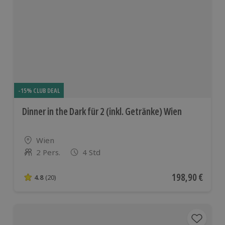
-15% CLUB DEAL
Dinner in the Dark für 2 (inkl. Getränke) Wien
Standort
Wien
2 Pers.
4 Std
Anzahl der Teilnehmer
Aktueller Preis
198,90 €
4.8
(20)
4.8 von 5 Sternen basierend auf 20 Bewertungen