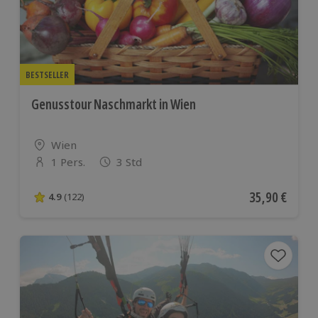
BESTSELLER
Genusstour Naschmarkt in Wien
Standort
Wien
1 Pers.
3 Std
Anzahl der Teilnehmer
Aktueller Pre
35,90 €
4.9
(122)
4.9 von 5 Sternen basierend auf 122 Bewertungen