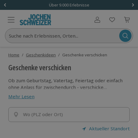
Über 9.000 Erlebnisse
Benutzerkonto
Suche nach Erlebnissen, Orten...
Home
/
Geschenkideen
/
Geschenke verschicken
Geschenke verschicken
Ob zum Geburtstag, Vatertag, Feiertag oder einfach
ohne Anlass für zwischendurch - verschicke
Geschenke direkt ohne Umweg
zu dem Empfänger
Mehr Lesen
nach Hause
! Erlebnis auswählen, Lieferadresse
eingeben und Vorfreude auf zukünftige Abenteuer
machen.
Wo (PLZ oder Ort)
Aktueller Standort