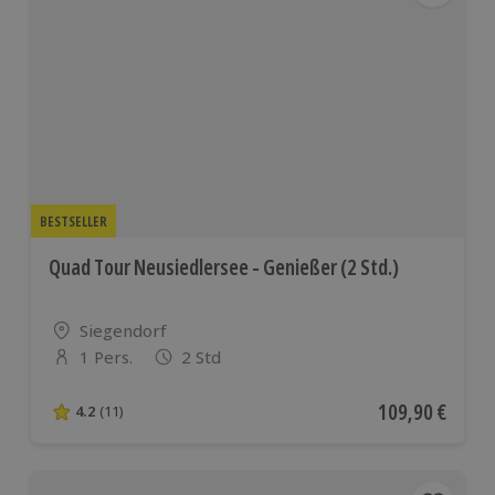
BESTSELLER
Quad Tour Neusiedlersee - Genießer (2 Std.)
Standort
Siegendorf
1 Pers.
2 Std
Anzahl der Teilnehmer
Aktueller Preis
109,90 €
4.2
(11)
4.2 von 5 Sternen basierend auf 11 Bewertungen