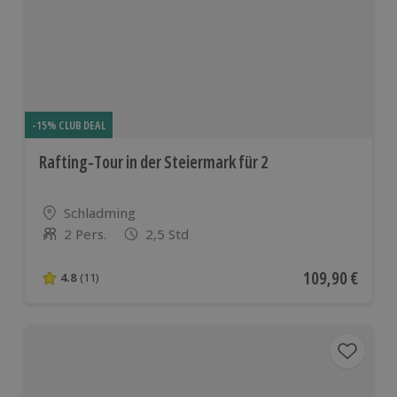
-15% CLUB DEAL
Rafting-Tour in der Steiermark für 2
Standort
Schladming
2 Pers.
2,5 Std
Anzahl der Teilnehmer
Aktueller Preis
109,90 €
4.8
(11)
4.8 von 5 Sternen basierend auf 11 Bewertungen