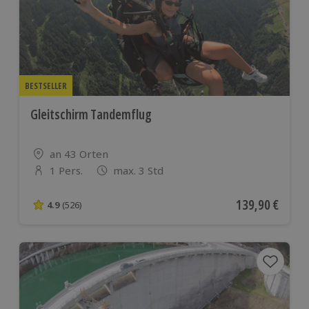
BESTSELLER
Gleitschirm Tandemflug
Standort
an 43 Orten
1 Pers.
max. 3 Std
Anzahl der Teilnehmer
Aktueller Preis
139,90 €
4.9
(526)
4.9 von 5 Sternen basierend auf 526 Bewertungen