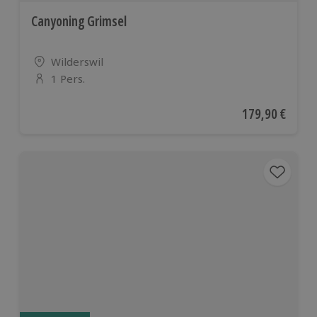
Canyoning Grimsel
Standort
Wilderswil
1 Pers.
Anzahl der Teilnehmer
Aktueller Preis
179,90 €