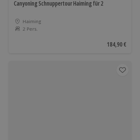
Canyoning Schnuppertour Haiming für 2
Standort
Haiming
2 Pers.
Anzahl der Teilnehmer
Aktueller Preis
184,90 €