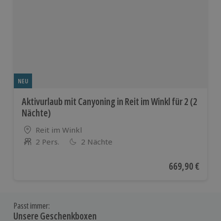
NEU
Aktivurlaub mit Canyoning in Reit im Winkl für 2 (2
Nächte)
Standort
Reit im Winkl
2 Pers.
2 Nächte
Anzahl der Teilnehmer
Aktueller Preis
669,90 €
Passt immer:
Unsere Geschenkboxen