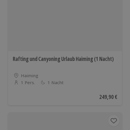
Rafting und Canyoning Urlaub Haiming (1 Nacht)
Standort
Haiming
1 Pers.
1 Nacht
Anzahl der Teilnehmer
Aktueller Preis
249,90 €