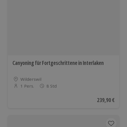
Canyoning für Fortgeschrittene in Interlaken
Standort
Wilderswil
1 Pers.
8 Std
Anzahl der Teilnehmer
Aktueller Preis
239,90 €