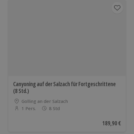
Canyoning auf der Salzach für Fortgeschrittene
(8 Std.)
Standort
Golling an der Salzach
1 Pers.
8 Std
Anzahl der Teilnehmer
Aktueller Preis
189,90 €