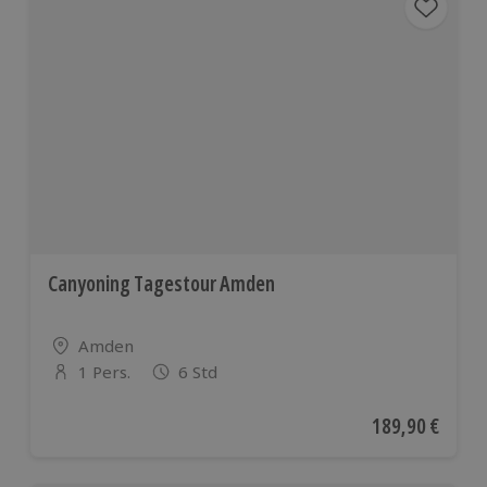
Canyoning Tagestour Amden
Standort
Amden
1 Pers.
6 Std
Anzahl der Teilnehmer
Aktueller Preis
189,90 €