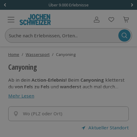
Über 9.000 Erlebnisse
Benutzerkonto
Suche nach Erlebnissen, Orten...
Home
/
Wassersport
/
Canyoning
Canyoning
Ab in dein
Action-Erlebnis!
Beim
Canyoning
kletterst
du
von Fels zu Fels
und
wanderst
auch mal durch
einen reißenden Gebirgsfluss. Hier bleibt definitiv
Mehr Lesen
kein Auge trocken! Purer
Outdoor-Spaß für
Einsteiger oder Fortgeschrittene.
Finde jetzt das
perfekte Canyoning-Erlebnis für dich
Wo (PLZ oder Ort)
!
Aktueller Standort