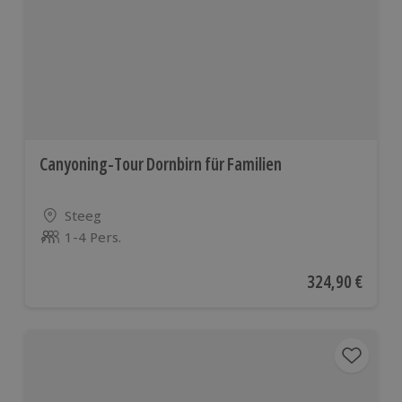
Canyoning-Tour Dornbirn für Familien
Standort
Steeg
1-4 Pers.
Anzahl der Teilnehmer
Aktueller Preis
324,90 €