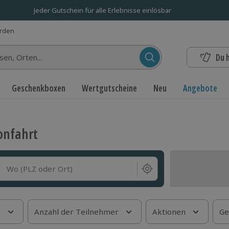
Jeder Gutschein für alle Erlebnisse einlösbar
erden
Du 
n...
Geschenkboxen
Wertgutscheine
Neu
Angebote
onfahrt
Wo (PLZ oder Ort)
s
Anzahl der Teilnehmer
Aktionen
Ge