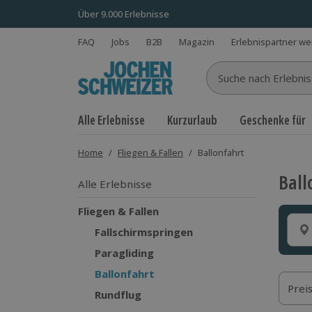
Über 9.000 Erlebnisse
FAQ
Jobs
B2B
Magazin
Erlebnispartner w
Suche nach Erlebnisse
Alle Erlebnisse
Kurzurlaub
Geschenke für
Home
/
Fliegen & Fallen
/
Ballonfahrt
Ball
Alle Erlebnisse
Fliegen & Fallen
Fallschirmspringen
Paragliding
Ballonfahrt
Prei
Rundflug