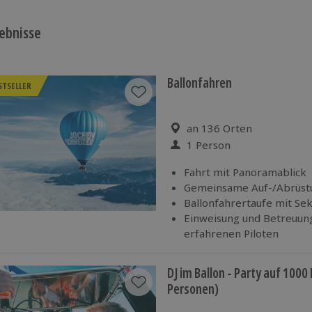
ebnisse
Ballonfahren
STSELLER
Standort
an 136 Orten
1 Person
Anzahl der Teilnehmer
Fahrt mit Panoramablick
Gemeinsame Auf-/Abrüst
Ballonfahrertaufe mit Se
Einweisung und Betreuun
erfahrenen Piloten
Rücktransport zum Startor
Veranstalter)
DJ im Ballon - Party auf 1000
Personen)