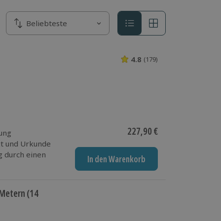
Sortieren nach
Beliebteste
Sortieren nach
4.8
(179)
4.8 von 5 Sterne
Aktueller Preis
227,90 €
ung
kt und Urkunde
g durch einen
In den Warenkorb
t (je nach
 Metern (14