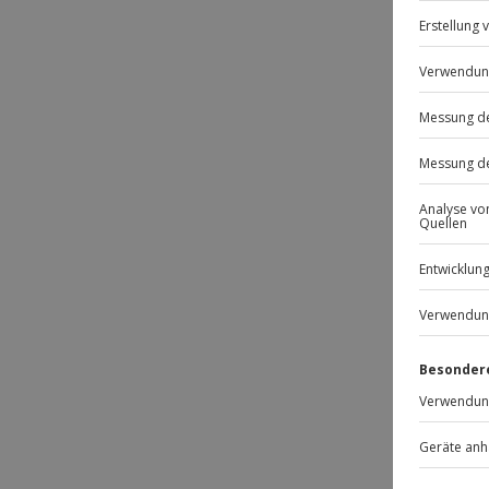
Gesc
Nerv