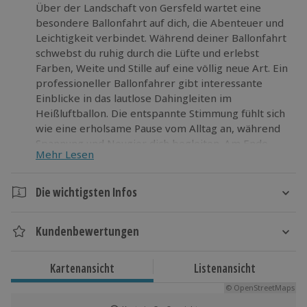
Über der Landschaft von Gersfeld wartet eine
besondere Ballonfahrt auf dich, die Abenteuer und
Leichtigkeit verbindet. Während deiner Ballonfahrt
schwebst du ruhig durch die Lüfte und erlebst
Farben, Weite und Stille auf eine völlig neue Art. Ein
professioneller Ballonfahrer gibt interessante
Einblicke in das lautlose Dahingleiten im
Heißluftballon. Die entspannte Stimmung fühlt sich
wie eine erholsame Pause vom Alltag an, während
Spannung und Neugier dich begleiten. Am Ende
Mehr Lesen
sorgt die traditionelle Ballontaufe für einen
feierlichen Moment mit besonderer Bedeutung. Die
Ballonfahrt in Gersfeld lädt dich dazu ein, neue
Die wichtigsten Infos
Perspektiven zu entdecken und persönliche
Dauer
Grenzen zu erweitern. Wage den Schritt nach oben
Kundenbewertungen
und lass dieses einzigartige Erlebnis Realität
Gesamtdauer: ca. 3-4 Stunden
werden.
Reine Erlebnisdauer: ca. 60-90 Minuten
Kartenansicht
Listenansicht
Verfügbarkeit / Termine
© OpenStreetMaps
Ganzjährig zu bestimmten Terminen verfügbar