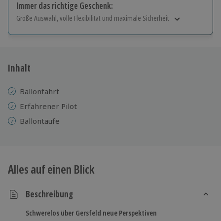
Immer das richtige Geschenk:
Große Auswahl, volle Flexibilität und maximale Sicherheit
Große Auswahl
Über 9.000 Erlebnisse.
Volle Flexibilität
Jeder Gutschein für alle Erlebnisse einlösbar.
Inhalt
Maximale Sicherheit
10 Jahre gültig & verlängerbar.
Ballonfahrt
Erfahrener Pilot
Ballontaufe
Alles auf einen Blick
Beschreibung
Schwerelos über Gersfeld neue Perspektiven