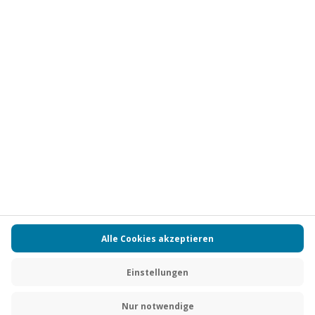
Vertrag widerrufen
FAQs
Kontakt
Zahlungsarten
Über uns
Magazin
Jobs
Partnerprogramm
Versand und Lieferung
Presse
AGB
Cookie Einstellungen
Datenschutz
Nutzungsbedingungen
Online-Marktplatz
Barrierefreiheit
Compliance
Impressum
RECHNUNG