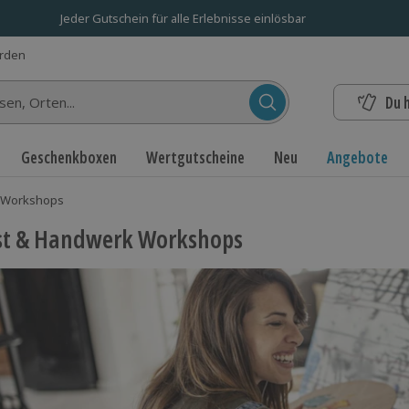
Jeder Gutschein für alle Erlebnisse einlösbar
erden
Du 
n...
Geschenkboxen
Wertgutscheine
Neu
Angebote
 Workshops
st & Handwerk Workshops