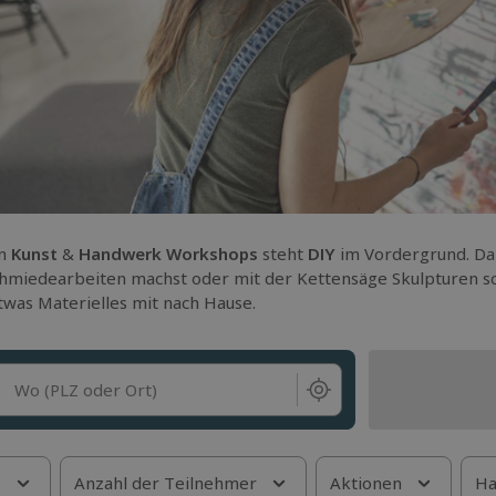
en
Kunst
&
Handwerk Workshops
steht
DIY
im Vordergrund. Dabe
hmiedearbeiten machst oder mit der Kettensäge Skulpturen sc
twas Materielles mit nach Hause.
Wo (PLZ oder Ort)
s
Anzahl der Teilnehmer
Aktionen
Ha