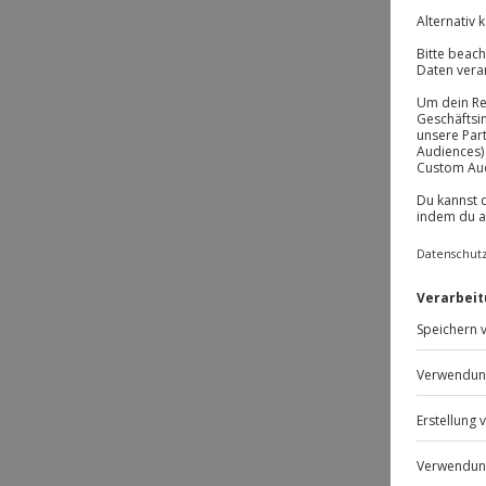
BE
BE