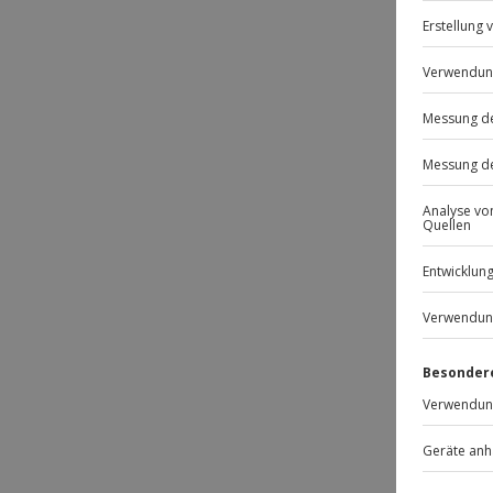
DE
Passt
-15% 