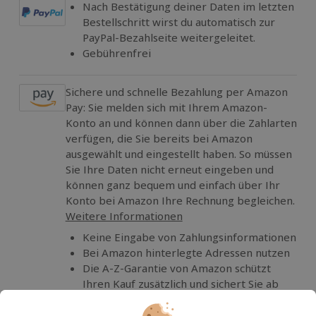
Nach Bestätigung deiner Daten im letzten
Bestellschritt wirst du automatisch zur
PayPal-Bezahlseite weitergeleitet.
Gebührenfrei
Sichere und schnelle Bezahlung per Amazon
Pay: Sie melden sich mit Ihrem Amazon-
Konto an und können dann über die Zahlarten
verfügen, die Sie bereits bei Amazon
ausgewählt und eingestellt haben. So müssen
Sie Ihre Daten nicht erneut eingeben und
können ganz bequem und einfach über Ihr
Konto bei Amazon Ihre Rechnung begleichen.
Weitere Informationen
Keine Eingabe von Zahlungsinformationen
Bei Amazon hinterlegte Adressen nutzen
Die A-Z-Garantie von Amazon schützt
Ihren Kauf zusätzlich und sichert Sie ab