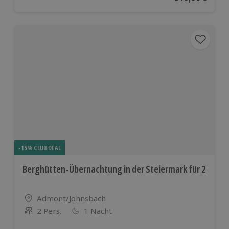
-15% CLUB DEAL
Berghütten-Übernachtung in der Steiermark für 2
Standort
Admont/Johnsbach
2 Pers.
1 Nacht
Anzahl der Teilnehmer