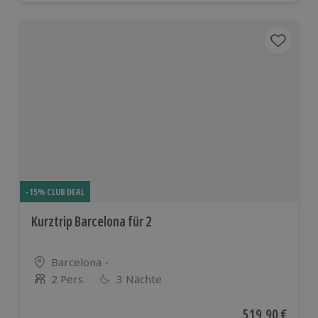
-15% CLUB DEAL
Kurztrip Barcelona für 2
Standort
Barcelona -
2 Pers.
3 Nächte
Anzahl der Teilnehmer
Aktueller Preis
519,90 €