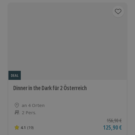
DEAL
Dinner in the Dark für 2 Österreich
Standort
an 4 Orten
2 Pers.
Anzahl der Teilnehmer
Ursprünglicher P
156,90 €
Aktueller Preis
125,90 €
4.1
(19)
4.1 von 5 Sternen basierend auf 19 Bewertungen