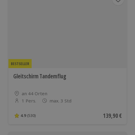
BESTSELLER
Gleitschirm Tandemflug
Standort
an 44 Orten
1 Pers.
max. 3 Std
Anzahl der Teilnehmer
Aktueller Preis
139,90 €
4.9
(530)
4.9 von 5 Sternen basierend auf 530 Bewertungen