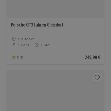
Porsche GT3 fahren Gleisdorf
Standort
Gleisdorf
1 Pers.
1 Std
Anzahl der Teilnehmer
Aktueller Preis
249,90 €
5
(3)
5 von 5 Sternen basierend auf 3 Bewertungen