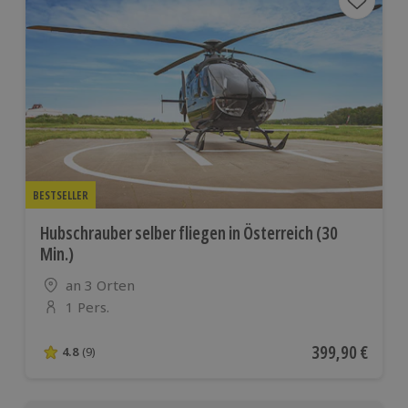
BESTSELLER
Hubschrauber selber fliegen in Österreich (30
Min.)
Standort
an 3 Orten
1 Pers.
Anzahl der Teilnehmer
Aktueller Preis
399,90 €
4.8
(9)
4.8 von 5 Sternen basierend auf 9 Bewertungen