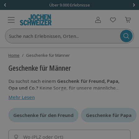
Über 9.000 Erlebnisse
Benutzerkonto
Suche nach Erlebnissen, Orten...
Home
/
Geschenke für Männer
Geschenke für Männer
Du suchst nach einem
Geschenk für Freund, Papa,
Opa und Co.?
Keine Sorge, für unsere männliche
Audienz haben wir die
besten Geschenkideen
Mehr Lesen
zusammengetragen. Ob
Action, Genuss oder
Entspannung
, für jeden Typ Mann haben wir das
Richtige dabei!
Geschenke für den Freund
Geschenke für den Freund
Geschenke für Papa
Geschenke für Papa
Wo (PLZ oder Ort)