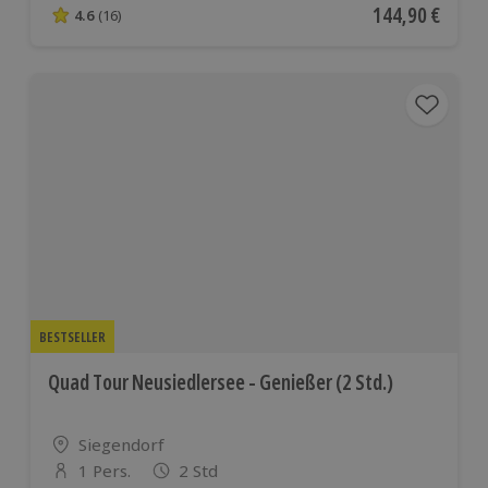
Aktueller Preis
144,90 €
4.6
(16)
4.6 von 5 Sternen basierend auf 16 Bewertungen
BESTSELLER
Quad Tour Neusiedlersee - Genießer (2 Std.)
Standort
Siegendorf
1 Pers.
2 Std
Anzahl der Teilnehmer