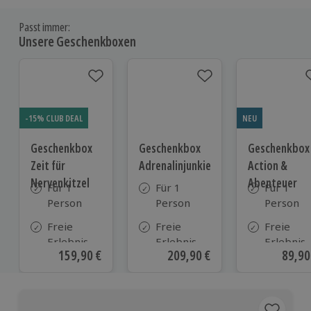
Passt immer:
Unsere Geschenkboxen
-15% CLUB DEAL
NEU
Geschenkbox
Geschenkbox
Geschenkbox
Zeit für
Adrenalinjunkie
Action &
Nervenkitzel
Abenteuer
Für 1
Für 1
Für 1
Person
Person
Person
Freie
Freie
Freie
Erlebnis-
Erlebnis-
Erlebnis-
Aktueller Preis
159,90 €
Aktueller Preis
209,90 €
Aktue
89,90
Auswahl
Auswahl
Auswahl
an ca. 500
an ca. 900
an ca. 41
Orten
Orten
Orten