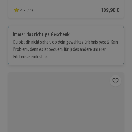
Aktueller Preis
109,90 €
4.2
(11)
4.2 von 5 Sternen basierend auf 11 Bewertungen
Immer das richtige Geschenk:
Du bist dir nicht sicher, ob dein gewähltes Erlebnis passt? Kein
Problem, denn es ist bequem für jedes andere unserer
Erlebnisse einlösbar.