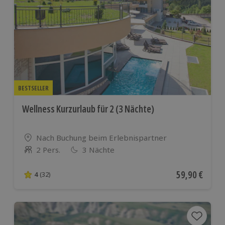
BESTSELLER
Wellness Kurzurlaub für 2 (3 Nächte)
Standort
Nach Buchung beim Erlebnispartner
2 Pers.
3 Nächte
Anzahl der Teilnehmer
Aktueller Pre
59,90 €
4
(32)
4 von 5 Sternen basierend auf 32 Bewertungen