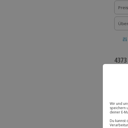
Prei
Über
4373
BE