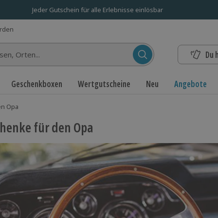
Jeder Gutschein für alle Erlebnisse einlösbar
erden
Du 
n...
Geschenkboxen
Wertgutscheine
Neu
Angebote
en Opa
henke für den Opa