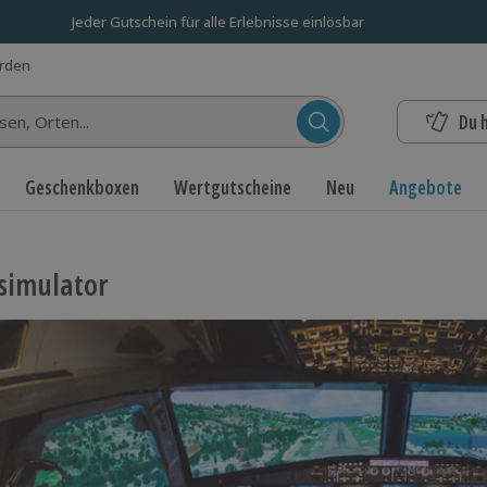
Jeder Gutschein für alle Erlebnisse einlösbar
erden
Du 
n...
Geschenkboxen
Wertgutscheine
Neu
Angebote
simulator