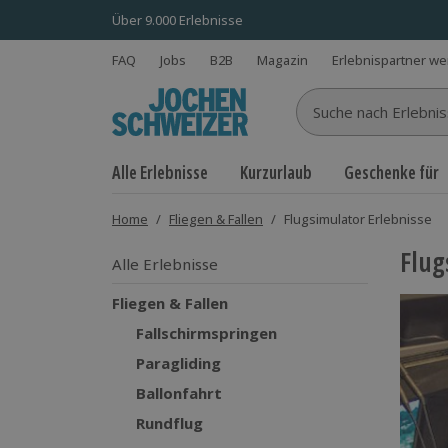
Über 9.000 Erlebnisse
FAQ
Jobs
B2B
Magazin
Erlebnispartner w
Suche nach Erlebnisse
Alle Erlebnisse
Kurzurlaub
Geschenke für
Home
/
Fliegen & Fallen
/
Flugsimulator Erlebnisse
Flug
Alle Erlebnisse
Fliegen & Fallen
Fallschirmspringen
Paragliding
Ballonfahrt
Rundflug