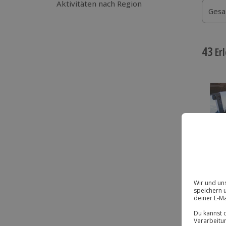
Aktivitäten nach Region
Gesa
43
Erl