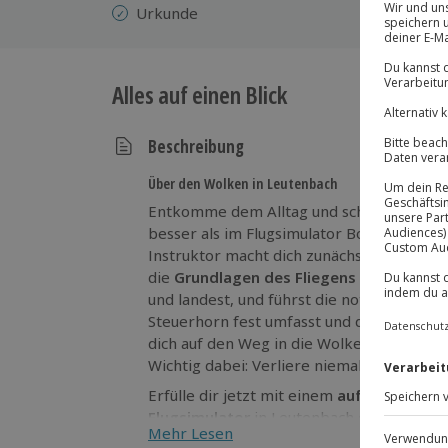
Urkunde
Alles auf einen Blick
Beschreibung
Über den Wolken in Leutenbach
Entkomme dem Alltag und schwing dich in 
besser als im Flugsimulator Boeing 737 in
Instruktor macht dich zunächst mit dem Si
die
Grundlagen des Fliegens
bei. Du lerns
und landest, und führst die notwendigen 
Steuerhorn fest umfasst und die Turbine
dich auf den Weg in die Wolken – ein Erleb
Wichtig dabei: Verliere niemals den Radar
Erfülle dir jetzt mit einem
aufregenden Er
Flugsimulator
in Leutenbach den Traum, Pi
Mehr Lesen