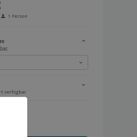
g
1 Person
 aus 10 Bewertungen
en
sbar
rt verfügbar
ten Schritt einen Termin aus
 MwSt.)