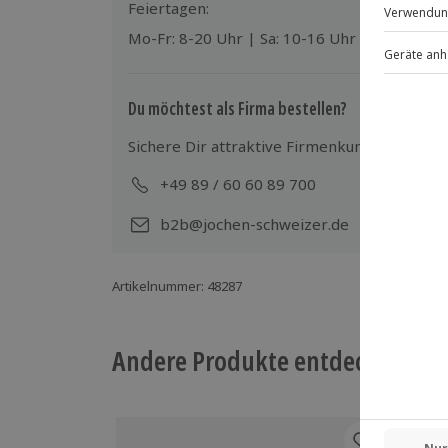
Feiertagen:
Teilnehmer
Mo-Fr: 8-20 Uhr | Sa: 10-16 Uhr
Gutschein gültig für 1 Person
Gruppengröße: 2-3 Personen
2 Zuschauer/Begleitpersonen möglich 
Du möchtest als Firma bestellen?
Sichere Dir attraktive Firmenkunden Vorteile
+49 89 / 60 60 89 700
Mo-
b2b@jochen-schweizer.de
Artikelnummer
:
48287
Andere Produkte entdecken