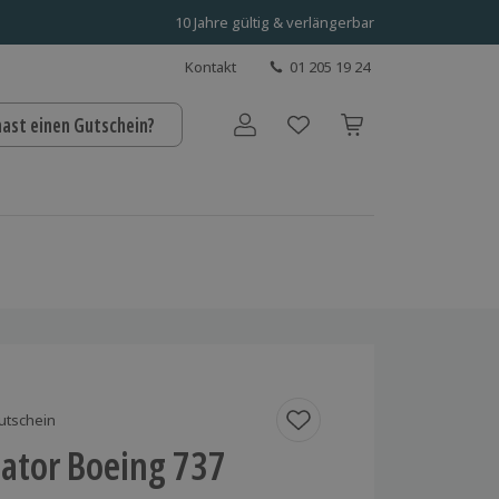
10 Jahre gültig & verlängerbar
Kontakt
01 205 19 24
hast einen Gutschein?
Benutzerkonto
utschein
lator Boeing 737