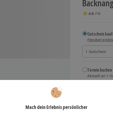
Backnan
4.8
(10)
4.8 Sterne von 5
Gutschein kauf
Flexibel einlö
1 Gutschein
1 Gutschein
1 Gutschein
Termin buchen
Aktuell an 1 O
Wähle im nächs
159,90 €
or
zzgl. Versand
(inkl.