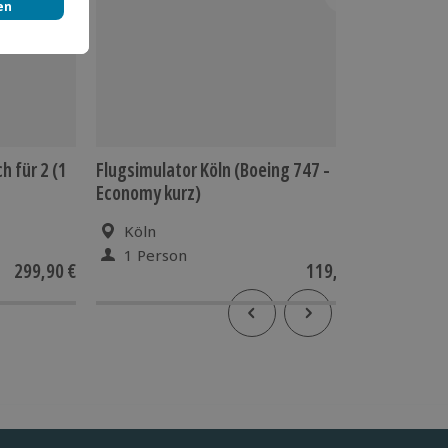
h für 2 (1
Flugsimulator Köln (Boeing 747 -
E-Foil I
Economy kurz)
Köln
Hei
1 Person
1 Pe
299,90 €
119,90 €