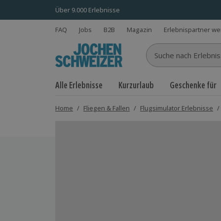
Über 9.000 Erlebnisse
FAQ
Jobs
B2B
Magazin
Erlebnispartner w
Suche nach Erlebnisse
Alle Erlebnisse
Kurzurlaub
Geschenke für
Home
/
Fliegen & Fallen
/
Flugsimulator Erlebnisse
/
Bild 1 von 5