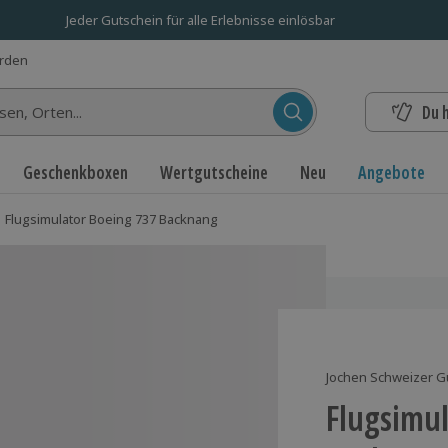
Jeder Gutschein für alle Erlebnisse einlösbar
erden
Du 
n...
Geschenkboxen
Wertgutscheine
Neu
Angebote
Flugsimulator Boeing 737 Backnang
Jochen Schweizer G
Flugsimu