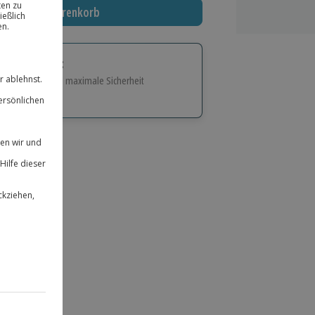
In den Warenkorb
tige Geschenk:
e Flexibilität und maximale Sicherheit
hl
bnisse.
ität
 für alle Erlebnisse einlösbar.
herheit
 & verlängerbar.