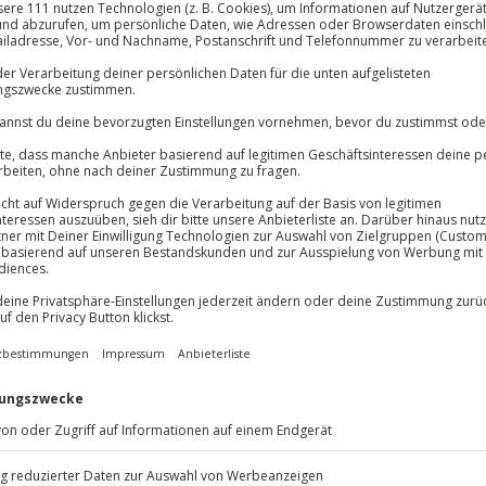
Immer das rich
Große Auswahl, voll
Große Auswa
Über 9.000 Erle
Volle Flexibil
die Lüfte – und wo ginge das
Jeder Gutschein
 Leutenbach! Ein erfahrener
Maximale Sic
mulator vertraut und bringt dir
10 Jahre gültig
t schnell, wie du sicher startest
Vorab-Checks durch. Sobald du das
n zum Leben erweckst, machst du
nis, das seinesgleichen sucht!
 aus den Augen.
lebnis im Boeing 737
lot zu sein!