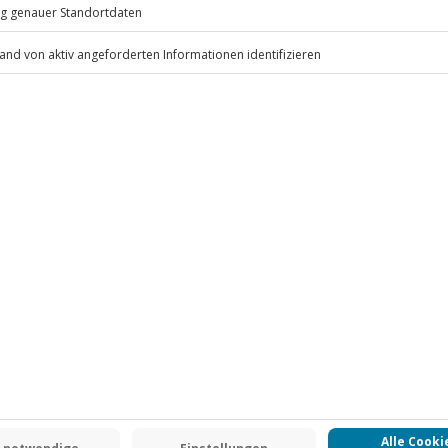
(kostenlos)
.
Fr: 9-17 Uhr
www.b2b.jochen-schweizer.de/