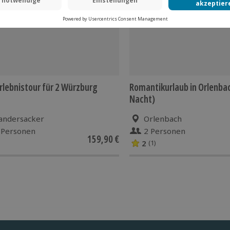
rlebnistour für 2 Würzburg
Romantikurlaub in Orlenbac
Nacht)
andersacker
Orlenbach
 Personen
2 Personen
159,90 €
2
(1)