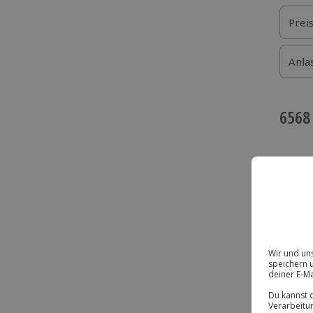
Prei
Anla
6568
BE