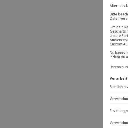
BE
BE