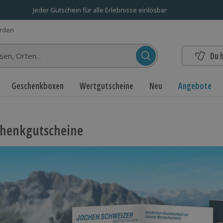
Jeder Gutschein für alle Erlebnisse einlösbar
erden
Du 
n...
Geschenkboxen
Wertgutscheine
Neu
Angebote
henkgutscheine