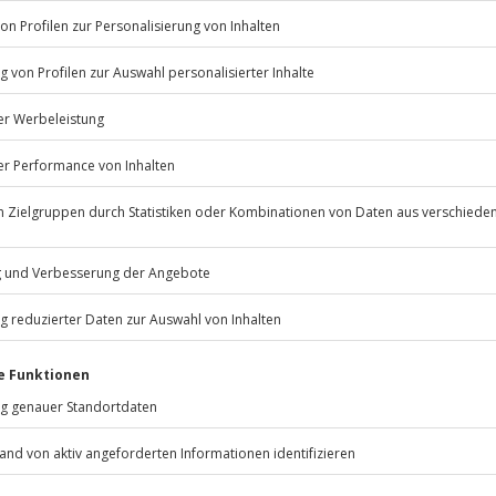
Sprung aus 50 Metern H
Sprung-Urkunde
Sicherheitseinweisung
Flexibles Geschenk Geburtst
Wertgutschein ab 20 Euro
Einlösbar in über 9.000 E
10 Jahre gültig ab Ende d
Mit passender Geschenkv
Per Post oder PDF erhältl
 immer:
Unsere Geschenkboxen