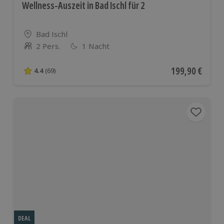
Wellness-Auszeit in Bad Ischl für 2
Standort
Bad Ischl
2 Pers.
1 Nacht
Anzahl der Teilnehmer
Aktueller Preis
199,90 €
4.4
(69)
4.4 von 5 Sternen basierend auf 69 Bewertungen
DEAL