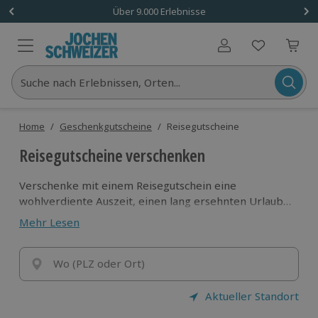
Über 9.000 Erlebnisse
Benutzerkonto
Suche nach Erlebnissen, Orten...
Home
/
Geschenkgutscheine
/
Reisegutscheine
Reisegutscheine verschenken
Verschenke mit einem Reisegutschein eine
wohlverdiente Auszeit, einen lang ersehnten Urlaub
oder einfach nur einen spontan ermöglichten
Mehr Lesen
Kurztrip für deine Liebsten! Mit Reisegutscheinen
bleibt der Beschenkte flexibel und hat eine Auswahl
aus unzähligen Reise-Erlebnissen! Finde jetzt das
Wo (PLZ oder Ort)
richtige Angebot für jeden Typ!
Aktueller Standort