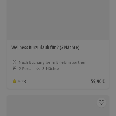
europäis
Ländern
Wellness Kurzurlaub für 2 (3 Nächte)
Standort
Nach Buchung beim Erlebnispartner
2 Pers.
3 Nächte
Anzahl der Teilnehmer
Aktueller Pre
59,90 €
4
(32)
4 von 5 Sternen basierend auf 32 Bewertungen