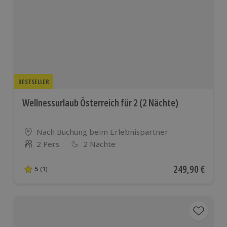
BESTSELLER
Wellnessurlaub Österreich für 2 (2 Nächte)
Standort
Nach Buchung beim Erlebnispartner
2 Pers.
2 Nächte
Anzahl der Teilnehmer
Aktueller Preis
249,90 €
5
(1)
5 von 5 Sternen basierend auf 1 Bewertungen