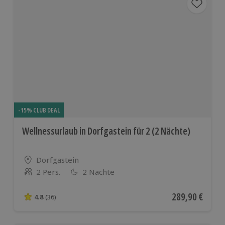
-15% CLUB DEAL
Wellnessurlaub in Dorfgastein für 2 (2 Nächte)
Standort
Dorfgastein
2 Pers.
2 Nächte
Anzahl der Teilnehmer
Aktueller Preis
289,90 €
4.8
(36)
4.8 von 5 Sternen basierend auf 36 Bewertungen