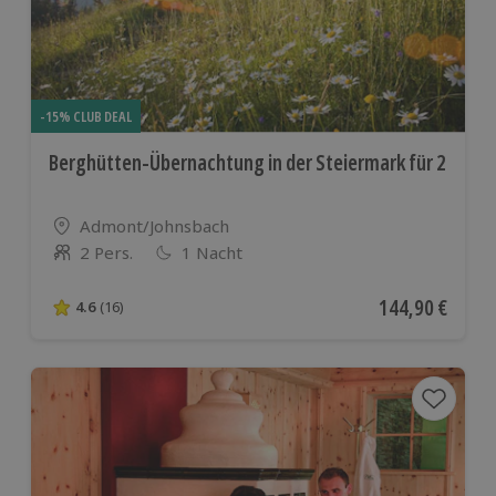
-15% CLUB DEAL
Berghütten-Übernachtung in der Steiermark für 2
Standort
Admont/Johnsbach
2 Pers.
1 Nacht
Anzahl der Teilnehmer
Aktueller Preis
144,90 €
4.6
(16)
4.6 von 5 Sternen basierend auf 16 Bewertungen