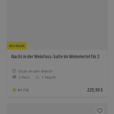
BESTSELLER
Nacht in der Weinfass-Suite im Weinviertel für 2
Standort
Grub an der March
2 Pers.
1 Nacht
Anzahl der Teilnehmer
Aktueller Preis
229,90 €
4.1
(12)
4.1 von 5 Sternen basierend auf 12 Bewertungen