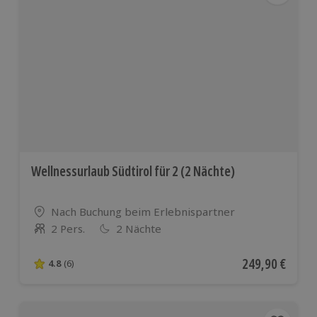
Wellnessurlaub Südtirol für 2 (2 Nächte)
Standort
Nach Buchung beim Erlebnispartner
2 Pers.
2 Nächte
Anzahl der Teilnehmer
Aktueller Preis
249,90 €
4.8
(6)
4.8 von 5 Sternen basierend auf 6 Bewertungen