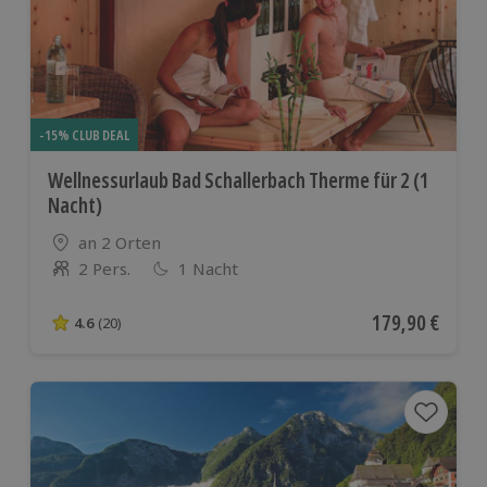
-15% CLUB DEAL
Wellnessurlaub Bad Schallerbach Therme für 2 (1
Nacht)
Standort
an 2 Orten
2 Pers.
1 Nacht
Anzahl der Teilnehmer
Aktueller Preis
179,90 €
4.6
(20)
4.6 von 5 Sternen basierend auf 20 Bewertungen