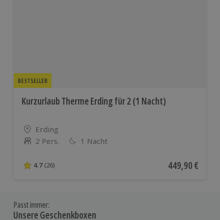
BESTSELLER
Kurzurlaub Therme Erding für 2 (1 Nacht)
Standort
Erding
2 Pers.
1 Nacht
Anzahl der Teilnehmer
Aktueller Preis
449,90 €
4.7
(26)
4.7 von 5 Sternen basierend auf 26 Bewertungen
Passt immer:
Unsere Geschenkboxen