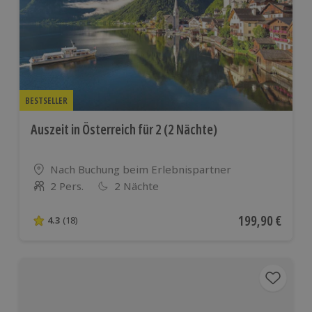
BESTSELLER
Auszeit in Österreich für 2 (2 Nächte)
Standort
Nach Buchung beim Erlebnispartner
2 Pers.
2 Nächte
Anzahl der Teilnehmer
Aktueller Preis
199,90 €
4.3
(18)
4.3 von 5 Sternen basierend auf 18 Bewertungen