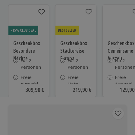
-15% CLUB DEAL
BESTSELLER
Geschenkbox
Geschenkbox
Geschenkbox
Besondere
Städtereise
Gemeinsame
Nächte
Europa
Auszeit
Für 2
Für 2
Für 2
Personen
Personen
Persone
Freie
Freie
Freie
Auswahl
Hotel-
Auswahl
Aktueller Preis
309,90 €
Aktueller Preis
219,90 €
Aktuell
129,90
aus ca. 290
Auswahl
aus ca. 1
Unterkünften
aus ca. 120
Unterkün
Hotels
in
Österreic
Deutschl
und viele
weiteren