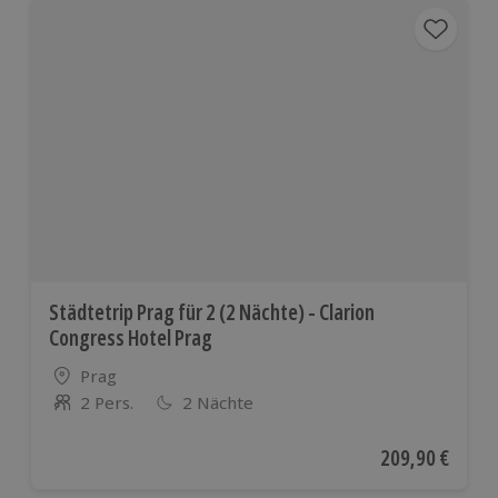
Städtetrip Prag für 2 (2 Nächte) - Clarion
Congress Hotel Prag
Standort
Prag
2 Pers.
2 Nächte
Anzahl der Teilnehmer
Aktueller Preis
209,90 €