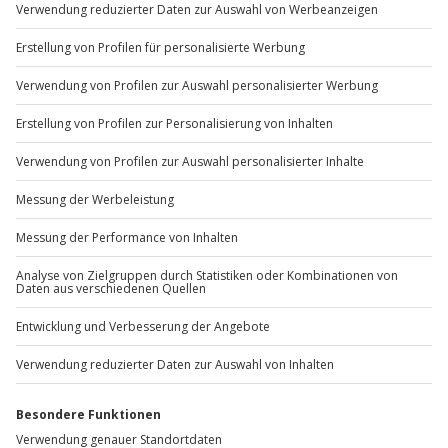
Du möchtest als Firma bestellen?
Sichere Dir attraktive Firmenkunden Vorteile.
+49 89 / 60 60 89 700
Mo-Fr: 9-17 Uhr
b2b@jochen-schweizer.de
www.b2b.jochen-schweizer.de/
Artikelnummer
:
11970
Andere Produkte entdecken