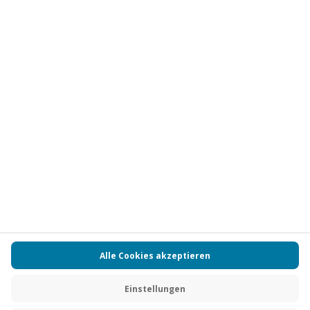
Vertrag widerrufen
FAQs
Kontakt
Zahlungsarten
Über uns
Magazin
Jobs
Partnerprogramm
Versand und Lieferung
Presse
AGB
Cookie Einstellungen
Datenschutz
Nutzungsbedingungen
Online-Marktplatz
Barrierefreiheit
Compliance
Impressum
RECHNUNG