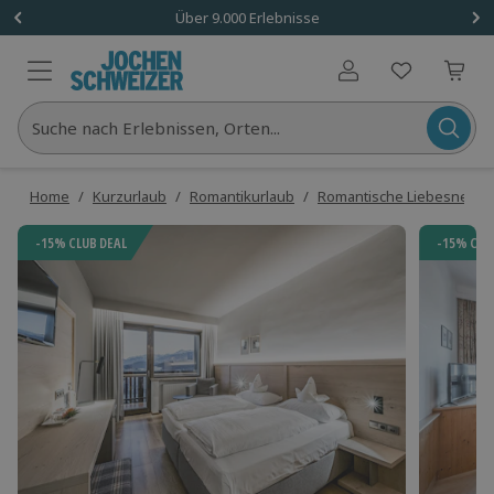
Über 9.000 Erlebnisse
Benutzerkonto
Suche nach Erlebnissen, Orten...
Home
/
Kurzurlaub
/
Romantikurlaub
/
Romantische Liebesneste
-15% CLUB DEAL
-15% CLU