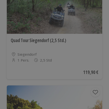
Quad Tour Siegendorf (2,5 Std.)
Standort
Siegendorf
1 Pers.
2,5 Std
Anzahl der Teilnehmer
Aktueller Preis
119,90 €