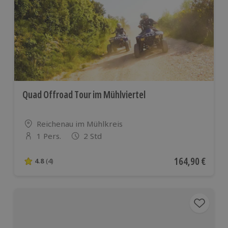
Quad Offroad Tour im Mühlviertel
Standort
Reichenau im Mühlkreis
1 Pers.
2 Std
Anzahl der Teilnehmer
Aktueller Preis
164,90 €
4.8
(4)
4.8 von 5 Sternen basierend auf 4 Bewertungen