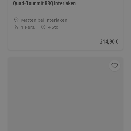
Quad-Tour mit BBQ Interlaken
Standort
Matten bei Interlaken
1 Pers.
4 Std
Anzahl der Teilnehmer
Aktueller Preis
214,90 €