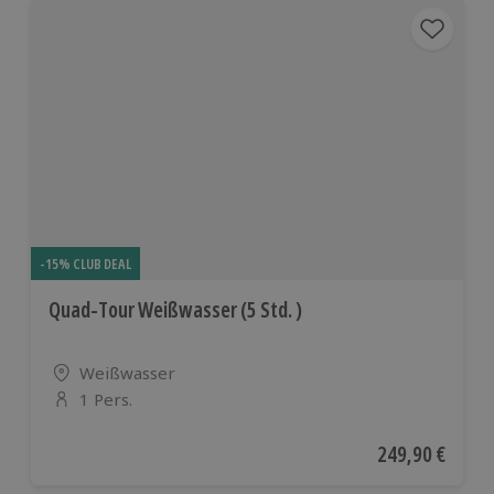
-15% CLUB DEAL
Quad-Tour Weißwasser (5 Std. )
Standort
Weißwasser
1 Pers.
Anzahl der Teilnehmer
Aktueller Preis
249,90 €