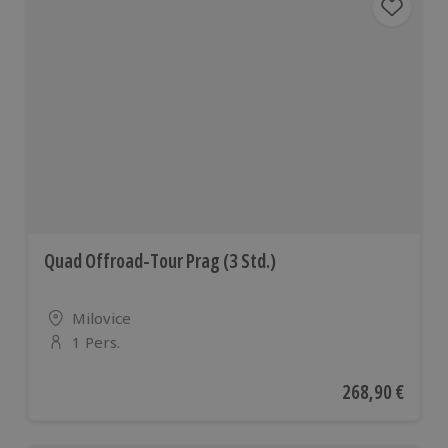
Quad Offroad-Tour Prag (3 Std.)
Standort
Milovice
1 Pers.
Anzahl der Teilnehmer
Aktueller Preis
268,90 €