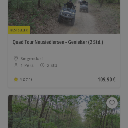
BESTSELLER
Quad Tour Neusiedlersee - Genießer (2 Std.)
Standort
Siegendorf
1 Pers.
2 Std
Anzahl der Teilnehmer
Aktueller Preis
109,90 €
4.2
(11)
4.2 von 5 Sternen basierend auf 11 Bewertungen