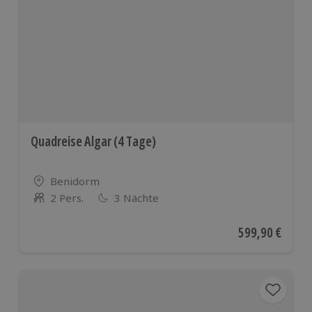
Quadreise Algar (4 Tage)
Standort
Benidorm
2 Pers.
3 Nächte
Anzahl der Teilnehmer
Aktueller Preis
599,90 €