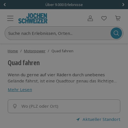
Über 9.000 Erlebnisse
Benutzerkonto
Suche nach Erlebnissen, Orten...
Home
/
Motorpower
/
Quad fahren
Quad fahren
Wenn du gerne auf vier Rädern durch unebenes
Gelände fährst, ist eine Quadtour genau das Richtige
für dich! Die wendigen Fahrzeuge meistern fast jedes
Mehr Lesen
Terrain und lassen dich mit Highspeed durchs
Gelände jagen oder entspannt über Straßen cruisen.
Im Onlineshop von Jochen Schweizer kannst du ganz
Wo (PLZ oder Ort)
einfach dein Quad-Erlebnis buchen!
Aktueller Standort