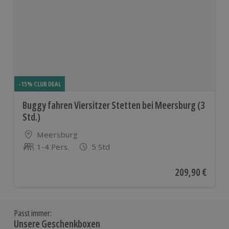
-15% CLUB DEAL
Buggy fahren Viersitzer Stetten bei Meersburg (3
Std.)
Standort
Meersburg
1-4 Pers.
5 Std
Anzahl der Teilnehmer
Aktueller Preis
209,90 €
Passt immer:
Unsere Geschenkboxen