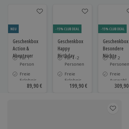
NEU
-15% CLUB DEAL
-15% CLUB DEAL
Geschenkbox
Geschenkbox
Geschenkbox
Action &
Happy
Besondere
Abenteuer
Birthday
Nächte
Für 1
Für 1-2
Für 2
Person
Personen
Persone
Freie
Freie
Freie
Erlebnis-
Erlebnis-
Auswahl
Aktueller Preis
89,90 €
Aktueller Preis
199,90 €
Aktuell
309,90
Auswahl
Auswahl
aus ca. 2
an ca. 410
an ca.
Unterkün
Orten
1.700
Orten