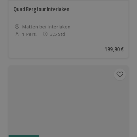
Quad Bergtour Interlaken
Standort
Matten bei Interlaken
1 Pers.
3,5 Std
Anzahl der Teilnehmer
Aktueller Preis
199,90 €