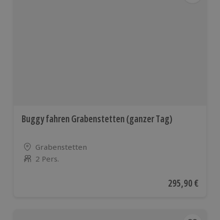
Buggy fahren Grabenstetten (ganzer Tag)
Standort
Grabenstetten
2 Pers.
Anzahl der Teilnehmer
Aktueller Preis
295,90 €