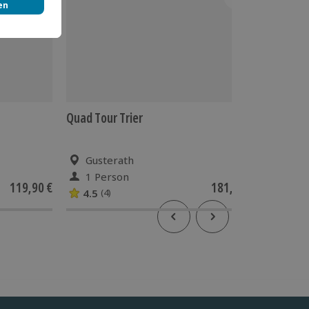
Quad Tour Trier
Quad To
Weinstra
Gusterath
Neus
1 Person
1 Pe
119,90 €
181,90 €
4.5
(4)