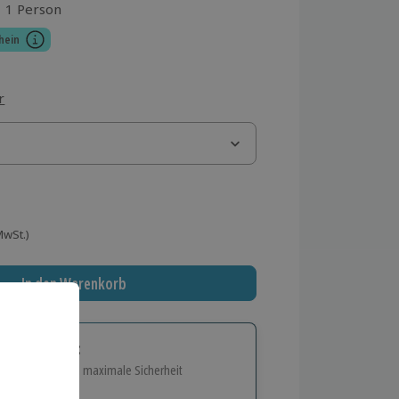
1 Person
aus 1 Bewertungen
hein
r
 MwSt.)
In den Warenkorb
tige Geschenk:
e Flexibilität und maximale Sicherheit