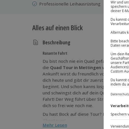
Professionelle
Leihausrüstung
Alles auf einen Blick
Beschreibung
Rasante Fahrt
Du bist noch nie ein Quad gefahren? Dann 
die
Quad Tour in Mettingen
wirst du niem
Ankunft wirst du freundlich vom erfahre
dich heute und gibt dir zuerst eine kleine
beginnt. Und schon kanns losgehen! Du spü
und schwingst dich auf dein Quad. Motor a
Fahrt! Der Weg führt über Straßen, Feld
dich so frei wie noch nie.
Du hast Bock auf diese Tour? Dann komm
Abenteuer
!
Mehr Lesen