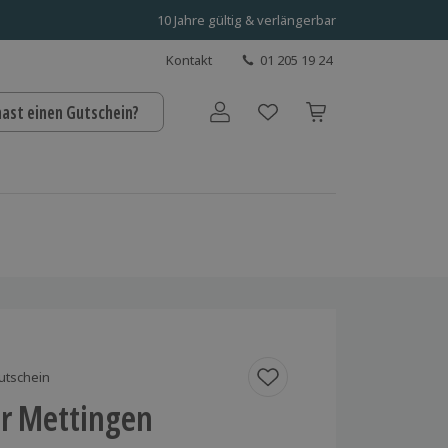
10 Jahre gültig & verlängerbar
Kontakt
01 205 19 24
hast einen Gutschein?
Benutzerkonto
utschein
r Mettingen