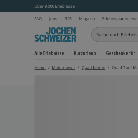
Über 9.000 Erlebnisse
FAQ
Jobs
B2B
Magazin
Erlebnispartner w
Suche nach Erlebnisse
Alle Erlebnisse
Kurzurlaub
Geschenke für
Home
/
Motorpower
/
Quad fahren
/
Quad Tour Me
Bild 1 von 5