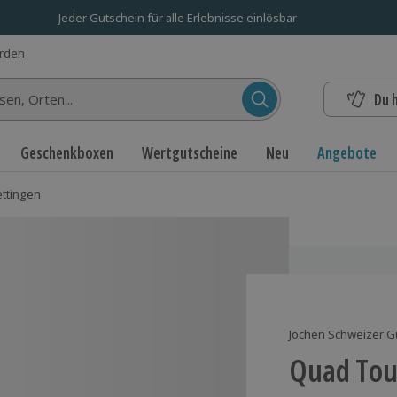
Jeder Gutschein für alle Erlebnisse einlösbar
erden
Du 
n...
Geschenkboxen
Wertgutscheine
Neu
Angebote
ttingen
Jochen Schweizer G
Quad Tou