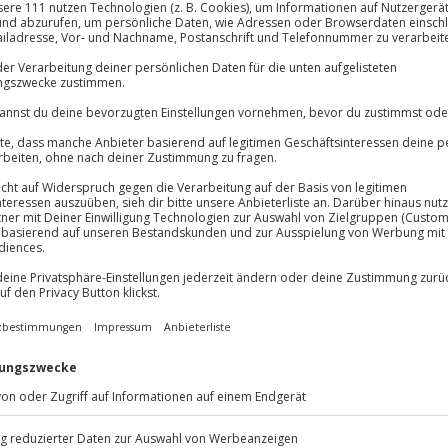
Große Auswa
Über 9.000 Erle
Volle Flexibil
Jeder Gutschein
Maximale Sic
10 Jahre gültig
wird es jetzt höchste Zeit! Denn
als vergessen. Bei Deiner
nen Guide empfangen. Er betreut
 Einweisung, bevor die Tour
rst, wie dein Adrenalin steigt
n. Gas gedrückt. Und los geht die
wege und Waldwege und du fühlst
 nach Mettingen und
erlebe ein