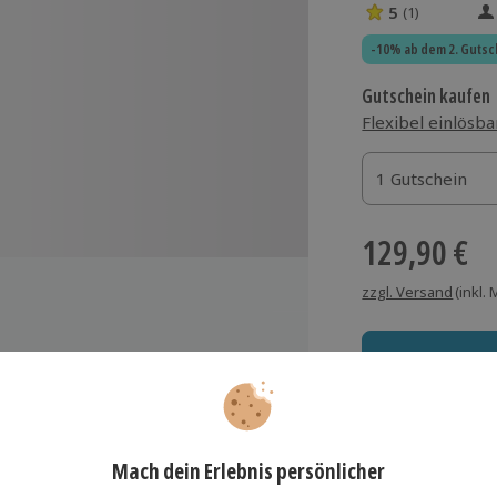
5
(1)
5 Sterne von 5 
-10% ab dem 2. Gutsc
Gutschein kaufen
Flexibel einlösba
1 Gutschein
1 Gutschein
1 Gutschein
129,90 €
zzgl. Versand
(inkl.
, Feldwege und Waldwege
ahrenen Guide
Immer das rich
teiligung
Große Auswahl, voll