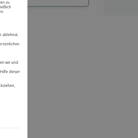
hl
bnisse.
ität
 für alle Erlebnisse einlösbar.
herheit
 & verlängerbar.