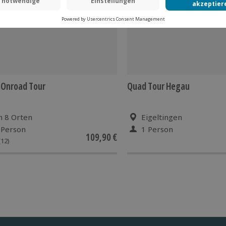
 Onroad Tour
Quad Tour Hegau
n 8 Orten
Eigeltingen
 Person
1 Person
109,90 €
(12)