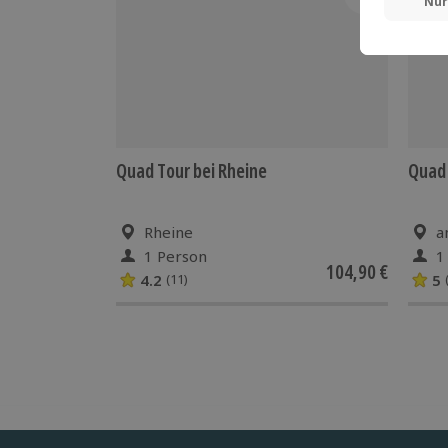
Quad Tour bei Rheine
Quad
Rheine
a
1 Person
1
104,90 €
4.2
5
(11)