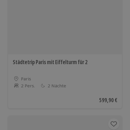
Städtetrip Paris mit Eiffelturm für 2
Standort
Paris
2 Pers.
2 Nächte
Anzahl der Teilnehmer
Aktueller Preis
599,90 €