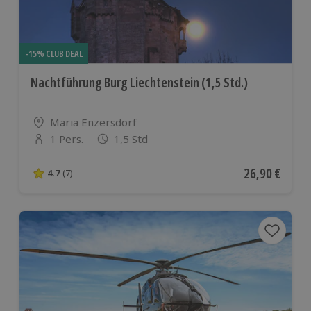
-15% CLUB DEAL
Nachtführung Burg Liechtenstein (1,5 Std.)
Standort
Maria Enzersdorf
1 Pers.
1,5 Std
Anzahl der Teilnehmer
Aktueller Pre
26,90 €
4.7
(7)
4.7 von 5 Sternen basierend auf 7 Bewertungen