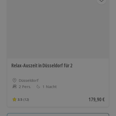
Relax-Auszeit in Düsseldorf für 2
Standort
Düsseldorf
2 Pers.
1 Nacht
Anzahl der Teilnehmer
Aktueller Preis
179,90 €
3.5
(12)
3.5 von 5 Sternen basierend auf 12 Bewertungen