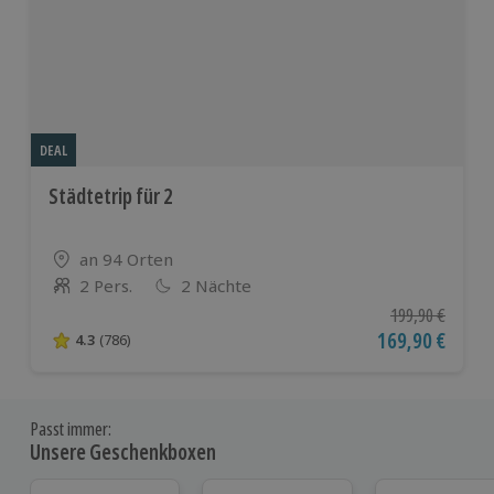
DEAL
Städtetrip für 2
Standort
an 94 Orten
2 Pers.
2 Nächte
Anzahl der Teilnehmer
Ursprünglicher P
199,90 €
Aktueller Preis
169,90 €
4.3
(786)
4.3 von 5 Sternen basierend auf 786 Bewertungen
Passt immer:
Unsere Geschenkboxen