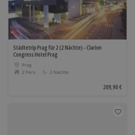
Städtetrip Prag für 2 (2 Nächte) - Clarion
Congress Hotel Prag
Standort
Prag
2 Pers.
2 Nächte
Anzahl der Teilnehmer
Aktueller Preis
209,90 €