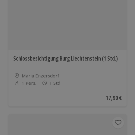
Schlossbesichtigung Burg Liechtenstein (1 Std.)
Standort
Maria Enzersdorf
1 Pers.
1 Std
Anzahl der Teilnehmer
Aktueller Pre
17,90 €