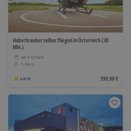
Hubschrauber selber fliegen in Österreich (30
Min.)
Standort
an 3 Orten
1 Pers.
Anzahl der Teilnehmer
Aktueller Preis
399,90 €
4.8
(8)
4.8 von 5 Sternen basierend auf 8 Bewertungen