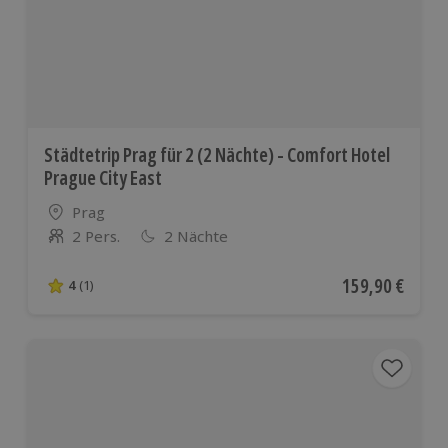
Städtetrip Prag für 2 (2 Nächte) - Comfort Hotel
Prague City East
Standort
Prag
2 Pers.
2 Nächte
Anzahl der Teilnehmer
Aktueller Preis
159,90 €
4
(1)
4 von 5 Sternen basierend auf 1 Bewertungen