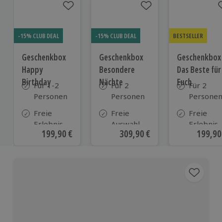
-15% CLUB DEAL
-15% CLUB DEAL
BESTSELLER
Geschenkbox
Geschenkbox
Geschenkbox
Happy
Besondere
Das Beste für
Birthday
Nächte
Euch
Für 1-2
Für 2
Für 2
Personen
Personen
Persone
Freie
Freie
Freie
Erlebnis-
Auswahl
Erlebnis-
Aktueller Preis
199,90 €
Aktueller Preis
309,90 €
Aktuell
199,90
Auswahl
aus ca. 290
Auswahl
an ca.
Unterkünften
an ca. 82
1.700
Orten
Orten