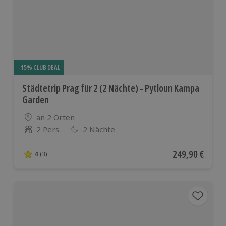
-15% CLUB DEAL
Städtetrip Prag für 2 (2 Nächte) - Pytloun Kampa
Garden
Standort
an 2 Orten
2 Pers.
2 Nächte
Anzahl der Teilnehmer
Aktueller Preis
249,90 €
4
(3)
4 von 5 Sternen basierend auf 3 Bewertungen