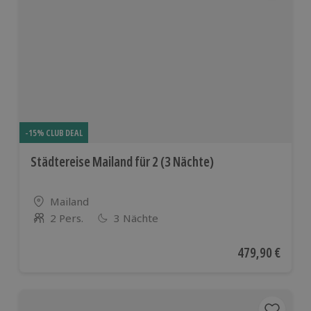
-15% CLUB DEAL
Städtereise Mailand für 2 (3 Nächte)
Standort
Mailand
2 Pers.
3 Nächte
Anzahl der Teilnehmer
Aktueller Preis
479,90 €