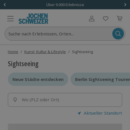
Über 9.000 Erlebnisse
Benutzerkonto
Suche nach Erlebnissen, Orten...
Home
/
Kunst, Kultur & Lifestyle
/
Sightseeing
Sightseeing
Neue Städte entdecken
Neue Städte entdecken
Berlin Sightseeing Toure
Berlin Sightseeing Toure
Wo (PLZ oder Ort)
Aktueller Standort