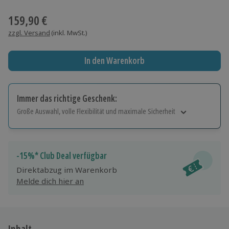
Wähle im nächsten Schritt einen Termin aus
159,90 €
zzgl. Versand
(inkl. MwSt.)
In den Warenkorb
Immer das richtige Geschenk:
Große Auswahl, volle Flexibilität und maximale Sicherheit
Große Auswahl
Über 9.000 Erlebnisse.
Volle Flexibilität
-15%* Club Deal verfügbar
Jeder Gutschein für alle Erlebnisse einlösbar.
Direktabzug im Warenkorb
Maximale Sicherheit
Melde dich hier an
10 Jahre gültig & verlängerbar.
Inhalt