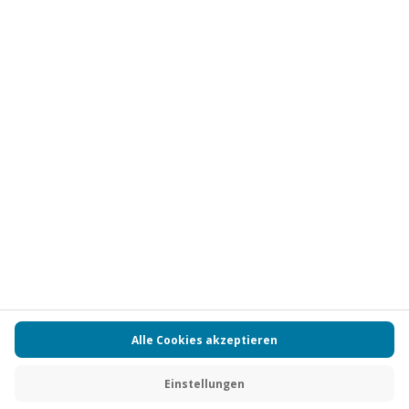
Vertrag widerrufen
FAQs
Kontakt
Zahlungsarten
Über uns
Magazin
Jobs
Partnerprogramm
Versand und Lieferung
Presse
AGB
Cookie Einstellungen
Datenschutz
Nutzungsbedingungen
Online-Marktplatz
Barrierefreiheit
Compliance
Impressum
RECHNUNG