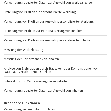
Du möchtest als Firma bestellen?
Sichere Dir attraktive Firmenkunden Vorteile.
+49 89 / 60 60 89 700
Mo-Fr: 9-17 Uhr
b2b@jochen-schweizer.de
www.b2b.jochen-schweizer.de/
Artikelnummer
:
61411
Andere Produkte entdecken