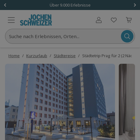
Über 9.000 Erlebnisse
Benutzerkonto
Suche nach Erlebnissen, Orten...
Home
/
Kurzurlaub
/
Städtereise
/
Städtetrip Prag für 2 (2 Nächte