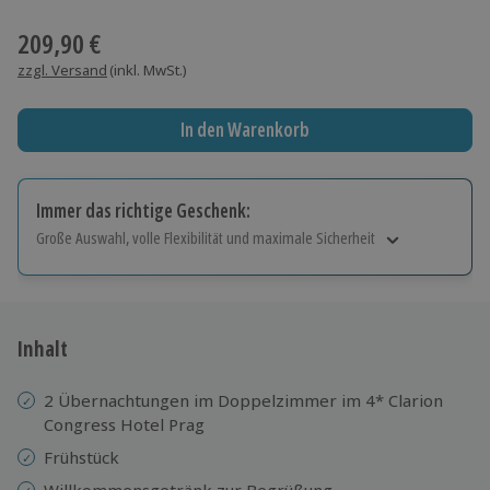
Wähle im nächsten Schritt einen Termin aus
209,90 €
zzgl. Versand
(inkl. MwSt.)
In den Warenkorb
Immer das richtige Geschenk:
Große Auswahl, volle Flexibilität und maximale Sicherheit
Große Auswahl
Über 9.000 Erlebnisse.
Volle Flexibilität
Jeder Gutschein für alle Erlebnisse einlösbar.
Inhalt
Maximale Sicherheit
10 Jahre gültig & verlängerbar.
2 Übernachtungen im Doppelzimmer im 4* Clarion
Congress Hotel Prag
Frühstück
Willkommensgetränk zur Begrüßung