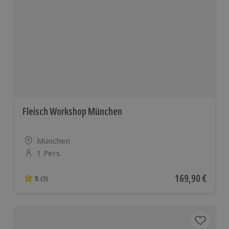
Fleisch Workshop München
Standort
München
1 Pers.
Anzahl der Teilnehmer
Aktueller Preis
169,90 €
5
(3)
5 von 5 Sternen basierend auf 3 Bewertungen