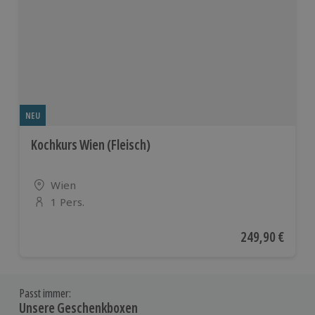
NEU
Kochkurs Wien (Fleisch)
Standort
Wien
1 Pers.
Anzahl der Teilnehmer
Aktueller Preis
249,90 €
Passt immer:
Unsere Geschenkboxen