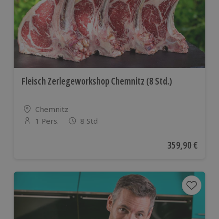
Fleisch Zerlegeworkshop Chemnitz (8 Std.)
Standort
Chemnitz
1 Pers.
8 Std
Anzahl der Teilnehmer
Aktueller Preis
359,90 €