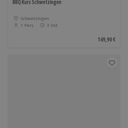
BBQ Kurs Schwetzingen
Standort
Schwetzingen
1 Pers.
3 Std
Anzahl der Teilnehmer
Aktueller Preis
149,90 €