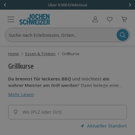
Über 9.000 Erlebnisse
Benutzerkonto
Suche nach Erlebnissen, Orten...
Home
/
Essen & Trinken
/
Grillkurse
Grillkurse
Du brennst für leckeres BBQ
und möchtest
ein
wahrer Meister am Grill werden
? Dann belege einen
von vielen
Grillkursen
in deiner Gegend und
erlerne
Mehr Lesen
die Kunst des Grillens
von den Besten! Eigne dir die
Tipps und Tricks
der Profis
an und begeistere
danach andere mit deinen flammenden Grill-Skills.
Wo (PLZ oder Ort)
Aktueller Standort