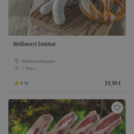
Weißwurst Seminar
Standort
Wiedenzhausen
1 Pers.
Anzahl der Teilnehmer
Aktueller Pre
59,90 €
5
(4)
5 von 5 Sternen basierend auf 4 Bewertungen