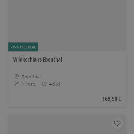
-15% CLUB DEAL
Wildkochkurs Ebenthal
Standort
Ebenthal
1 Pers.
4 Std
Anzahl der Teilnehmer
Aktueller Preis
169,90 €