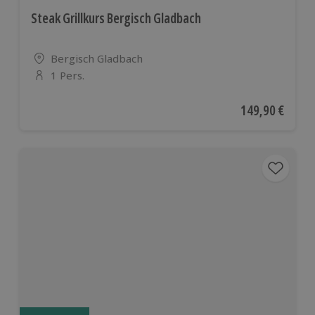
Steak Grillkurs Bergisch Gladbach
Standort
Bergisch Gladbach
1 Pers.
Anzahl der Teilnehmer
Aktueller Preis
149,90 €