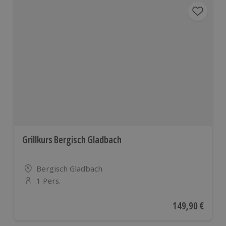
Grillkurs Bergisch Gladbach
Standort
Bergisch Gladbach
1 Pers.
Anzahl der Teilnehmer
Aktueller Preis
149,90 €