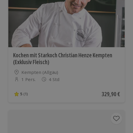
Kochen mit Starkoch Christian Henze Kempten
(Exklusiv Fleisch)
Standort
Kempten (Allgäu)
1 Pers.
4 Std
Anzahl der Teilnehmer
Aktueller Preis
329,90 €
5
(1)
5 von 5 Sternen basierend auf 1 Bewertungen