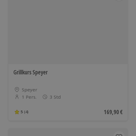
Grillkurs Speyer
Standort
Speyer
1 Pers.
3 Std
Anzahl der Teilnehmer
Aktueller Preis
169,90 €
5
(4)
5 von 5 Sternen basierend auf 4 Bewertungen