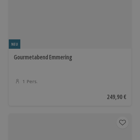
NEU
Gourmetabend Emmering
1 Pers.
Anzahl der Teilnehmer
Aktueller Preis
249,90 €