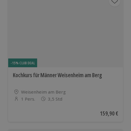
-15% CLUB DEAL
Kochkurs für Männer Weisenheim am Berg
Standort
Weisenheim am Berg
1 Pers.
3,5 Std
Anzahl der Teilnehmer
Aktueller Preis
159,90 €