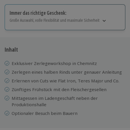
Immer das richtige Geschenk:
Große Auswahl, volle Flexibilität und maximale Sicherheit
Große Auswahl
Über 9.000 Erlebnisse.
Volle Flexibilität
Jeder Gutschein für alle Erlebnisse einlösbar.
Inhalt
Maximale Sicherheit
10 Jahre gültig & verlängerbar.
Exklusiver Zerlegeworkshop in Chemnitz
Zerlegen eines halben Rinds unter genauer Anleitung
Erlernen von Cuts wie Flat Iron, Teres Major und Co.
Zünftiges Frühstück mit den Fleischergesellen
Mittagessen im Ladengeschäft neben der
Produktionshalle
Optionaler Besuch beim Bauern