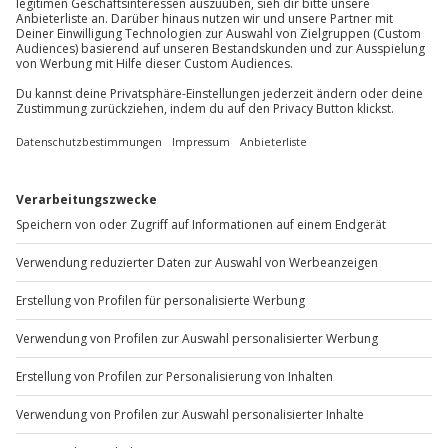
Mo-Fr: 8-20 Uhr | Sa: 10-16 Uhr
Du möchtest als Firma bestellen?
Sichere Dir attraktive Firmenkunden Vorteile.
+49 89 / 60 60 89 700
Mo-Fr: 9-17 Uhr
b2b@jochen-schweizer.de
www.b2b.jochen-schweizer.de/
Artikelnummer
:
43502
Andere Produkte entdecken