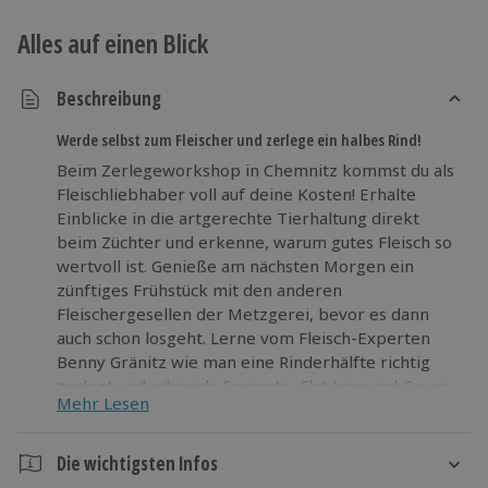
Alles auf einen Blick
Beschreibung
Werde selbst zum Fleischer und zerlege ein halbes Rind!
Beim Zerlegeworkshop in Chemnitz kommst du als
Fleischliebhaber voll auf deine Kosten! Erhalte
Einblicke in die artgerechte Tierhaltung direkt
beim Züchter und erkenne, warum gutes Fleisch so
wertvoll ist. Genieße am nächsten Morgen ein
zünftiges Frühstück mit den anderen
Fleischergesellen der Metzgerei, bevor es dann
auch schon losgeht. Lerne vom Fleisch-Experten
Benny Gränitz wie man eine Rinderhälfte richtig
zerlegt und schneide Sercreto, Flat Iron und Co aus
Mehr Lesen
dem gewaltigen Stück Fleisch. Nach Zerlegung des
halben Rindes kannst du deine liebsten
Fleischstücke zum Vorzugspreis erwerben. Was für
Die wichtigsten Infos
ein Erlebnis!