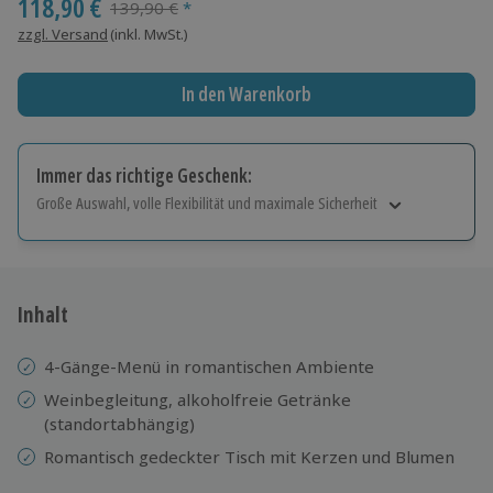
118,90 €
Streichpreis
139,90 €
*
zzgl. Versand
(inkl. MwSt.)
In den Warenkorb
Immer das richtige Geschenk:
Große Auswahl, volle Flexibilität und maximale Sicherheit
Große Auswahl
Über 9.000 Erlebnisse.
Volle Flexibilität
Jeder Gutschein für alle Erlebnisse einlösbar.
Inhalt
Maximale Sicherheit
10 Jahre gültig & verlängerbar.
4-Gänge-Menü in romantischen Ambiente
Weinbegleitung, alkoholfreie Getränke
(standortabhängig)
Romantisch gedeckter Tisch mit Kerzen und Blumen