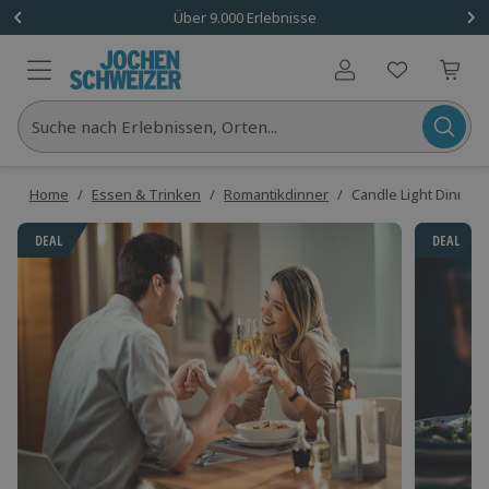
Über 9.000 Erlebnisse
Benutzerkonto
Suche nach Erlebnissen, Orten...
Home
/
Essen & Trinken
/
Romantikdinner
/
Candle Light Dinner 
DEAL
DEAL