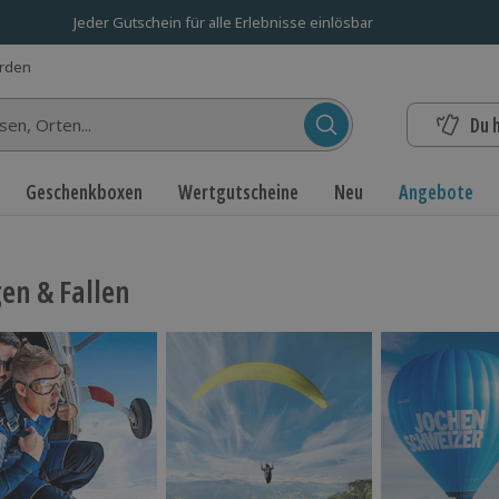
Jeder Gutschein für alle Erlebnisse einlösbar
erden
Du 
n...
Geschenkboxen
Wertgutscheine
Neu
Angebote
gen & Fallen