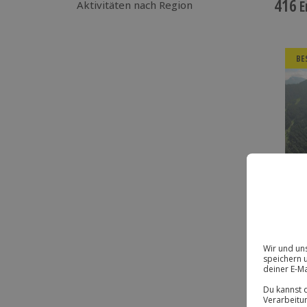
416
E
Aktivitäten nach Region
BE
BE