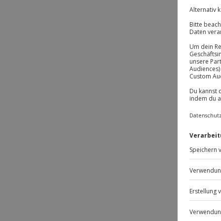
BE
BE