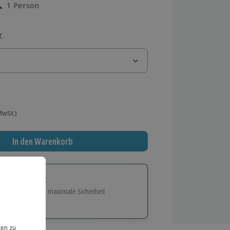
1 Person
aus 13 Bewertungen
r
 MwSt.)
In den Warenkorb
tige Geschenk:
e Flexibilität und maximale Sicherheit
hl
bnisse.