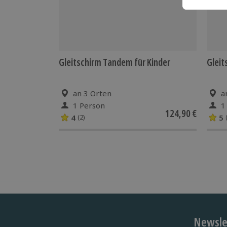
Gleitschirm Tandem für Kinder
Gleit
an 3 Orten
a
1 Person
1
124,90 €
4
5
(2)
Newslet