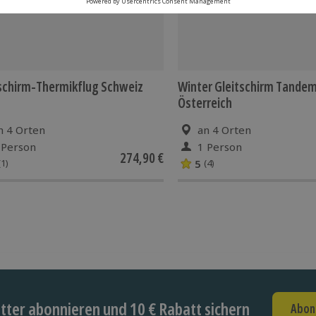
schirm-Thermikflug Schweiz
Winter Gleitschirm Tandem
Österreich
n 4 Orten
an 4 Orten
 Person
1 Person
274,90 €
5
(1)
(4)
ter abonnieren und 10 € Rabatt sichern
Abon