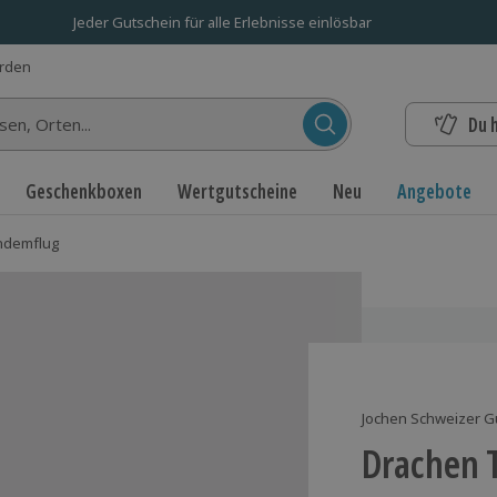
Jeder Gutschein für alle Erlebnisse einlösbar
erden
Du 
n...
Geschenkboxen
Wertgutscheine
Neu
Angebote
ndemflug
Jochen Schweizer G
Drachen 