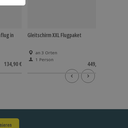
flug in
Gleitschirm XXL Flugpaket
Trike Fl
an 3 Orten
an 2
1 Person
1 Pe
134,90 €
449,90 €
5
(2)
nieren