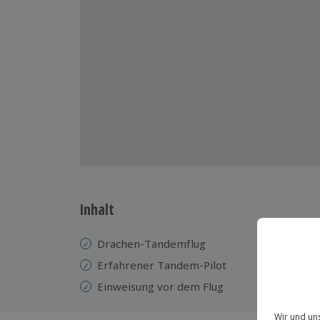
Inhalt
Drachen-Tandemflug
Erfahrener Tandem-Pilot
Einweisung vor dem Flug