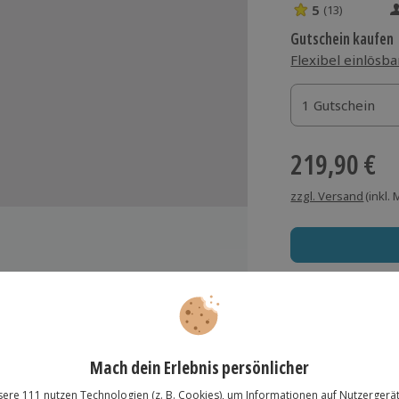
5
(13)
5 Sterne von 5 
Gutschein kaufen
Flexibel einlösba
1 Gutschein
1 Gutschein
1 Gutschein
219,90 €
zzgl. Versand
(inkl.
Immer das rich
Große Auswahl, voll
Große Auswa
Über 9.000 Erle