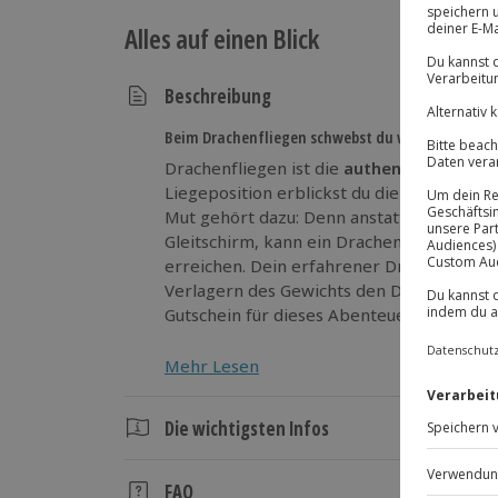
Alles auf einen Blick
Beschreibung
Beim Drachenfliegen schwebst du wie ein Bergadl
Drachenfliegen ist die
authentischste Art
Liegeposition erblickst du die Welt aus d
Mut gehört dazu: Denn anstatt beschaulic
Gleitschirm, kann ein Drachenflug Gesch
erreichen. Dein erfahrener Drachen-Pilot z
Verlagern des Gewichts den Drachen durch
Gutschein für dieses Abenteuer buchst du
Mehr Lesen
Die wichtigsten Infos
Dauer
FAQ