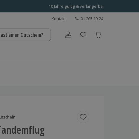
10 Jahre gültig & verlängerbar
Kontakt
01 205 19 24
hast einen Gutschein?
Benutzerkonto
utschein
Tandemflug