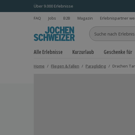
Über 9.000 Erlebnisse
FAQ
Jobs
B2B
Magazin
Erlebnispartner w
Suche nach Erlebnisse
Alle Erlebnisse
Kurzurlaub
Geschenke für
Home
/
Fliegen & Fallen
/
Paragliding
/
Drachen Ta
Bild 1 von 5