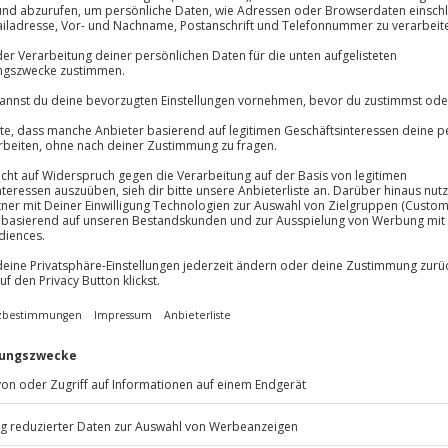
Volle Flexibil
Jeder Gutschein
Maximale Sic
10 Jahre gültig
er!
 des Fliegens
! In der
er Vogelperspektive. Ein bisschen
h ins Tal zu schweben wie im
windigkeiten von
bis zu 80 km/h
eigt dir, wie du durch sanftes
 die Kurven steuerst. Einen
 ganz easy bei Jochen Schweizer.