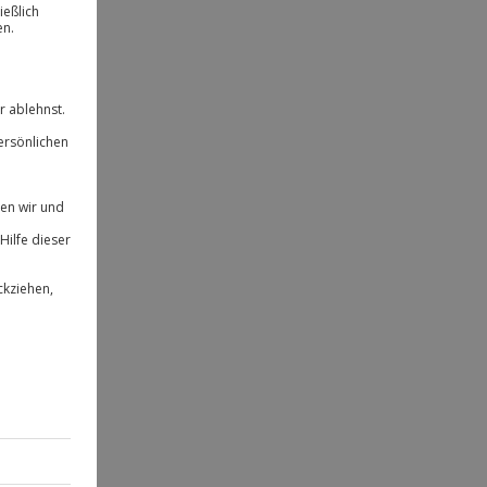
ität
 für alle Erlebnisse einlösbar.
herheit
 & verlängerbar.