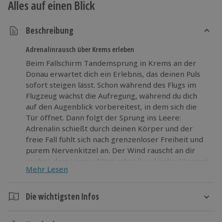
Alles auf einen Blick
Beschreibung
Adrenalinrausch über Krems erleben
Beim Fallschirm Tandemsprung in Krems an der
Donau erwartet dich ein Erlebnis, das deinen Puls
sofort steigen lässt. Schon während des Flugs im
Flugzeug wächst die Aufregung, während du dich
auf den Augenblick vorbereitest, in dem sich die
Tür öffnet. Dann folgt der Sprung ins Leere:
Adrenalin schießt durch deinen Körper und der
freie Fall fühlt sich nach grenzenloser Freiheit und
purem Nervenkitzel an. Der Wind rauscht an dir
vorbei, dein Herz schlägt schnell und jeder Moment
Mehr Lesen
ist intensiv und unvergesslich. Sobald sich der
Fallschirm öffnet, kehrt Ruhe ein und du schwebst
sanft über die beeindruckende Landschaft rund um
Die wichtigsten Infos
Krems an der Donau. Du genießt die Aussicht aus
Dauer
der Höhe und lässt das Erlebnis auf dich wirken.