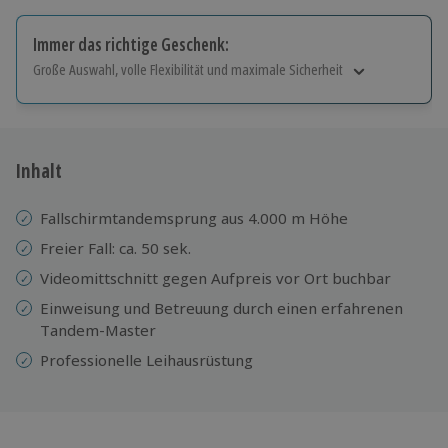
Immer das richtige Geschenk:
Große Auswahl, volle Flexibilität und maximale Sicherheit
Große Auswahl
Über 9.000 Erlebnisse.
Volle Flexibilität
Jeder Gutschein für alle Erlebnisse einlösbar.
Inhalt
Maximale Sicherheit
10 Jahre gültig & verlängerbar.
Fallschirmtandemsprung aus 4.000 m Höhe
Freier Fall: ca. 50 sek.
Videomittschnitt gegen Aufpreis vor Ort buchbar
Einweisung und Betreuung durch einen erfahrenen
Tandem-Master
Professionelle
Leihausrüstung