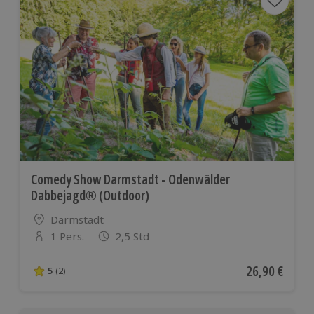
Comedy Show Darmstadt - Odenwälder
Dabbejagd® (Outdoor)
Standort
Darmstadt
1 Pers.
2,5 Std
Anzahl der Teilnehmer
Aktueller Pre
26,90 €
5
(2)
5 von 5 Sternen basierend auf 2 Bewertungen