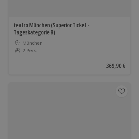
teatro München (Superior Ticket -
Tageskategorie B)
Standort
München
2 Pers.
Anzahl der Teilnehmer
Aktueller Preis
369,90 €