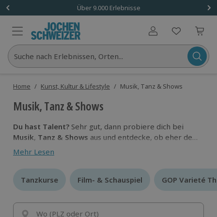
Über 9.000 Erlebnisse
Benutzerkonto
Suche nach Erlebnissen, Orten...
Home
/
Kunst, Kultur & Lifestyle
/
Musik, Tanz & Shows
Musik, Tanz & Shows
Du hast Talent?
Sehr gut, dann probiere dich bei
Musik
,
Tanz & Shows
aus und entdecke, ob eher der
nächste Grammy oder der Oscar an dich gehen soll.
Mehr Lesen
Wir fördern deine versteckten Begabungen und sind
schon jetzt auf das nächste Super-Talent gespannt.
Tanzkurse
Tanzkurse
Film- & Schauspiel
Film- & Schauspiel
GOP Varieté Th
GOP Varieté Th
Wo (PLZ oder Ort)