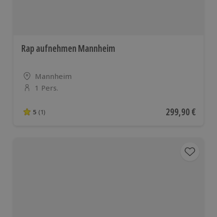
Rap aufnehmen Mannheim
Standort
Mannheim
1 Pers.
Anzahl der Teilnehmer
Aktueller Preis
299,90 €
5
(1)
5 von 5 Sternen basierend auf 1 Bewertungen