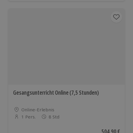
Gesangsunterricht Online (7,5 Stunden)
Standort
Online-Erlebnis
1 Pers.
8 Std
Anzahl der Teilnehmer
Aktueller Preis
504,90 €