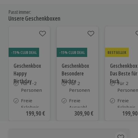
Passt immer:
Unsere Geschenkboxen
-15% CLUB DEAL
-15% CLUB DEAL
BESTSELLER
Geschenkbox
Geschenkbox
Geschenkbox
Happy
Besondere
Das Beste für
Birthday
Nächte
Euch
Für 1-2
Für 2
Für 2
Personen
Personen
Persone
Freie
Freie
Freie
Erlebnis-
Auswahl
Erlebnis-
Aktueller Preis
199,90 €
Aktueller Preis
309,90 €
Aktuell
199,90
Auswahl
aus ca. 290
Auswahl
an ca.
Unterkünften
an ca. 82
1.700
Orten
Orten