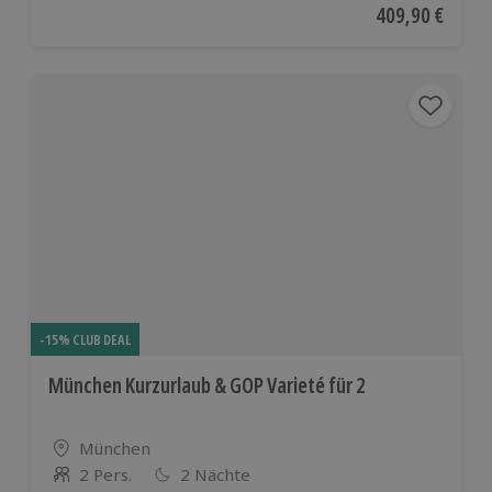
Aktueller Preis
409,90 €
-15% CLUB DEAL
München Kurzurlaub & GOP Varieté für 2
Standort
München
2 Pers.
2 Nächte
Anzahl der Teilnehmer