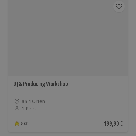
DJ & Producing Workshop
Standort
an 4 Orten
1 Pers.
Anzahl der Teilnehmer
Aktueller Preis
199,90 €
5
(3)
5 von 5 Sternen basierend auf 3 Bewertungen