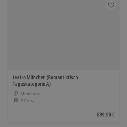
teatro München (Romantiktisch -
Tageskategorie A)
Standort
München
2 Pers.
Anzahl der Teilnehmer
Aktueller Preis
899,90 €