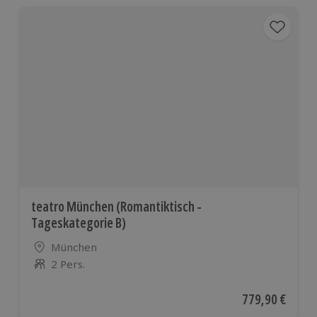
teatro München (Romantiktisch -
Tageskategorie B)
Standort
München
2 Pers.
Anzahl der Teilnehmer
Aktueller Preis
779,90 €