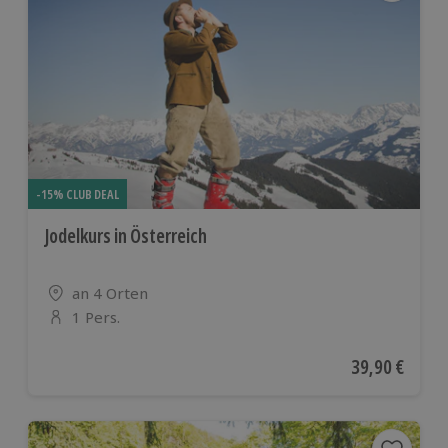
-15% CLUB DEAL
Jodelkurs in Österreich
Standort
an 4 Orten
1 Pers.
Anzahl der Teilnehmer
Aktueller Pre
39,90 €