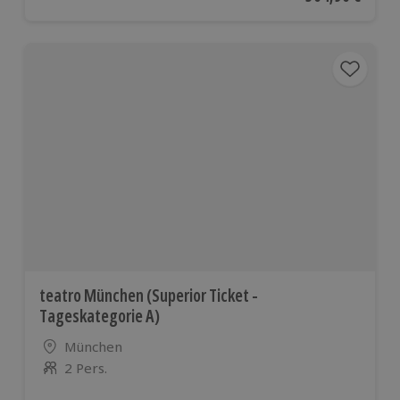
teatro München (Superior Ticket -
Tageskategorie A)
Standort
München
2 Pers.
Anzahl der Teilnehmer