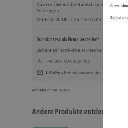
Du erreichst uns telefonisch zu folgenden Z
Feiertagen:
Mo-Fr: 8-20 Uhr | Sa: 10-16 Uhr
Du möchtest als Firma bestellen?
Sichere Dir attraktive Firmenkunden Vorteile
+49 89 / 60 60 89 700
Mo-
b2b@jochen-schweizer.de
Artikelnummer
:
12303
Andere Produkte entdecken