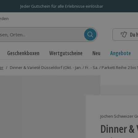
Jeder Gutschein für alle Erlebnisse einlösbar
erden
Du 
n...
Geschenkboxen
Wertgutscheine
Neu
Angebote
er
/
Dinner & Varieté Düsseldorf (Okt. - Jan. / Fr. - Sa. / Parkett Reihe 2 bis 
Jochen Schweizer G
Dinner & 