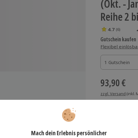
(Okt. - Jan
Reihe 2 bi
4.7
(6)
4.7 Sterne von 5
Gutschein kaufen
Flexibel einlösba
1 Gutschein
1 Gutschein
1 Gutschein
93,90 €
zzgl. Versand
(inkl.
it abwechslungsreichem Programm
Immer das rich
tarisch oder vegan