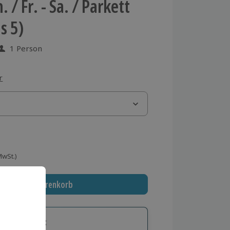
. / Fr. - Sa. / Parkett
s 5)
1 Person
 aus 6 Bewertungen
r
 MwSt.)
In den Warenkorb
tige Geschenk: