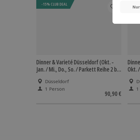
-15% CLUB DEAL
-15%
Dinner & Varieté Düsseldorf (Okt. -
Dinne
Jan. / Mi., Do., So. / Parkett Reihe 2 bis
Okt. /
5)
bis 5)
Düsseldorf
D
1 Person
1
90,90 €