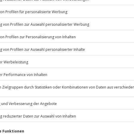
 3,5 Stunden
ow, der Hauptgang in der Pause
gen serviert
Listenansicht
© OpenStreetMaps
icht
samstags zu bestimmten Terminen
Jochen Schweizer
GmbH
Mühldorfstraße 8
81671
München