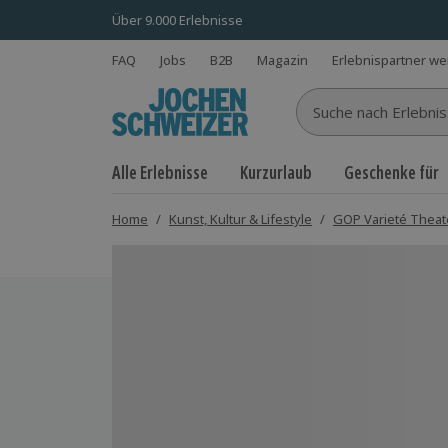
Über 9.000 Erlebnisse
FAQ
Jobs
B2B
Magazin
Erlebnispartner w
Suche nach Erlebnisse
Alle Erlebnisse
Kurzurlaub
Geschenke für
Home
/
Kunst, Kultur & Lifestyle
/
GOP Varieté Theat
Bild 1 von 6