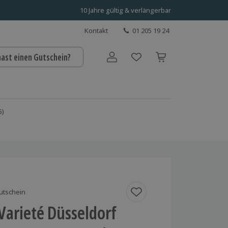
10 Jahre gültig & verlängerbar
Kontakt
01 205 19 24
hast einen Gutschein?
Benutzerkonto
5)
utschein
Varieté Düsseldorf