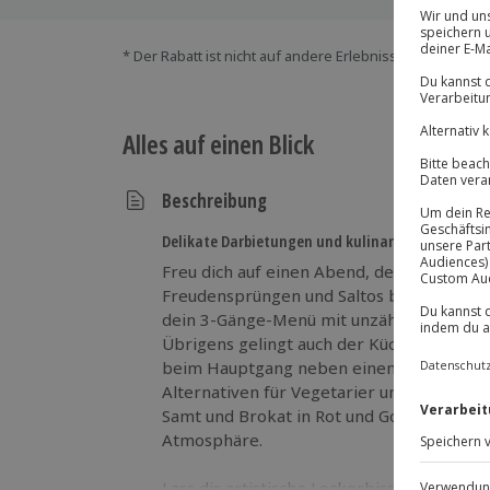
* Der Rabatt ist nicht auf andere Erlebnisse bei der Ein
Alles auf einen Blick
Beschreibung
Delikate Darbietungen und kulinarische Kunststü
Freu dich auf einen Abend, der nicht nur
Freudensprüngen und Saltos bringt. Denn i
dein 3-Gänge-Menü mit unzähligen Showei
Übrigens gelingt auch der Küche so manc
beim Hauptgang neben einem Fisch- und e
Alternativen für Vegetarier und sogar für
Samt und Brokat in Rot und Gold dekoriert 
Atmosphäre.
Lass dir artistische Leckerbissen schmeck