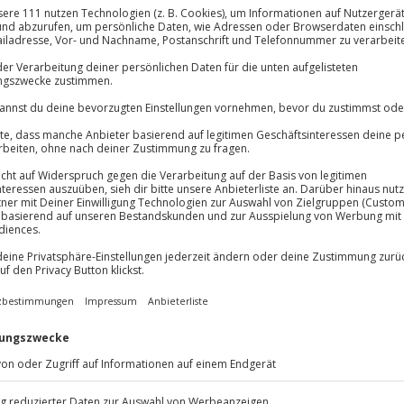
Große Auswahl, voll
lösung übertragbar.
Details
Große Auswa
Über 9.000 Erle
Volle Flexibil
-15%* Club Dea
Jeder Gutschein
Direktabzug 
Maximale Sic
Melde dich hie
10 Jahre gültig
cke!
 deinen Gaumen zu
n Roncallis Apollo Varieté wird
nlagen aller Couleur gewürzt.
h kühne Nummer: Und so gibt es
inem Fleischgericht auch
 Veganer. Der Theatersaal ist mit
und verstrahlt so eine festliche
en und still deinen Hunger nach