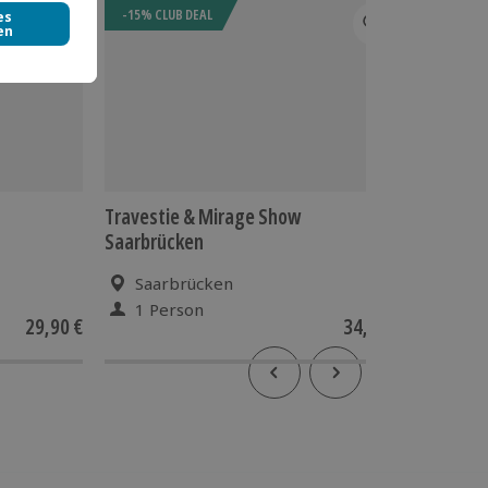
-15% CLUB DEAL
Travestie & Mirage Show
Varieté
Saarbrücken
Septemb
Saarbrücken
Leip
1 Person
1 Pe
29,90 €
34,90 €