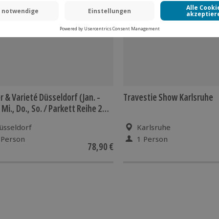
 CLUB DEAL
r & Varieté Düsseldorf (Jan. -
Travestie Show Karlsruhe
 Mi., Do., So. / Parkett Reihe 2
üsseldorf
Karlsruhe
 Person
1 Person
78,90 €