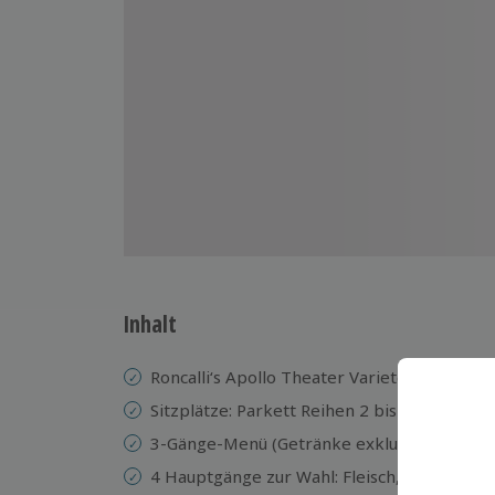
Inhalt
Roncalli‘s Apollo Theater Varieté Show m
Sitzplätze: Parkett Reihen 2 bis 5
3-Gänge-Menü (Getränke exklusive)
4 Hauptgänge zur Wahl: Fleisch, Fisch, vege