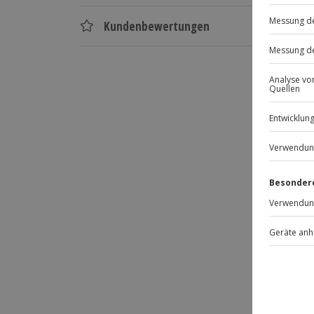
Verfügbarkeit / Termine
Kundenbewertungen
Flexible Orts- und Terminwahl nach V
Änderungen bzgl. Erlebnisauswahl und
vorbehalten
Hotels sind maximal 16 Wochen im Vo
Teilnahmebedingungen
Mindestalter des Hauptreisenden: 18 
Teilnehmer
Gutschein gültig für 2 Personen
Hinweis
Nur wenig Zeit? Kein Problem, du kann
oder 3 Nächte im Hotel bleiben möchte
Übernachtungen bei der Buchung des Gu
übrigen Übernachtungen.
Für die lokale Steuer können Zusatzkos