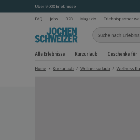
Über 9.000 Erlebnisse
FAQ
Jobs
B2B
Magazin
Erlebnispartner w
Suche nach Erlebnisse
Alle Erlebnisse
Kurzurlaub
Geschenke für
Home
/
Kurzurlaub
/
Wellnessurlaub
/
Wellness Ku
Bild 1 von 5