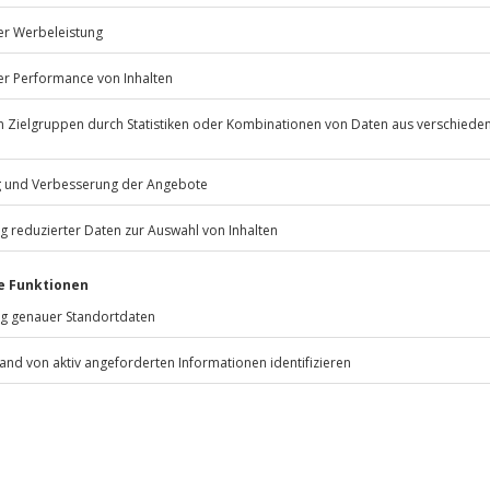
erfügbarkeit
 Standortverfügbarkeiten
raus buchbar
Jahre
st selbst entscheiden, ob du 1,2
st. Wenn du nicht alle 3
tscheins nutzt, verfallen die
ten anfallen (die Kosten sind vor