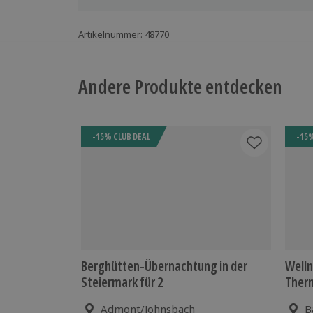
Artikelnummer
:
48770
Andere Produkte entdecken
-15% CLUB DEAL
-15%
Berghütten-Übernachtung in der
Welln
Steiermark für 2
Therm
Admont/Johnsbach
B