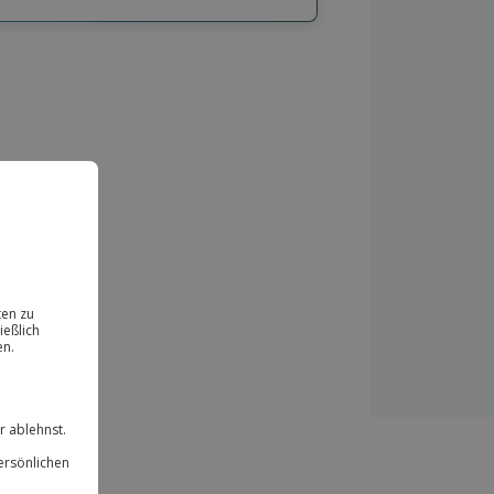
hl
bnisse.
ität
 für alle Erlebnisse einlösbar.
herheit
 & verlängerbar.