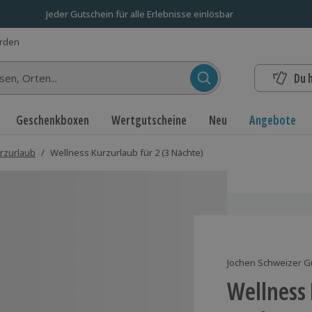
Jeder Gutschein für alle Erlebnisse einlösbar
erden
Du 
n...
Geschenkboxen
Wertgutscheine
Neu
Angebote
rzurlaub
/
Wellness Kurzurlaub für 2 (3 Nächte)
Jochen Schweizer G
Wellness 