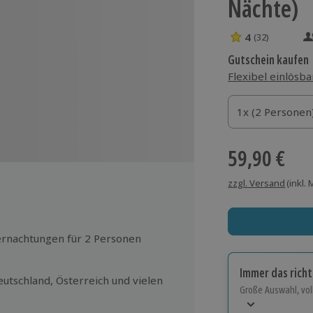
Nächte)
4
(32)
4 Sterne von 5 
Gutschein kaufen
Flexibel einlösba
1x (2 Personen)
1x (2 Personen
1x (2 Personen
59,90 €
zzgl. Versand
(inkl.
bernachtungen für 2 Personen
Immer das rich
eutschland, Österreich und vielen
Große Auswahl, voll