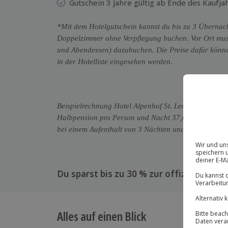
Gutschein 3 Jahre gültig ab Ende des Kaufja
*Mit dem Hotelgutschein kannst du bis zu 3 Übernac
Doppelzimmer ohne Verpflegung buchen. Vor Ort mus
und Abendessen) dazubuchen. Die Preise dafür können
in der Hotelliste eingesehen werden.
Beispielrechnung Hotel Alpenhof St. Leonhard im Pitzt
Halbpension pro Person und Nacht 37,00 €, dies ent
bei einem Aufenthalt von 3 Nächten und 2 Personen.
Du sparst bis zu 30 % zur offiziellen Hot
Alles auf einen Blick