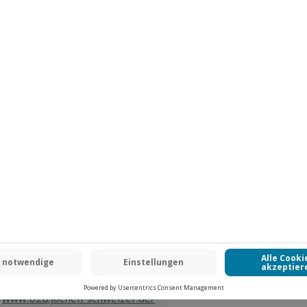
Jochen Schweizer
GmbH
Mühldorfstraße 8
81671
München
eiten, außer an bundesweiten
.
Fr: 9-17 Uhr
www.b2b.jochen-schweizer.de/