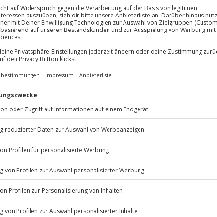
eßt das entspannende Zischen des
s Kurzurlaub für 2. Euer Hotel
lichkeiten
und ein ruhiges
 und über euer ganz persönliches
 braucht ihr dringend mal
frei kriegen und dabei ein paar
rdet ihr mit gutem Essen
nen Kurzurlaub zum Wohlfühlen.
ten?
Dann findet jetzt das
aub für 2.
bel! Löse deinen Gutschein einfach
fältigen Angebot unter jochen-