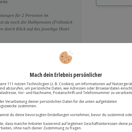
hres
Große Auswa
Über 9.000 Erle
htungen für 2 Personen im
Volle Flexibil
st du noch die Halbpension (Frühstück
Jeder Gutschein
 durch Klick auf das jeweilige Hotel
Maximale Sic
10 Jahre gültig
al, Tirol: Gutscheinwert 59,90 € plus
spricht einem Gesamtpreis von 281,90 €
elrate inkl. Halbpension!