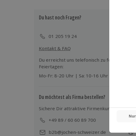
Du hast noch Fragen?
01 205 19 24
Kontakt & FAQ
Du erreichst uns telefonisch zu folgenden Z
Feiertagen:
Mo-Fr: 8-20 Uhr | Sa: 10-16 Uhr
Du möchtest als Firma bestellen?
Sichere Dir attraktive Firmenkunden Vorteile
+49 89 / 60 60 89 700
Mo-
b2b@jochen-schweizer.de