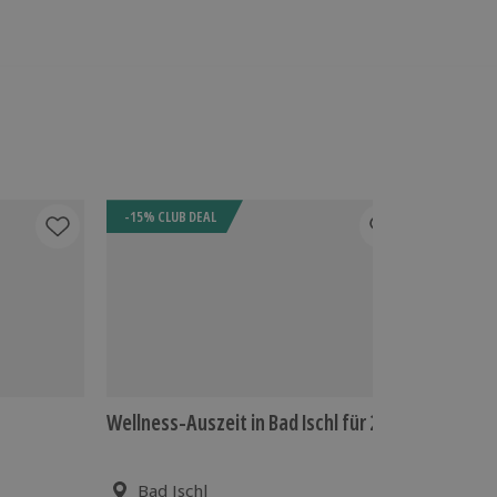
-15% CLUB DEAL
BESTSEL
Wellness-Auszeit in Bad Ischl für 2
Wellness
Nächte)
Bad Ischl
Nach