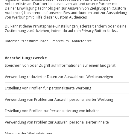
Du hast noch Fragen?
01 205 19 24
Kontakt & FAQ
Jochen Schweizer
GmbH
Mühldorfstraße 8
81671
München
Du erreichst uns telefonisch zu folgenden Zeiten,
außer an bundesweiten Feiertagen:
Mo-Fr: 8-20 Uhr | Sa: 10-16 Uhr