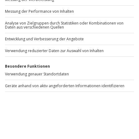
Du möchtest als Firma bestellen?
Sichere Dir attraktive Firmenkunden Vorteile.
+49 89 / 60 60 89 700
Mo-Fr: 9-17 Uhr
b2b@jochen-schweizer.de
www.b2b.jochen-schweizer.de/
Artikelnummer
:
45262
Andere Produkte entdecken