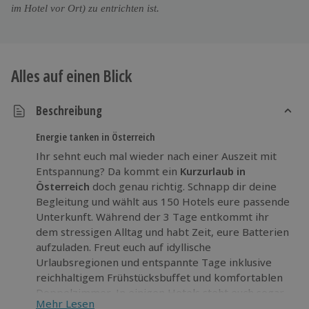
im Hotel vor Ort) zu entrichten ist.
Alles auf einen Blick
Beschreibung
Energie tanken in Österreich
Ihr sehnt euch mal wieder nach einer Auszeit mit
Entspannung? Da kommt ein
Kurzurlaub in
Österreich
doch genau richtig. Schnapp dir deine
Begleitung und wählt aus 150 Hotels eure passende
Unterkunft. Während der 3 Tage entkommt ihr
dem stressigen Alltag und habt Zeit, eure Batterien
aufzuladen. Freut euch auf idyllische
Urlaubsregionen und entspannte Tage inklusive
reichhaltigem Frühstücksbuffet und komfortablen
Doppelzimmer. In einigen Hotels steht euch sogar
Mehr Lesen
ein Wellness- und Spa-Bereich zur Verfügung.