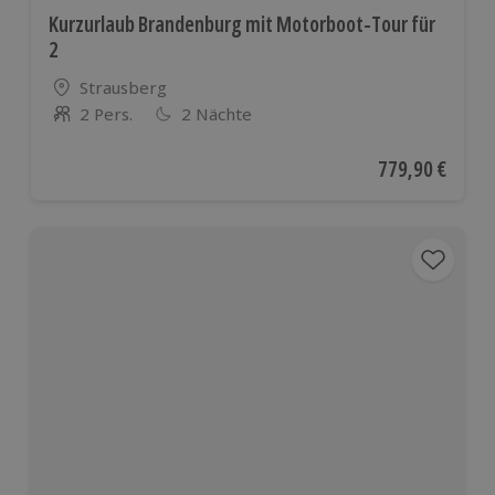
Kurzurlaub Brandenburg mit Motorboot-Tour für
2
Standort
Strausberg
2 Pers.
2 Nächte
Anzahl der Teilnehmer
Aktueller Preis
779,90 €