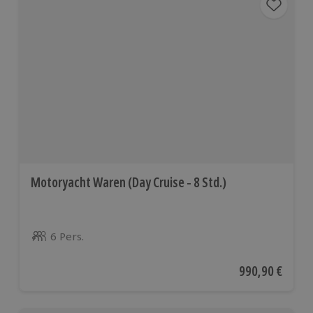
Motoryacht Waren (Day Cruise - 8 Std.)
6 Pers.
Anzahl der Teilnehmer
Aktueller Preis
990,90 €