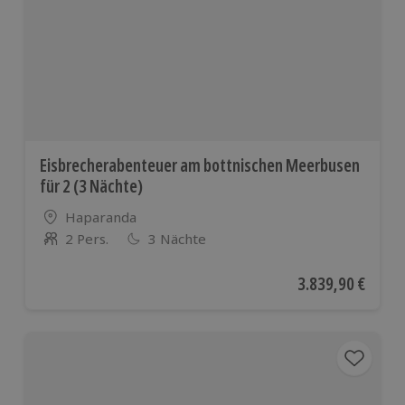
Eisbrecherabenteuer am bottnischen Meerbusen
für 2 (3 Nächte)
Standort
Haparanda
2 Pers.
3 Nächte
Anzahl der Teilnehmer
Aktueller Preis
3.839,90 €