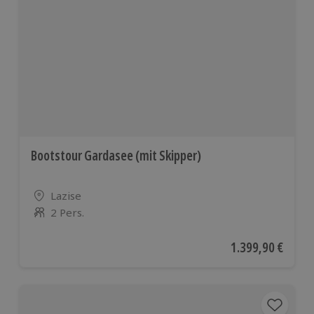
Bootstour Gardasee (mit Skipper)
Standort
Lazise
2 Pers.
Anzahl der Teilnehmer
Aktueller Preis
1.399,90 €