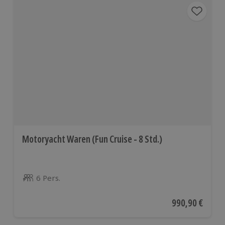
Motoryacht Waren (Fun Cruise - 8 Std.)
6 Pers.
Anzahl der Teilnehmer
Aktueller Preis
990,90 €