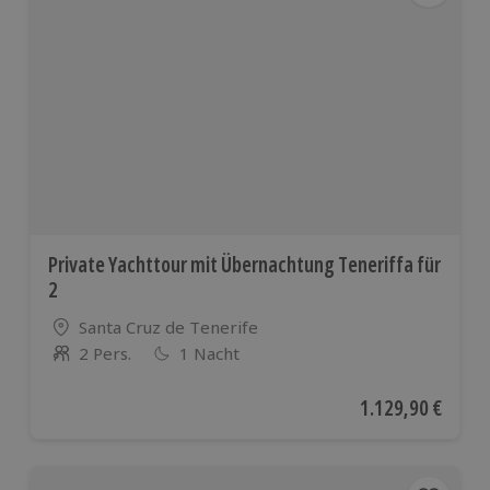
Private Yachttour mit Übernachtung Teneriffa für
2
Standort
Santa Cruz de Tenerife
2 Pers.
1 Nacht
Anzahl der Teilnehmer
Aktueller Preis
1.129,90 €