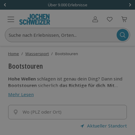
Über 9.000 Erlebnisse
Benutzerkonto
Suche nach Erlebnissen, Orten...
Home
/
Wassersport
/
Bootstouren
Bootstouren
Hohe Wellen
schlagen ist genau dein Ding? Dann sind
Bootstouren
sicherlich
das Richtige für dich
.
Mit
ordentlich
Tempo fliegst du hier über das Wasser
Mehr Lesen
und lässt dir dabei die Gischt um die Nase fliegen.
Nimm das Steuer in die Hand und stech in See!
Wo (PLZ oder Ort)
Aktueller Standort