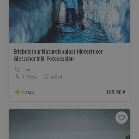
Erlebnistour Natureispalast Hintertuxer
Gletscher inkl. Fotosession
Standort
Tux
1 Pers.
4 Std
Anzahl der Teilnehmer
Aktueller Preis
109,90 €
4.7
(33)
4.7 von 5 Sternen basierend auf 33 Bewertungen