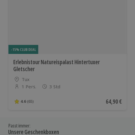
-15% CLUB DEAL
Erlebnistour Natureispalast Hintertuxer
Gletscher
Standort
Tux
1 Pers.
3 Std
Anzahl der Teilnehmer
Aktueller Pre
64,90 €
4.6
(65)
4.6 von 5 Sternen basierend auf 65 Bewertungen
Passt immer:
Unsere Geschenkboxen