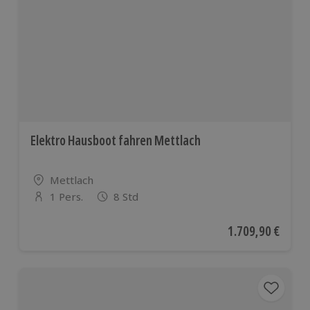
Elektro Hausboot fahren Mettlach
Standort
Mettlach
1 Pers.
8 Std
Anzahl der Teilnehmer
Aktueller Preis
1.709,90 €