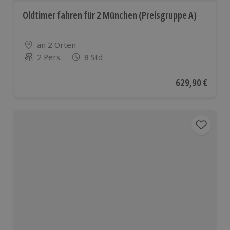
Oldtimer fahren für 2 München (Preisgruppe A)
Standort
an 2 Orten
2 Pers.
8 Std
Anzahl der Teilnehmer
Aktueller Preis
629,90 €