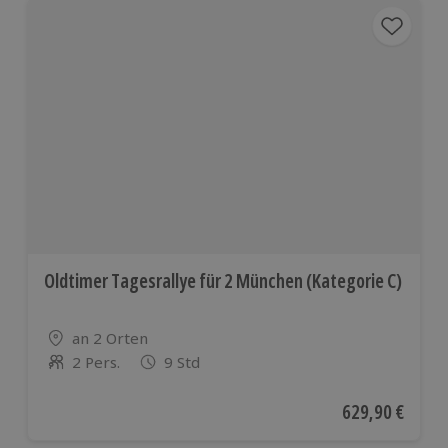
Oldtimer Tagesrallye für 2 München (Kategorie C)
Standort
an 2 Orten
2 Pers.
9 Std
Anzahl der Teilnehmer
Aktueller Preis
629,90 €