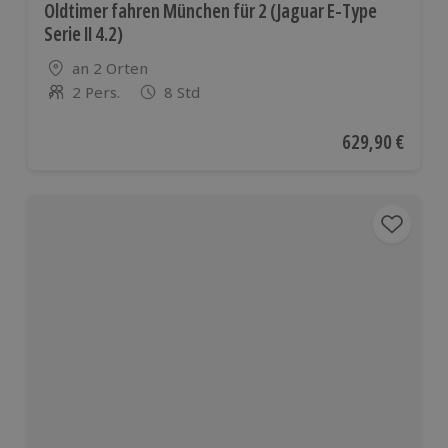
Oldtimer fahren München für 2 (Jaguar E-Type
Serie II 4.2)
Standort
an 2 Orten
2 Pers.
8 Std
Anzahl der Teilnehmer
Aktueller Preis
629,90 €