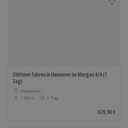
Oldtimer fahren in Hannover im Morgan 4/4 (1
Tag)
Standort
Hannover
1 Pers.
1 Tag
Anzahl der Teilnehmer
Aktueller Preis
629,90 €