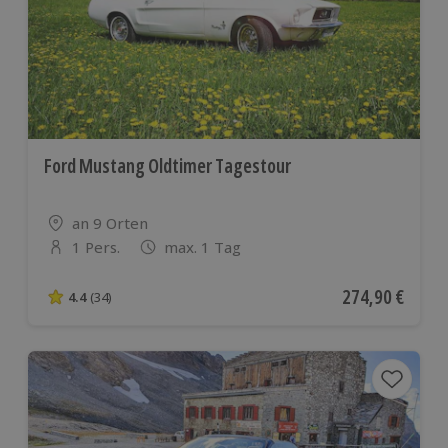
Ford Mustang Oldtimer Tagestour
Standort
an 9 Orten
1 Pers.
max. 1 Tag
Anzahl der Teilnehmer
Aktueller Preis
274,90 €
4.4
(34)
4.4 von 5 Sternen basierend auf 34 Bewertungen