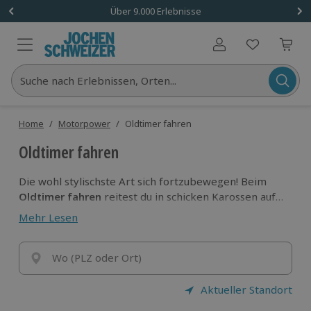
Über 9.000 Erlebnisse
Benutzerkonto
Suche nach Erlebnissen, Orten...
Home
/
Motorpower
/
Oldtimer fahren
Oldtimer fahren
Die wohl stylischste Art sich fortzubewegen! Beim
Oldtimer fahren
reitest du in schicken Karossen auf
der
Nostalgiewelle
und
fühlst dich wie ein
Mehr Lesen
Hollywoodstar.
Bevor du Platz hinter dem Lenkrad
nimmst, mach einen kurzen Check: Passt dein Outfit
zum Auto?
Wo (PLZ oder Ort)
Aktueller Standort