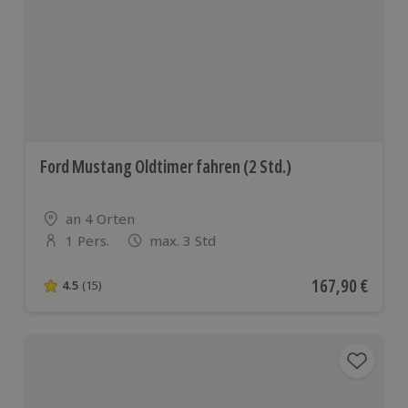
Ford Mustang Oldtimer fahren (2 Std.)
Standort
an 4 Orten
1 Pers.
max. 3 Std
Anzahl der Teilnehmer
Aktueller Preis
167,90 €
4.5
(15)
4.5 von 5 Sternen basierend auf 15 Bewertungen