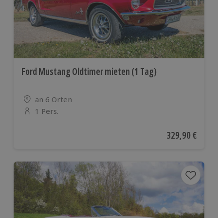
Ford Mustang Oldtimer mieten (1 Tag)
Standort
an 6 Orten
1 Pers.
Anzahl der Teilnehmer
Aktueller Preis
329,90 €