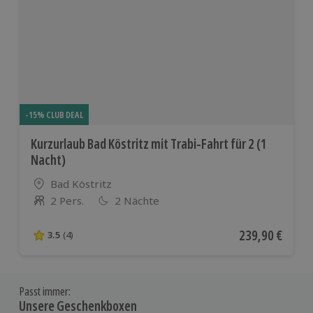
-15% CLUB DEAL
Kurzurlaub Bad Köstritz mit Trabi-Fahrt für 2 (1
Nacht)
Standort
Bad Köstritz
2 Pers.
2 Nächte
Anzahl der Teilnehmer
Aktueller Preis
239,90 €
3.5
(4)
3.5 von 5 Sternen basierend auf 4 Bewertungen
Passt immer:
Unsere Geschenkboxen