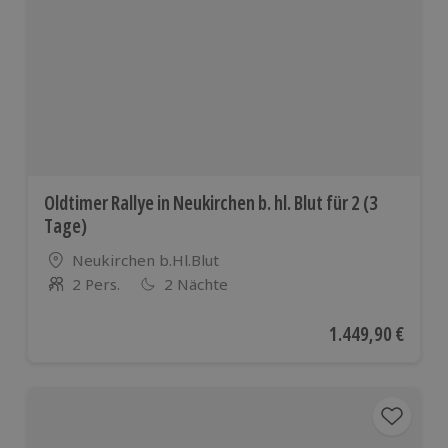
Oldtimer Rallye in Neukirchen b. hl. Blut für 2 (3
Tage)
Standort
Neukirchen b.Hl.Blut
2 Pers.
2 Nächte
Anzahl der Teilnehmer
Aktueller Preis
1.449,90 €