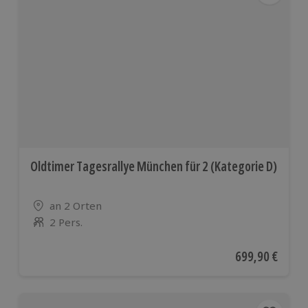
Oldtimer Tagesrallye München für 2 (Kategorie D)
Standort
an 2 Orten
2 Pers.
Anzahl der Teilnehmer
Aktueller Preis
699,90 €