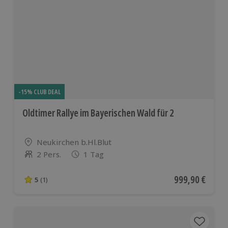
-15% CLUB DEAL
Oldtimer Rallye im Bayerischen Wald für 2
Standort
Neukirchen b.Hl.Blut
2 Pers.
1 Tag
Anzahl der Teilnehmer
Aktueller Preis
999,90 €
5
(1)
5 von 5 Sternen basierend auf 1 Bewertungen