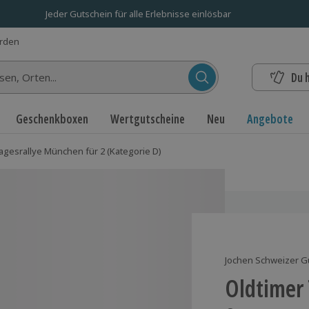
Jeder Gutschein für alle Erlebnisse einlösbar
erden
Du 
n...
Geschenkboxen
Wertgutscheine
Neu
Angebote
agesrallye München für 2 (Kategorie D)
Jochen Schweizer G
Oldtimer