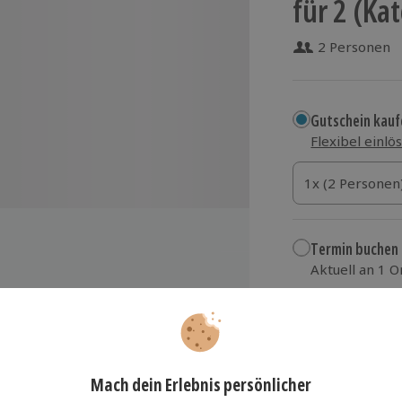
für 2 (Ka
2 Personen
Gutschein kauf
Flexibel einlö
1x (2 Personen)
1x (2 Personen
1x (2 Personen
Termin buchen
Aktuell an 1 O
Wähle im nächs
 Zeitfahren sowie diverse Fragen
r Strecke
699,90 €
gesbetreuung mit 3- bis 4-
zzgl. Versand
(inkl.
pfigem Serviceteam
egerehrung am Ende des Tages