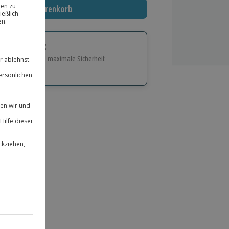
In den Warenkorb
tige Geschenk:
e Flexibilität und maximale Sicherheit
hl
bnisse.
ität
 für alle Erlebnisse einlösbar.
herheit
 & verlängerbar.