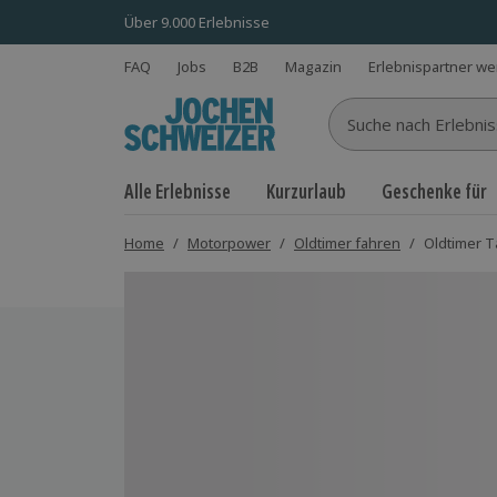
Über 9.000 Erlebnisse
FAQ
Jobs
B2B
Magazin
Erlebnispartner w
Suche nach Erlebnisse
Alle Erlebnisse
Kurzurlaub
Geschenke für
Home
/
Motorpower
/
Oldtimer fahren
/
Oldtimer T
Bild 1 von 7