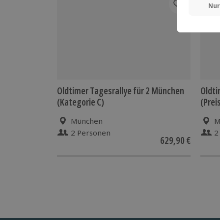
Oldtimer Tagesrallye für 2 München
Oldti
(Kategorie C)
(Prei
München
M
2 Personen
2
629,90 €