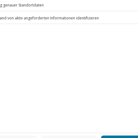
eiten, außer an bundesweiten
rd das Erlebnis verschoben (die
r)
festes Schuhwerk mit Gummisohle,
.
Fr: 9-17 Uhr
www.b2b.jochen-schweizer.de/