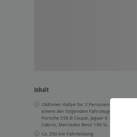
Inhalt
Oldtimer-Rallye für 2 Personen in
3x
einem der folgenden Fahrzeuge:
zu
Porsche 356 B Coupé, Jaguar E-Type
Ta
Cabrio, Mercedes Benz 190 SL
kö
Ca. 250 km Fahrleistung
Si