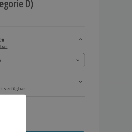
tegorie D)
en
sbar
)
)
rt verfügbar
ten Schritt einen Termin aus
 MwSt.)