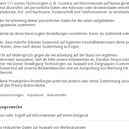
t Pokalen
llkaskoversicherung mit 1.000 €
lbstbeteiligung
Immer das rich
Große Auswahl, voll
Große Auswa
Über 9.000 Erle
Volle Flexibil
Jeder Gutschein
Maximale Sic
10 Jahre gültig
und glänzendes Chrom empfangen
en für 2 im Raum München. Der
in einem von drei klassischen
, im Jaguar E-Type Cabrio oder
weisung beginnt die etwa 250
 Ein individuell ausgearbeitetes
en sowie drei Zeitprüfungen. Für
oppuhr zur Verfügung. Ein drei-