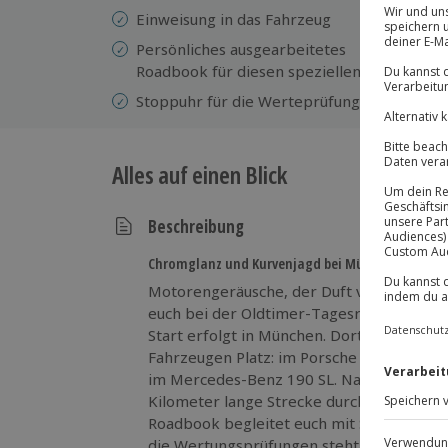
Einweisung in das Fahrzeug
mi
Persönliches ausgearbeitetes
Vo
Roadbook für diesen speziellen Tag
Se
Stoppuhr für die Werteprüfung
Alles auf einen Blick
Beschreibung
Chromglanz und Kurvenjagd bei München
Motorengeräusche, der Duft von Leder 
euch bei der Oldtimer-Tagesrallye Münch
Start erfolgt in München. Dort nehmt ihr 
Fahrzeugen Platz: im Porsche 356 B Coupé
im Mercedes-Benz 190 SL. Nach einer Ein
Kilometer lange Strecke durch die Region.
Roadbook begleitet euch mit Streckenfrag
die Wertungsprüfungen steht euch eine St