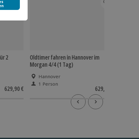
ür 2
Oldtimer fahren in Hannover im
Oldtimer
Morgan 4/4 (1 Tag)
für 2
Hannover
Neuk
1 Person
2 P
629,90 €
629,90 €
5
(1)