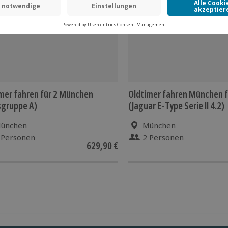
mer fahren für 2 München
Oldtimer fahren München f
sgruppe A)
(Jaguar E-Type Serie II 4.2)
ünchen
München
 Personen
2 Personen
629,90 €