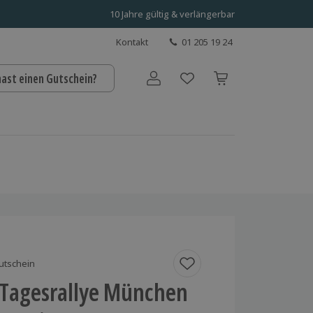
10 Jahre gültig & verlängerbar
Kontakt
01 205 19 24
hast einen Gutschein?
Benutzerkonto
utschein
 Tagesrallye München