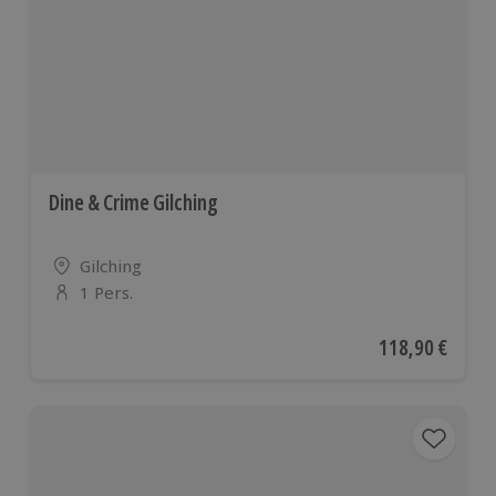
Dine & Crime Gilching
Standort
Gilching
1 Pers.
Anzahl der Teilnehmer
Aktueller Preis
118,90 €