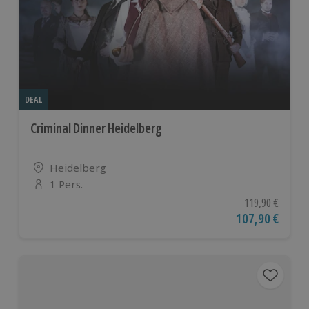
DEAL
Criminal Dinner Heidelberg
Standort
Heidelberg
1 Pers.
Anzahl der Teilnehmer
Ursprünglicher P
119,90 €
Aktueller Preis
107,90 €