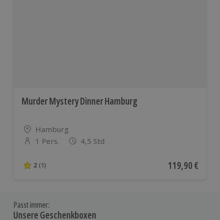
Murder Mystery Dinner Hamburg
Standort
Hamburg
1 Pers.
4,5 Std
Anzahl der Teilnehmer
Aktueller Preis
119,90 €
2
(1)
2 von 5 Sternen basierend auf 1 Bewertungen
Passt immer:
Unsere Geschenkboxen