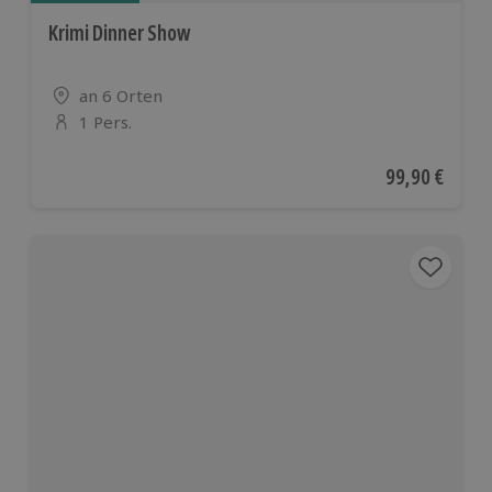
Krimi Dinner Show
Standort
an 6 Orten
1 Pers.
Anzahl der Teilnehmer
Aktueller Pre
99,90 €