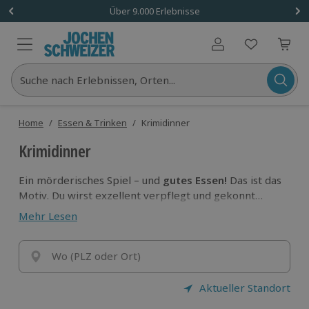
Über 9.000 Erlebnisse
Benutzerkonto
Suche nach Erlebnissen, Orten...
Home
/
Essen & Trinken
/
Krimidinner
Krimidinner
Ein mörderisches Spiel – und
gutes Essen!
Das ist das
Motiv. Du wirst exzellent verpflegt und gekonnt
unterhalten. Dabei kommt deine kriminalistische
Mehr Lesen
Ader zum Vorschein. Todsicher
ein spannender
Abend!
Finde Erlebnisse zum mörderischen
Vergnügen beim Essen!
Wo (PLZ oder Ort)
Aktueller Standort