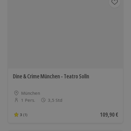
Dine & Crime München - Teatro Solln
Standort
München
1 Pers.
3,5 Std
Anzahl der Teilnehmer
Aktueller Preis
109,90 €
3
(1)
3 von 5 Sternen basierend auf 1 Bewertungen