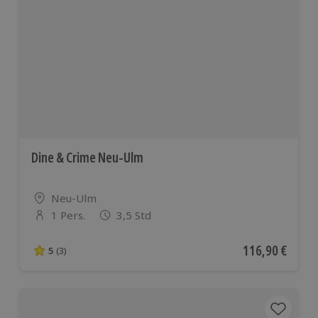
Dine & Crime Neu-Ulm
Standort
Neu-Ulm
1 Pers.
3,5 Std
Anzahl der Teilnehmer
Aktueller Preis
116,90 €
5
(3)
5 von 5 Sternen basierend auf 3 Bewertungen