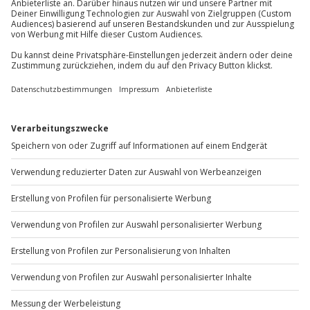
Du möchtest als Firma bestellen?
Sichere Dir attraktive Firmenkunden Vorteile.
+49 89 / 60 60 89 700
Mo-Fr: 9-17 Uhr
b2b@jochen-schweizer.de
www.b2b.jochen-schweizer.de/
Artikelnummer
:
63351
Andere Produkte entdecken