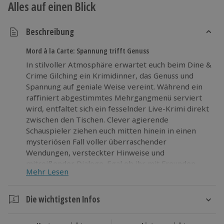
Alles auf einen Blick
Beschreibung
Mord à la Carte: Spannung trifft Genuss
In stilvoller Atmosphäre erwartet euch beim Dine &
Crime Gilching ein Krimidinner, das Genuss und
Spannung auf geniale Weise vereint. Während ein
raffiniert abgestimmtes Mehrgangmenü serviert
wird, entfaltet sich ein fesselnder Live-Krimi direkt
zwischen den Tischen. Clever agierende
Schauspieler ziehen euch mitten hinein in einen
mysteriösen Fall voller überraschender
Wendungen, versteckter Hinweise und
mitreißender Dialoge. Egal ob ihr mit Freunden
Mehr Lesen
lacht, miträtselt oder den nächsten Hinweis auf den
Täter entdeckt – dieses Kriminaldinner bringt jede
Menge Nervenkitzel und großartige Unterhaltung
Die wichtigsten Infos
auf den Tisch. Lasst euch kulinarisch verführen und
Dauer
entdeckt euer detektivisches Gespür neu. Sichert