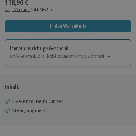
118,90 €
zzgl. Versand
(inkl. MwSt.)
In den Warenkorb
Immer das richtige Geschenk:
Große Auswahl, volle Flexibilität und maximale Sicherheit
Große Auswahl
Über 9.000 Erlebnisse.
Volle Flexibilität
Jeder Gutschein für alle Erlebnisse einlösbar.
Inhalt
Maximale Sicherheit
10 Jahre gültig & verlängerbar.
Live-Krimi beim Dinner
Mehrgangmenü