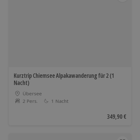
Kurztrip Chiemsee Alpakawanderung für 2 (1
Nacht)
Standort
Übersee
2 Pers.
1 Nacht
Anzahl der Teilnehmer
Aktueller Preis
349,90 €