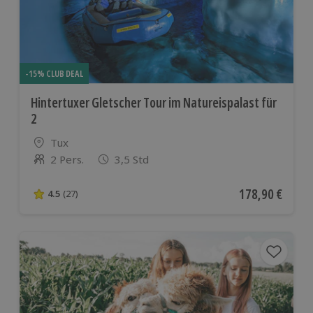
-15% CLUB DEAL
Hintertuxer Gletscher Tour im Natureispalast für
2
Standort
Tux
2 Pers.
3,5 Std
Anzahl der Teilnehmer
Aktueller Preis
178,90 €
4.5
(27)
4.5 von 5 Sternen basierend auf 27 Bewertungen