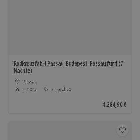
Radkreuzfahrt Passau-Budapest-Passau für 1 (7
Nächte)
Standort
Passau
1 Pers.
7 Nächte
Anzahl der Teilnehmer
Aktueller Preis
1.284,90 €