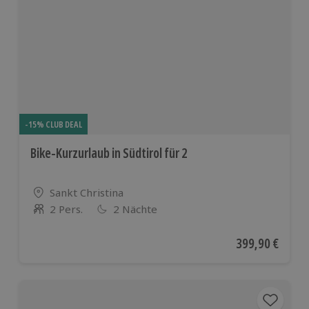
-15% CLUB DEAL
Bike-Kurzurlaub in Südtirol für 2
Standort
Sankt Christina
2 Pers.
2 Nächte
Anzahl der Teilnehmer
Aktueller Preis
399,90 €