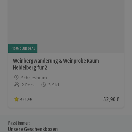
-15% CLUB DEAL
Weinbergwanderung & Weinprobe Raum
Heidelberg für 2
Standort
Schriesheim
2 Pers.
3 Std
Anzahl der Teilnehmer
Aktueller Pre
52,90 €
4
(104)
4 von 5 Sternen basierend auf 104 Bewertungen
Passt immer:
Unsere Geschenkboxen