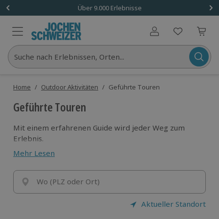
Über 9.000 Erlebnisse
Benutzerkonto
Suche nach Erlebnissen, Orten...
Home
/
Outdoor Aktivitäten
/
Geführte Touren
Geführte Touren
Mit einem erfahrenen Guide wird jeder Weg zum
Erlebnis.
Entdecke neue Perspektiven, spannende Orte und
Mehr Lesen
echtes Abenteuer.
Einfach losgehen und genießen – der Rest ergibt sich
unterwegs.
Wo (PLZ oder Ort)
Aktueller Standort