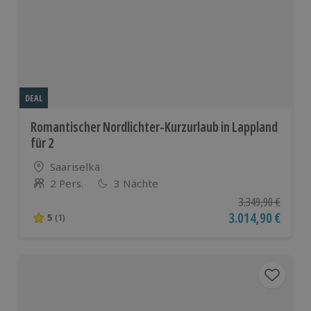
DEAL
Romantischer Nordlichter-Kurzurlaub in Lappland
für 2
Standort
Saariselkä
2 Pers.
3 Nächte
Anzahl der Teilnehmer
Ursprünglicher Pr
3.349,90 €
Aktueller Preis
3.014,90 €
5
(1)
5 von 5 Sternen basierend auf 1 Bewertungen