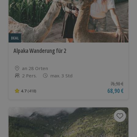
DEAL
Alpaka Wanderung für 2
Standort
an 28 Orten
2 Pers.
max. 3 Std
Anzahl der Teilnehmer
Ursprünglicher
76,90 €
Aktueller Pre
68,90 €
4.7
(418)
4.7 von 5 Sternen basierend auf 418 Bewertungen