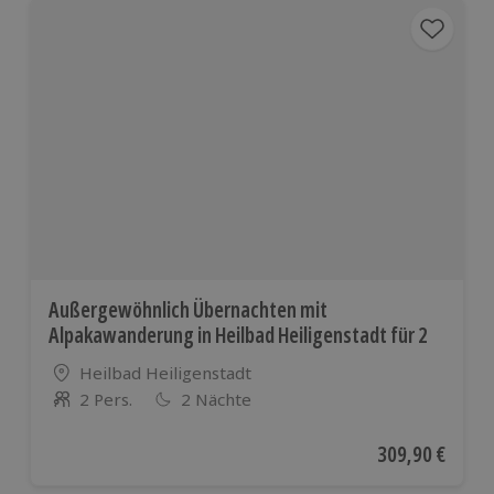
Außergewöhnlich Übernachten mit
Alpakawanderung in Heilbad Heiligenstadt für 2
Standort
Heilbad Heiligenstadt
2 Pers.
2 Nächte
Anzahl der Teilnehmer
Aktueller Preis
309,90 €