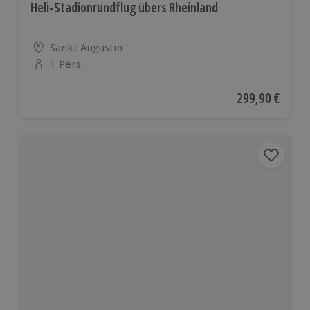
Heli-Stadionrundflug übers Rheinland
Standort
Sankt Augustin
1 Pers.
Anzahl der Teilnehmer
Aktueller Preis
299,90 €