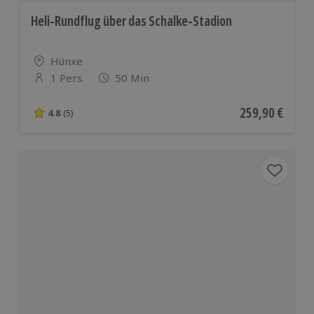
Heli-Rundflug über das Schalke-Stadion
Standort
Hünxe
1 Pers.
50 Min
Anzahl der Teilnehmer
Aktueller Preis
259,90 €
4.8
(5)
4.8 von 5 Sternen basierend auf 5 Bewertungen