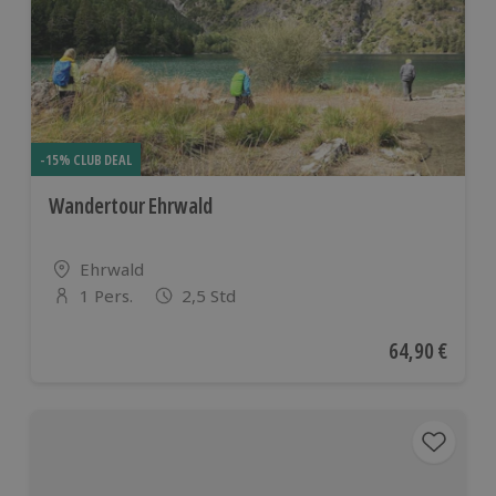
-15% CLUB DEAL
Wandertour Ehrwald
Standort
Ehrwald
1 Pers.
2,5 Std
Anzahl der Teilnehmer
Aktueller Pre
64,90 €