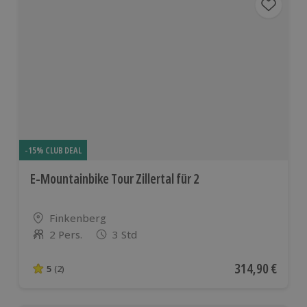
-15% CLUB DEAL
E-Mountainbike Tour Zillertal für 2
Standort
Finkenberg
2 Pers.
3 Std
Anzahl der Teilnehmer
Aktueller Preis
314,90 €
5
(2)
5 von 5 Sternen basierend auf 2 Bewertungen