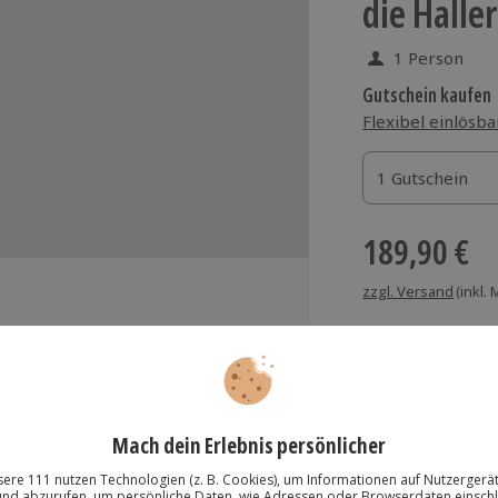
die Halle
1 Person
Gutschein kaufen
Flexibel einlösba
1 Gutschein
1 Gutschein
1 Gutschein
189,90 €
zzgl. Versand
(inkl.
rbergeralm
Immer das rich
Große Auswahl, voll