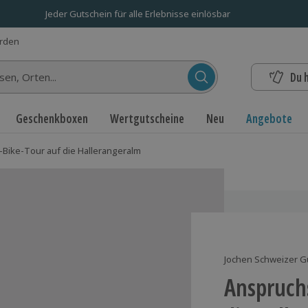
Jeder Gutschein für alle Erlebnisse einlösbar
erden
Du 
n...
Geschenkboxen
Wertgutscheine
Neu
Angebote
-Bike-Tour auf die Hallerangeralm
Jochen Schweizer G
Anspruchs