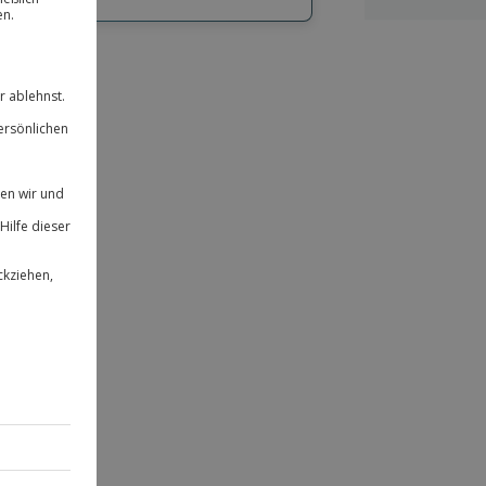
hl
bnisse.
ität
 für alle Erlebnisse einlösbar.
herheit
 & verlängerbar.