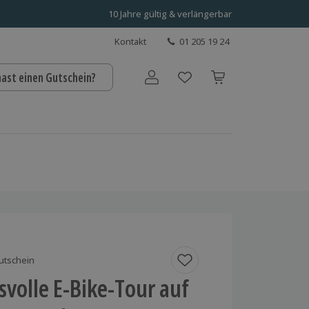
10 Jahre gültig & verlängerbar
Kontakt
01 205 19 24
hast einen Gutschein?
Benutzerkonto
utschein
volle E-Bike-Tour auf