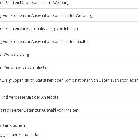
Listenansicht
© OpenStreetMaps
icht
inen verfügbar.
Jochen Schweizer
GmbH
Mühldorfstraße 8
81671
München
eiten, außer an bundesweiten