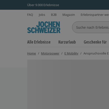
Über 9.000 Erlebnisse
FAQ
Jobs
B2B
Magazin
Erlebnispartner w
Suche nach Erlebnisse
Alle Erlebnisse
Kurzurlaub
Geschenke für
Home
/
Motorpower
/
E Mobility
/
Anspruchsvolle E
Bild 1 von 5