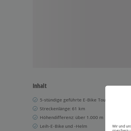
Inhalt
5-stündige geführte E-Bike Tour zur Halle
Streckenlänge: 61 km
Höhendifferenz: über 1.000 m
Leih-E-Bike und -Helm