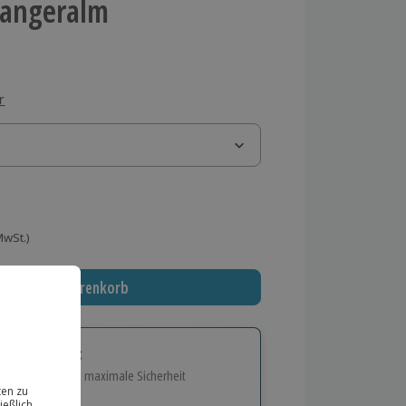
rangeralm
r
 MwSt.)
In den Warenkorb
tige Geschenk:
e Flexibilität und maximale Sicherheit