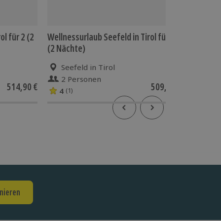
l für 2 (2
Wellnessurlaub Seefeld in Tirol für 2
Schlemm
(2 Nächte)
für 2
Seefeld in Tirol
Seef
2 Personen
2 P
514,90 €
509,90 €
4
4.9
(1)
(7
nieren