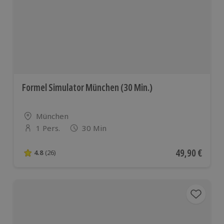
Formel Simulator München (30 Min.)
Standort
München
1 Pers.
30 Min
Anzahl der Teilnehmer
Aktueller Pre
49,90 €
4.8
(26)
4.8 von 5 Sternen basierend auf 26 Bewertungen