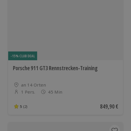
-15% CLUB DEAL
Porsche 911 GT3 Rennstrecken-Training
Standort
an 14 Orten
1 Pers.
45 Min
Anzahl der Teilnehmer
Aktueller Preis
849,90 €
5
(2)
5 von 5 Sternen basierend auf 2 Bewertungen