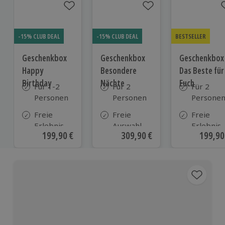
-15% CLUB DEAL
-15% CLUB DEAL
BESTSELLER
Geschenkbox
Geschenkbox
Geschenkbox
Happy
Besondere
Das Beste für
Birthday
Nächte
Euch
Für 1-2
Für 2
Für 2
Personen
Personen
Persone
Freie
Freie
Freie
Erlebnis-
Auswahl
Erlebnis-
Aktueller Preis
199,90 €
Aktueller Preis
309,90 €
Aktuell
199,90
Auswahl
aus ca. 290
Auswahl
an ca.
Unterkünften
an ca. 82
1.700
Orten
Orten