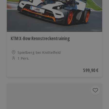
KTM X-Bow Rennstreckentraining
Standort
Spielberg bei Knittelfeld
1 Pers.
Anzahl der Teilnehmer
Aktueller Preis
599,90 €