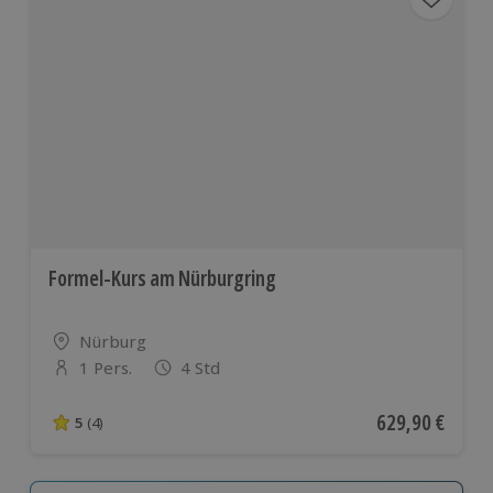
Formel-Kurs am Nürburgring
Standort
Nürburg
1 Pers.
4 Std
Anzahl der Teilnehmer
Aktueller Preis
629,90 €
5
(4)
5 von 5 Sternen basierend auf 4 Bewertungen