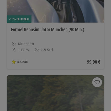
-15% CLUB DEAL
Formel Rennsimulator München (90 Min.)
Standort
München
1 Pers.
1,5 Std
Anzahl der Teilnehmer
Aktueller Pre
99,90 €
4.8
(58)
4.8 von 5 Sternen basierend auf 58 Bewertungen