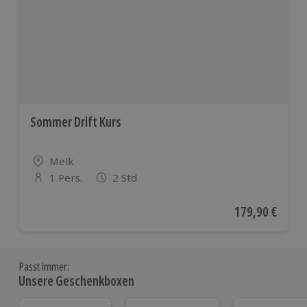
Sommer Drift Kurs
Standort
Melk
1 Pers.
2 Std
Anzahl der Teilnehmer
Aktueller Preis
179,90 €
Passt immer:
Unsere Geschenkboxen