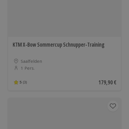
KTM X-Bow Sommercup Schnupper-Training
Standort
Saalfelden
1 Pers.
Anzahl der Teilnehmer
Aktueller Preis
179,90 €
5
(3)
5 von 5 Sternen basierend auf 3 Bewertungen