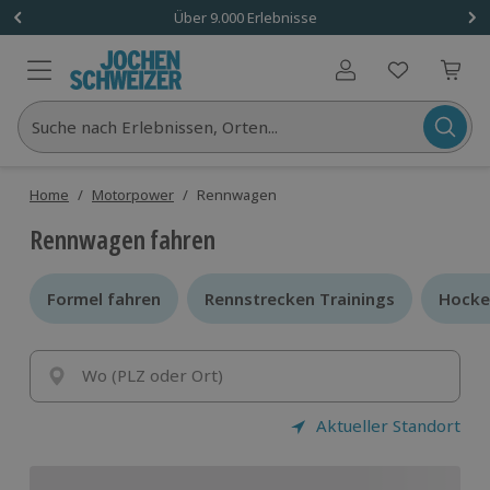
Über 9.000 Erlebnisse
Benutzerkonto
Suche nach Erlebnissen, Orten...
Home
/
Motorpower
/
Rennwagen
Rennwagen fahren
Formel fahren
Formel fahren
Rennstrecken Trainings
Rennstrecken Trainings
Hocke
Hocke
Wo (PLZ oder Ort)
Aktueller Standort