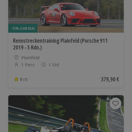
-15% CLUB DEAL
Rennstreckentraining Plainfeld (Porsche 911
2019 - 5 Rdn.)
Standort
Plainfeld
1 Pers.
1 Std
Anzahl der Teilnehmer
Aktueller Preis
379,90 €
5
(1)
5 von 5 Sternen basierend auf 1 Bewertungen