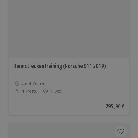
Rennstreckentraining (Porsche 911 2019)
Standort
an 4 Orten
1 Pers.
1 Std
Anzahl der Teilnehmer
Aktueller Preis
295,90 €