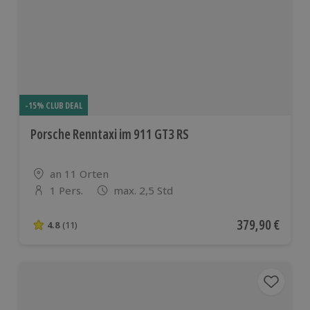
-15% CLUB DEAL
Porsche Renntaxi im 911 GT3 RS
Standort
an 11 Orten
1 Pers.
max. 2,5 Std
Anzahl der Teilnehmer
Aktueller Preis
379,90 €
4.8
(11)
4.8 von 5 Sternen basierend auf 11 Bewertungen