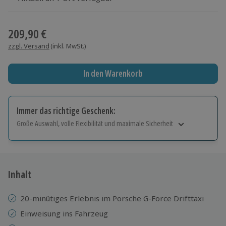
Wähle im nächsten Schritt einen Termin aus
209,90 €
zzgl. Versand
(inkl. MwSt.)
In den Warenkorb
Immer das richtige Geschenk:
Große Auswahl, volle Flexibilität und maximale Sicherheit
Große Auswahl
Über 9.000 Erlebnisse.
Volle Flexibilität
Jeder Gutschein für alle Erlebnisse einlösbar.
Inhalt
Maximale Sicherheit
10 Jahre gültig & verlängerbar.
20-minütiges Erlebnis im Porsche G-Force Drifttaxi
Einweisung ins Fahrzeug