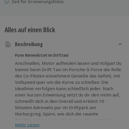
Zeit für Erinnerungsfotos
Alles auf einen Blick
Beschreibung
Purer Nervenkitzel im Drifttaxi
Anschnallen, Motor aufheulen lassen und Vollgas! Du
kannst beim Drift Taxi im Porsche G-Force die Rolle
des Co-Piloten einnehmen! Genieße das Gefühl, mit
Vollspeed quer um die Kurve zu schießen. Die
Ideallinie verfolgen kann schließlich jeder. Nach
einer kurzen Einweisung setzt du dir den Helm auf,
schmeißt dich in den Overall und erlebst 10
Minuten Adrenalin pur im Driftpark am
Nürburgring. Spüre, wie dich die rasante
Beschleunigung in den Sitz katapultiert und der
Mehr Lesen
Asphalt unter dir zum Qualmen gebracht wird. Lass