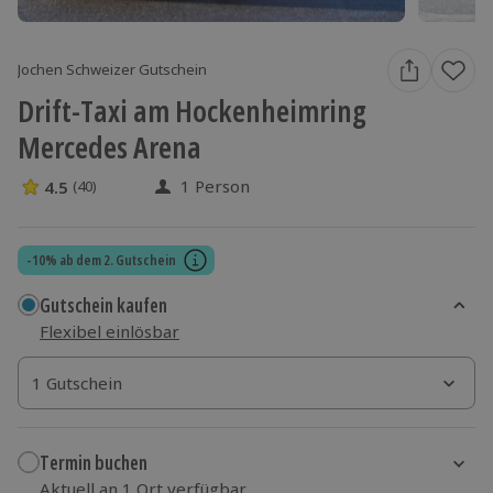
Jochen Schweizer Gutschein
Drift-Taxi am Hockenheimring
Mercedes Arena
1 Person
4.5
(40)
4.5 Sterne von 5 aus 40 Bewertungen
-10% ab dem 2. Gutschein
Gutschein kaufen
Flexibel einlösbar
1 Gutschein
1 Gutschein
1 Gutschein
Termin buchen
Aktuell an 1 Ort verfügbar