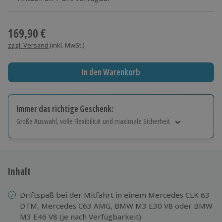
Wähle im nächsten Schritt einen Termin aus
169,90 €
zzgl. Versand
(inkl. MwSt.)
In den Warenkorb
Immer das richtige Geschenk:
Große Auswahl, volle Flexibilität und maximale Sicherheit
Große Auswahl
Über 9.000 Erlebnisse.
Volle Flexibilität
Jeder Gutschein für alle Erlebnisse einlösbar.
Inhalt
Maximale Sicherheit
10 Jahre gültig & verlängerbar.
Driftspaß bei der Mitfahrt in einem Mercedes CLK 63
DTM, Mercedes C63 AMG, BMW M3 E30 V8 oder BMW
M3 E46 V8 (je nach Verfügbarkeit)