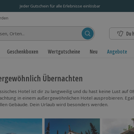
Jeder Gutschein für alle Erlebnisse einlösbar
erden
Du 
n...
Geschenkboxen
Wertgutscheine
Neu
Angebote
ergewöhnlich Übernachten
assisches Hotel ist dir zu langweilig und du hast keine Lust au
chtung in einem außergewöhnlichen Hotel ausprobieren. Egal
llen Gebäude. Dein Urlaub wird besonders werden.