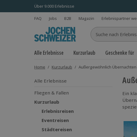
Über 9.000 Erlebnisse
FAQ
Jobs
B2B
Magazin
Erlebnispartner w
Suche nach Erlebnisse
Alle Erlebnisse
Kurzurlaub
Geschenke für
Home
/
Kurzurlaub
/
Außergewöhnlich Übernachten
Auß
Alle Erlebnisse
Fliegen & Fallen
Ein kl
Überna
Kurzurlaub
spezie
Erlebnisreisen
Eventreisen
Städtereisen