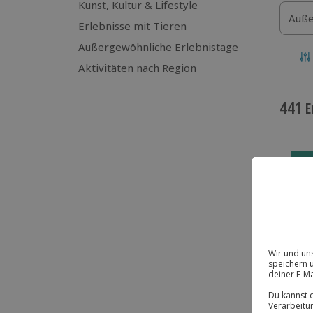
Kunst, Kultur & Lifestyle
Auße
Erlebnisse mit Tieren
Außergewöhnliche Erlebnistage
Aktivitäten nach Region
441
E
-1