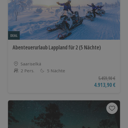
DEAL
Abenteuerurlaub Lappland für 2 (5 Nächte)
Standort
Saariselkä
2 Pers.
5 Nächte
Anzahl der Teilnehmer
Ursprünglicher Pr
5.459,90 €
Aktueller Preis
4.913,90 €