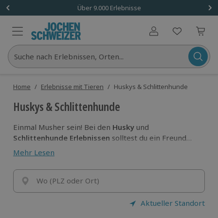
Über 9.000 Erlebnisse
Benutzerkonto
Suche nach Erlebnissen, Orten...
Home
/
Erlebnisse mit Tieren
/
Huskys & Schlittenhunde
Huskys & Schlittenhunde
Einmal Musher sein! Bei den
Husky
und
Schlittenhunde Erlebnissen
solltest du ein Freund
von Geschwindigkeit sein, denn deine flauschigen
Mehr Lesen
Sparringspartner werden dich ziemlich rasant von A
nach B bringen.
Wo (PLZ oder Ort)
Aktueller Standort