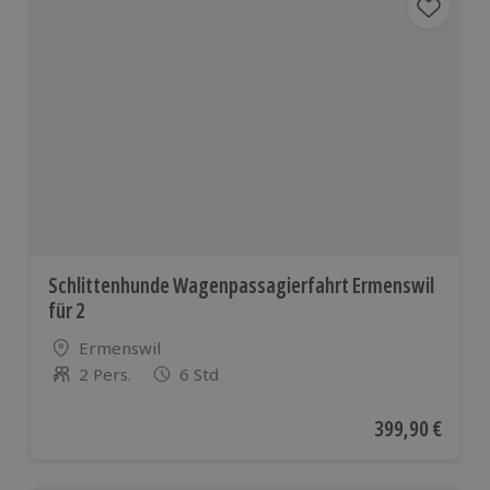
Schlittenhunde Wagenpassagierfahrt Ermenswil
für 2
Standort
Ermenswil
2 Pers.
6 Std
Anzahl der Teilnehmer
Aktueller Preis
399,90 €