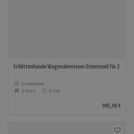
Schlittenhunde Wagenabenteuer Ermenswil für 2
Standort
Ermenswil
2 Pers.
6 Std
Anzahl der Teilnehmer
Aktueller Preis
995,90 €