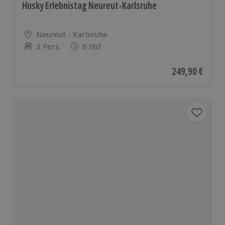
Husky Erlebnistag Neureut-Karlsruhe
Standort
Neureut - Karlsruhe
2 Pers.
6 Std
Anzahl der Teilnehmer
Aktueller Preis
249,90 €