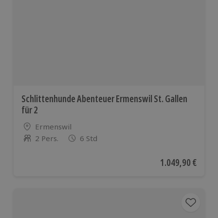
Schlittenhunde Abenteuer Ermenswil St. Gallen
für 2
Standort
Ermenswil
2 Pers.
6 Std
Anzahl der Teilnehmer
Aktueller Preis
1.049,90 €