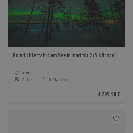
Polarlichterfahrt am See in Inari für 2 (5 Nächte)
Standort
Inari
2 Pers.
5 Nächte
Anzahl der Teilnehmer
Aktueller Preis
4.799,90 €