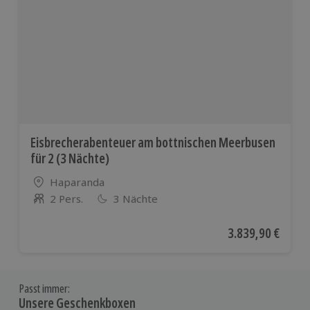
Eisbrecherabenteuer am bottnischen Meerbusen
für 2 (3 Nächte)
Standort
Haparanda
2 Pers.
3 Nächte
Anzahl der Teilnehmer
Aktueller Preis
3.839,90 €
Passt immer:
Unsere Geschenkboxen