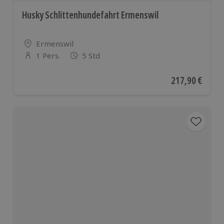
Husky Schlittenhundefahrt Ermenswil
Standort
Ermenswil
1 Pers.
5 Std
Anzahl der Teilnehmer
Aktueller Preis
217,90 €