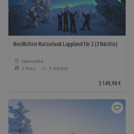
Nordlichter Kurzurlaub Lappland für 2 (3 Nächte)
Standort
Saariselkä
2 Pers.
3 Nächte
Anzahl der Teilnehmer
Aktueller Preis
3.149,90 €