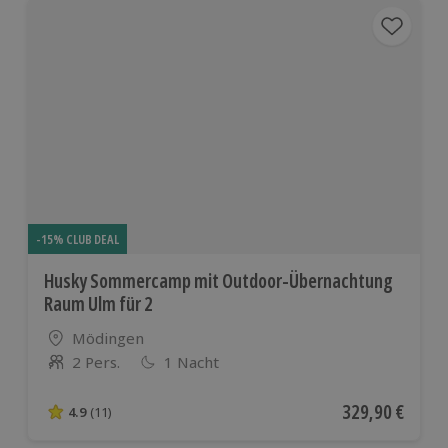
-15% CLUB DEAL
Husky Sommercamp mit Outdoor-Übernachtung
Raum Ulm für 2
Standort
Mödingen
2 Pers.
1 Nacht
Anzahl der Teilnehmer
Aktueller Preis
329,90 €
4.9
(11)
4.9 von 5 Sternen basierend auf 11 Bewertungen