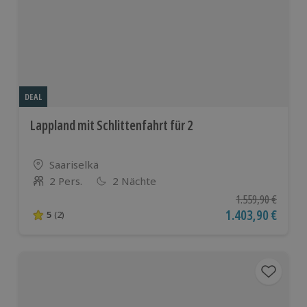
DEAL
Lappland mit Schlittenfahrt für 2
Standort
Saariselkä
2 Pers.
2 Nächte
Anzahl der Teilnehmer
Ursprünglicher Pr
1.559,90 €
Aktueller Preis
1.403,90 €
5
(2)
5 von 5 Sternen basierend auf 2 Bewertungen