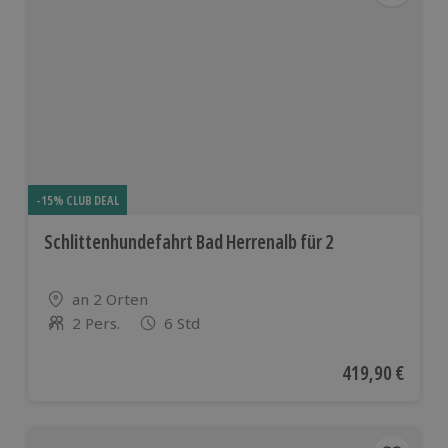
-15% CLUB DEAL
Schlittenhundefahrt Bad Herrenalb für 2
Standort
an 2 Orten
2 Pers.
6 Std
Anzahl der Teilnehmer
Aktueller Preis
419,90 €