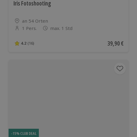
Iris Fotoshooting
Standort
an 54 Orten
1 Pers.
max. 1 Std
Anzahl der Teilnehmer
Aktueller Pre
39,90 €
4.2
(16)
4.2 von 5 Sternen basierend auf 16 Bewertungen
-15% CLUB DEAL