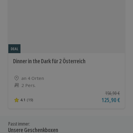
DEAL
Dinner in the Dark für 2 Österreich
Standort
an 4 Orten
2 Pers.
Anzahl der Teilnehmer
Ursprünglicher P
156,90 €
Aktueller Preis
125,90 €
4.1
(19)
4.1 von 5 Sternen basierend auf 19 Bewertungen
Passt immer:
Unsere Geschenkboxen