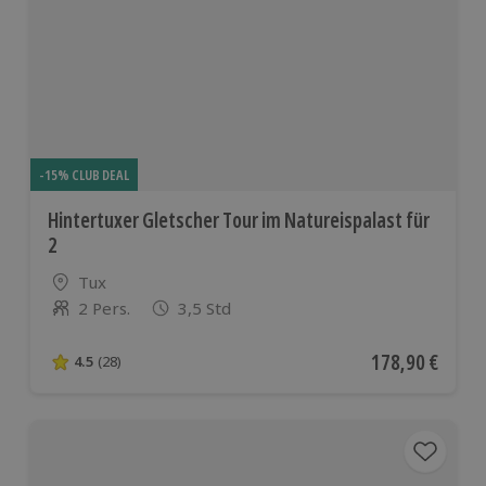
-15% CLUB DEAL
Hintertuxer Gletscher Tour im Natureispalast für
2
Standort
Tux
2 Pers.
3,5 Std
Anzahl der Teilnehmer
Aktueller Preis
178,90 €
4.5
(28)
4.5 von 5 Sternen basierend auf 28 Bewertungen