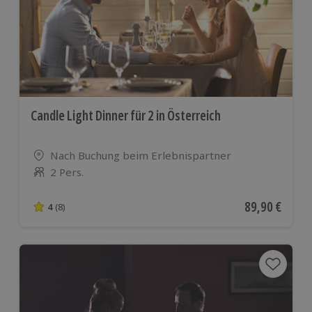
Candle Light Dinner für 2 in Österreich
Standort
Nach Buchung beim Erlebnispartner
2 Pers.
Anzahl der Teilnehmer
Aktueller Pre
89,90 €
4
(8)
4 von 5 Sternen basierend auf 8 Bewertungen