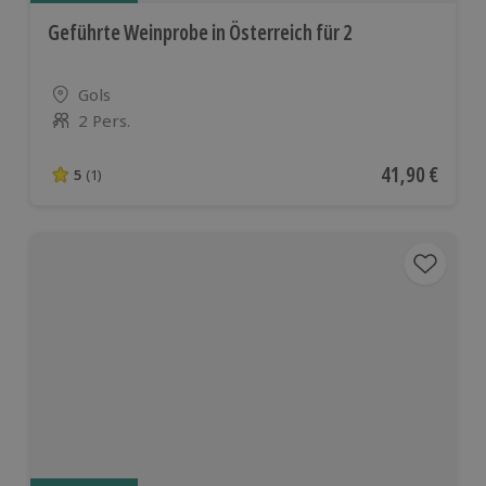
Geführte Weinprobe in Österreich für 2
Standort
Gols
2 Pers.
Anzahl der Teilnehmer
Aktueller Pre
41,90 €
5
(1)
5 von 5 Sternen basierend auf 1 Bewertungen