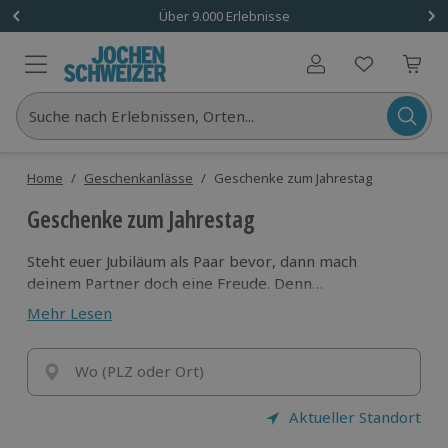
Über 9.000 Erlebnisse
Benutzerkonto
Suche nach Erlebnissen, Orten...
Home
/
Geschenkanlässe
/
Geschenke zum Jahrestag
Geschenke zum Jahrestag
Steht euer Jubiläum als Paar bevor, dann mach
deinem Partner doch eine Freude. Denn
Überraschungen kommen von Herzen und bleiben in
Mehr Lesen
Erinnerung.
Außergewöhnliche Geschenke zum
Jahrestag
findest du im Onlineshop von Jochen
Schweizer. Stöbere durch das Angebot und lass dich
Wo (PLZ oder Ort)
inspirieren!
Aktueller Standort