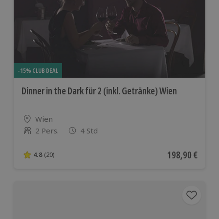
-15% CLUB DEAL
Dinner in the Dark für 2 (inkl. Getränke) Wien
Standort
Wien
2 Pers.
4 Std
Anzahl der Teilnehmer
Aktueller Preis
198,90 €
4.8
(20)
4.8 von 5 Sternen basierend auf 20 Bewertungen