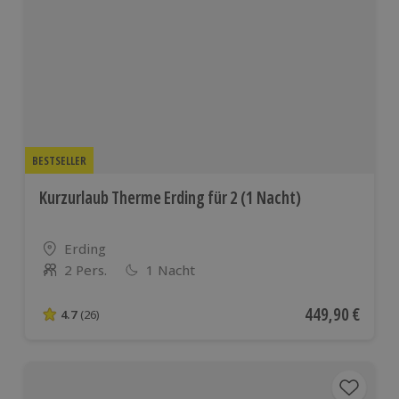
BESTSELLER
Kurzurlaub Therme Erding für 2 (1 Nacht)
Standort
Erding
2 Pers.
1 Nacht
Anzahl der Teilnehmer
Aktueller Preis
449,90 €
4.7
(26)
4.7 von 5 Sternen basierend auf 26 Bewertungen