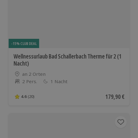
-15% CLUB DEAL
Wellnessurlaub Bad Schallerbach Therme für 2 (1
Nacht)
Standort
an 2 Orten
2 Pers.
1 Nacht
Anzahl der Teilnehmer
Aktueller Preis
179,90 €
4.6
(20)
4.6 von 5 Sternen basierend auf 20 Bewertungen