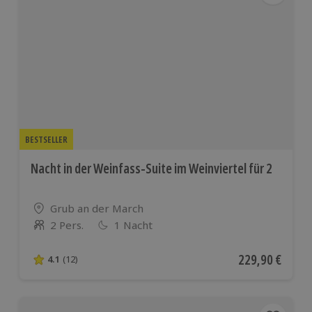
BESTSELLER
Nacht in der Weinfass-Suite im Weinviertel für 2
Standort
Grub an der March
2 Pers.
1 Nacht
Anzahl der Teilnehmer
Aktueller Preis
229,90 €
4.1
(12)
4.1 von 5 Sternen basierend auf 12 Bewertungen