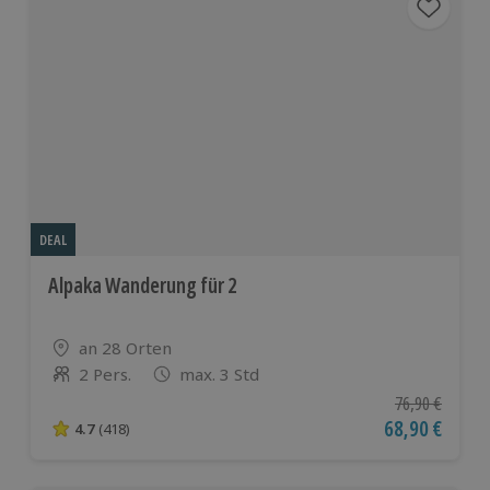
DEAL
Alpaka Wanderung für 2
Standort
an 28 Orten
2 Pers.
max. 3 Std
Anzahl der Teilnehmer
Ursprünglicher
76,90 €
Aktueller Pre
68,90 €
4.7
(418)
4.7 von 5 Sternen basierend auf 418 Bewertungen