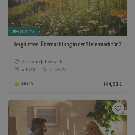
-15% CLUB DEAL
Berghütten-Übernachtung in der Steiermark für 2
Standort
Admont/Johnsbach
2 Pers.
1 Nacht
Anzahl der Teilnehmer
Aktueller Preis
144,90 €
4.6
(16)
4.6 von 5 Sternen basierend auf 16 Bewertungen