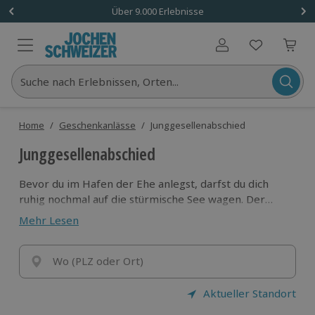
Über 9.000 Erlebnisse
Benutzerkonto
Suche nach Erlebnissen, Orten...
Home
/
Geschenkanlässe
/
Junggesellenabschied
Junggesellenabschied
Bevor du im Hafen der Ehe anlegst, darfst du dich
ruhig nochmal auf die stürmische See wagen. Der
Junggesellenabschied, kurz JGA, ist ein beliebter
Mehr Lesen
uralter Brauch, der in vielen Kulturen zelebriert wird.
Wenn auch du mit deinen Freunden vor deiner
Hochzeit nochmal „einen drauf machen“ willst, findest
Wo (PLZ oder Ort)
du bei Jochen Schweizer viele originelle Ideen für
deinen Junggesellenabschied. Von Outdoor-Action bis
Aktueller Standort
zum „Klassiker“ Table-Dance – hier buchst du dein