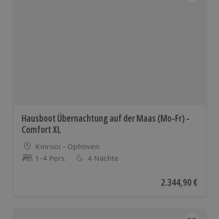
Hausboot Übernachtung auf der Maas (Mo-Fr) -
Comfort XL
Standort
Kinrooi - Ophoven
1-4 Pers.
4 Nächte
Anzahl der Teilnehmer
Aktueller Preis
2.344,90 €