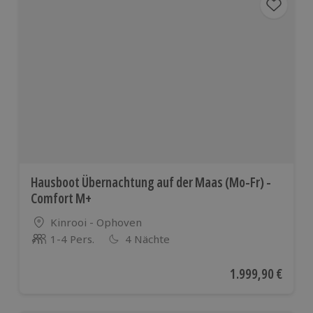
Hausboot Übernachtung auf der Maas (Mo-Fr) -
Comfort M+
Standort
Kinrooi - Ophoven
1-4 Pers.
4 Nächte
Anzahl der Teilnehmer
Aktueller Preis
1.999,90 €