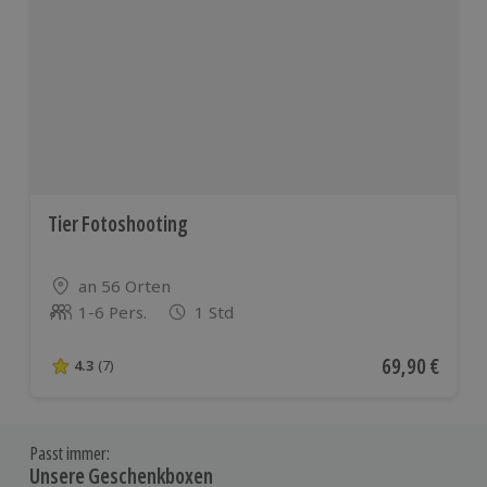
Tier Fotoshooting
Standort
an 56 Orten
1-6 Pers.
1 Std
Anzahl der Teilnehmer
Aktueller Pre
69,90 €
4.3
(7)
4.3 von 5 Sternen basierend auf 7 Bewertungen
Passt immer:
Unsere Geschenkboxen