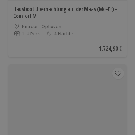
Hausboot Übernachtung auf der Maas (Mo-Fr) -
Comfort M
Standort
Kinrooi - Ophoven
1-4 Pers.
4 Nächte
Anzahl der Teilnehmer
Aktueller Preis
1.724,90 €