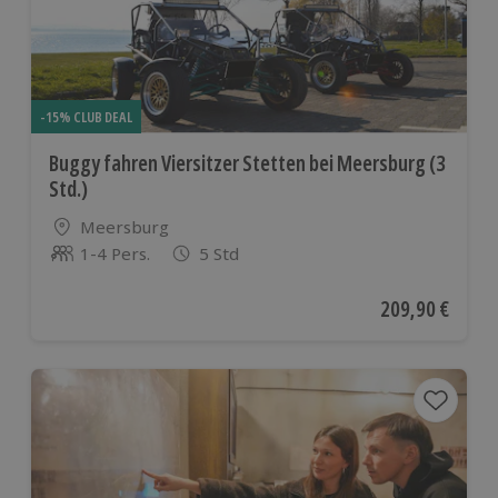
-15% CLUB DEAL
Buggy fahren Viersitzer Stetten bei Meersburg (3
Std.)
Standort
Meersburg
1-4 Pers.
5 Std
Anzahl der Teilnehmer
Aktueller Preis
209,90 €