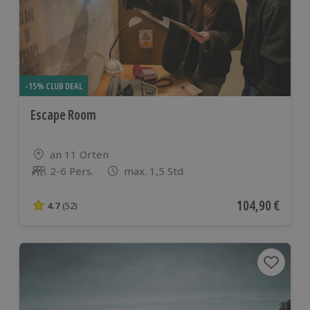
-15% CLUB DEAL
Escape Room
Standort
an 11 Orten
2-6 Pers.
max. 1,5 Std
Anzahl der Teilnehmer
Aktueller Preis
104,90 €
4.7
(52)
4.7 von 5 Sternen basierend auf 52 Bewertungen