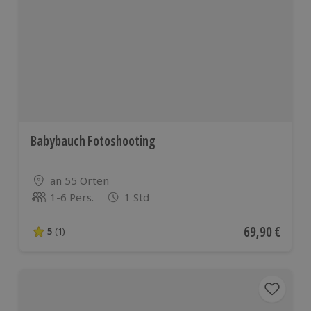
Babybauch Fotoshooting
Standort
an 55 Orten
1-6 Pers.
1 Std
Anzahl der Teilnehmer
Aktueller Pre
69,90 €
5
(1)
5 von 5 Sternen basierend auf 1 Bewertungen