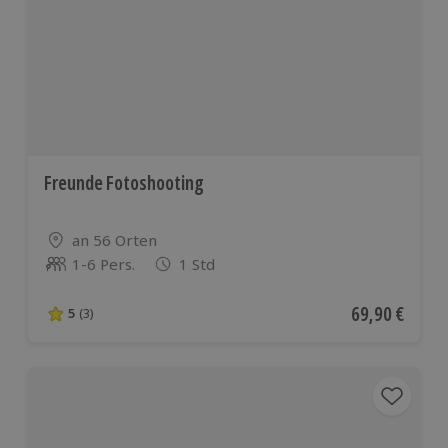
Freunde Fotoshooting
Standort
an 56 Orten
1-6 Pers.
1 Std
Anzahl der Teilnehmer
Aktueller Pre
69,90 €
5
(3)
5 von 5 Sternen basierend auf 3 Bewertungen