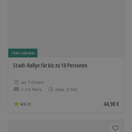
-15% CLUB DEAL
Stadt-Rallye für bis zu 10 Personen
Standort
an 7 Orten
1-10 Pers.
max. 5 Std
Anzahl der Teilnehmer
Aktueller Pre
44,90 €
4.5
(2)
4.5 von 5 Sternen basierend auf 2 Bewertungen