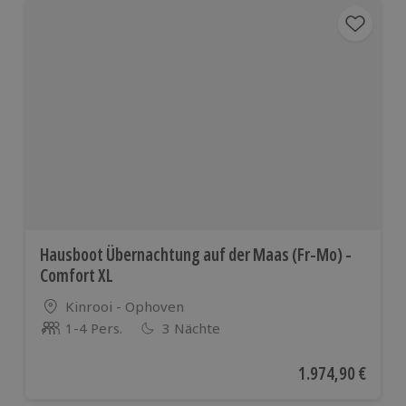
Hausboot Übernachtung auf der Maas (Fr-Mo) -
Comfort XL
Standort
Kinrooi - Ophoven
1-4 Pers.
3 Nächte
Anzahl der Teilnehmer
Aktueller Preis
1.974,90 €