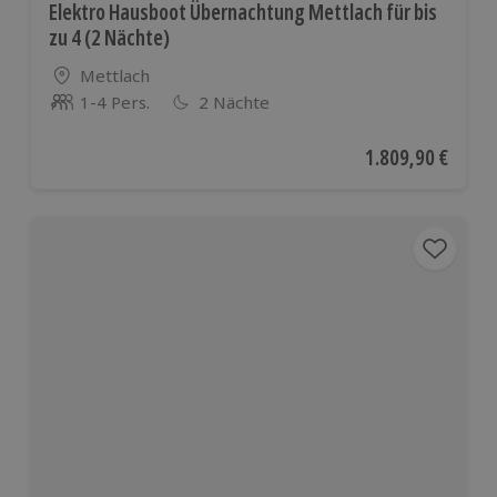
Elektro Hausboot Übernachtung Mettlach für bis
zu 4 (2 Nächte)
Standort
Mettlach
1-4 Pers.
2 Nächte
Anzahl der Teilnehmer
Aktueller Preis
1.809,90 €