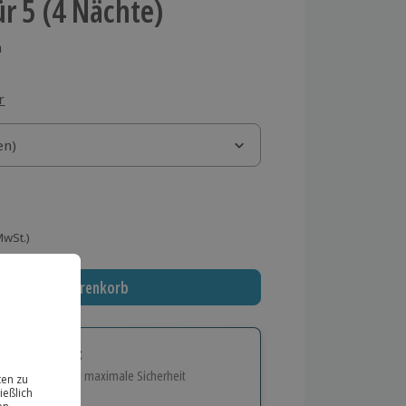
ür 5 (4 Nächte)
n
r
)
en)
en)
 MwSt.)
In den Warenkorb
tige Geschenk:
e Flexibilität und maximale Sicherheit