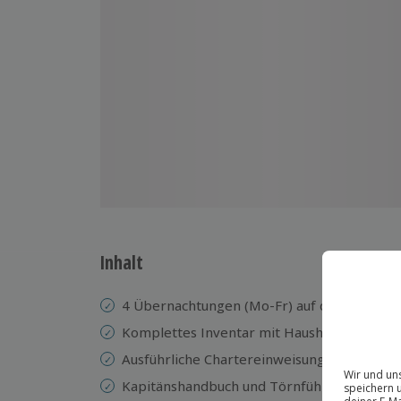
Inhalt
4 Übernachtungen (Mo-Fr) auf dem Hausbo
Komplettes Inventar mit Haushalts- und B
Ausführliche Chartereinweisung (ca. 3 Std.
Kapitänshandbuch und Törnführer