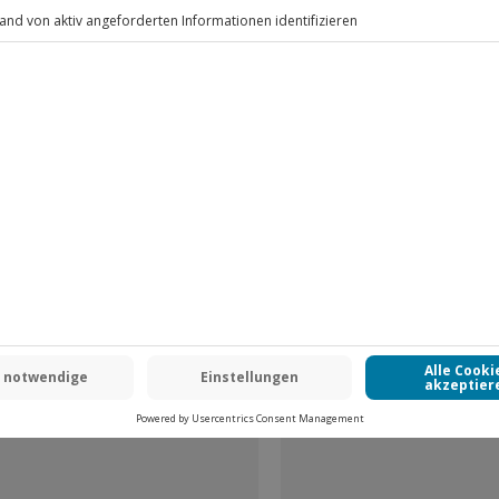
.
 inbegriffen
ar oder mit Kreditkarte zu
Fr: 9-17 Uhr
zahlt werden - bei der vetus 900:
www.b2b.jochen-schweizer.de/
 CLUB DEAL