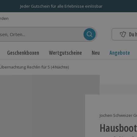
Jeder Gutschein für alle Erlebnisse einlösbar
erden
Du 
n...
Geschenkboxen
Wertgutscheine
Neu
Angebote
bernachtung Rechlin für 5 (4 Nächte)
Jochen Schweizer G
Hausboot