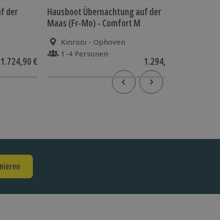
f der
Hausboot Übernachtung auf der
Hausboo
Maas (Fr-Mo) - Comfort M
5 (4 Näc
Kinrooi - Ophoven
1-4 Personen
1-5 
1.724,90 €
1.294,90 €
nieren