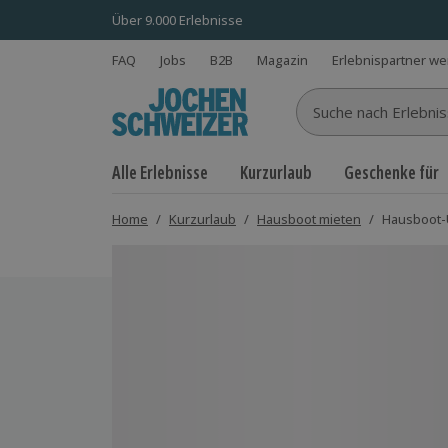
Über 9.000 Erlebnisse
FAQ
Jobs
B2B
Magazin
Erlebnispartner w
Suche nach Erlebnisse
Alle Erlebnisse
Kurzurlaub
Geschenke für
Home
/
Kurzurlaub
/
Hausboot mieten
/
Hausboot-Ü
Bild 1 von 4