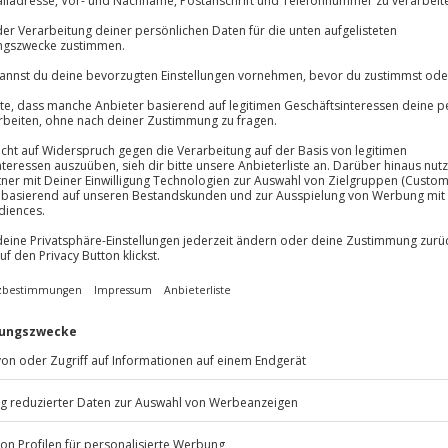
oblemen
Große Auswa
Über 9.000 Erle
Volle Flexibil
Jeder Gutschein
Maximale Sic
10 Jahre gültig
eizer.