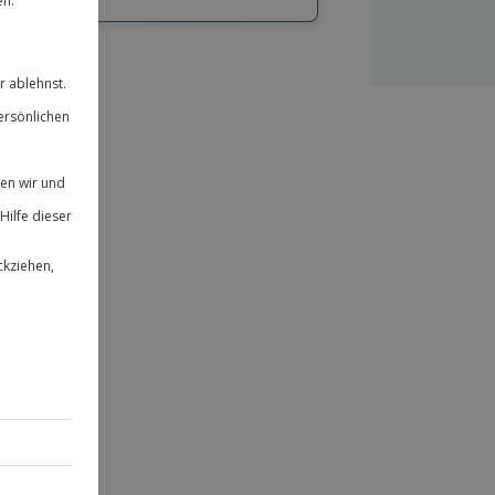
hl
bnisse.
ität
 für alle Erlebnisse einlösbar.
herheit
 & verlängerbar.