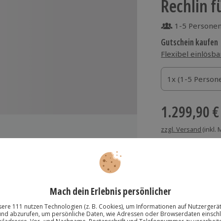
Rechlin f
1-5 Persone
Gutschein kaufen
Flexibel einlösba
1x (1-5 Personen
1x (1-5 Person
1x (1-5 Person
1.299,90 €
zzgl. Versand
(inkl.
ot Vetus 900
ootszubehör
Immer das rich
) am Übergabetag
Große Auswahl, voll