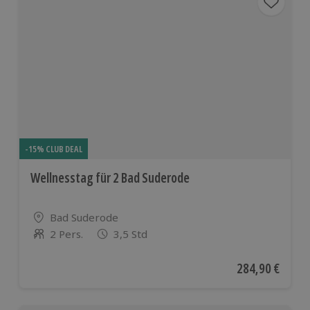
-15% CLUB DEAL
Wellnesstag für 2 Bad Suderode
Standort
Bad Suderode
2 Pers.
3,5 Std
Anzahl der Teilnehmer
Aktueller Preis
284,90 €