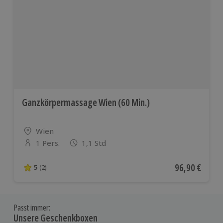
Ganzkörpermassage Wien (60 Min.)
Standort
Wien
1 Pers.
1,1 Std
Anzahl der Teilnehmer
Aktueller Pre
96,90 €
5
(2)
5 von 5 Sternen basierend auf 2 Bewertungen
Passt immer:
Unsere Geschenkboxen