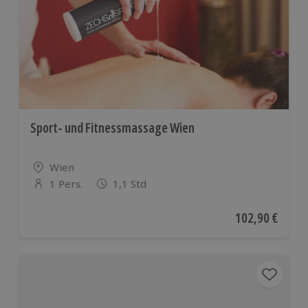
Sport- und Fitnessmassage Wien
Standort
Wien
1 Pers.
1,1 Std
Anzahl der Teilnehmer
Aktueller Preis
102,90 €