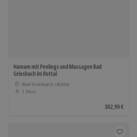
Hamam mit Peelings und Massagen Bad
Griesbach im Rottal
Standort
Bad Griesbach i.Rottal
1 Pers.
Anzahl der Teilnehmer
Aktueller Preis
302,90 €