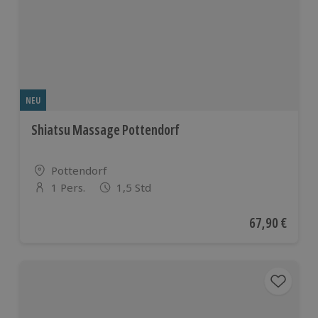
NEU
Shiatsu Massage Pottendorf
Standort
Pottendorf
1 Pers.
1,5 Std
Anzahl der Teilnehmer
Aktueller Pre
67,90 €