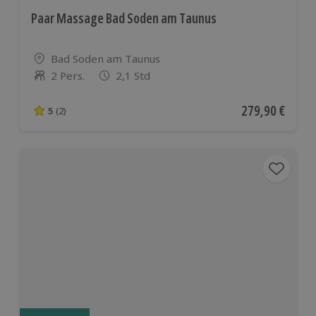
Paar Massage Bad Soden am Taunus
Standort
Bad Soden am Taunus
2 Pers.
2,1 Std
Anzahl der Teilnehmer
Aktueller Preis
279,90 €
5
(2)
5 von 5 Sternen basierend auf 2 Bewertungen