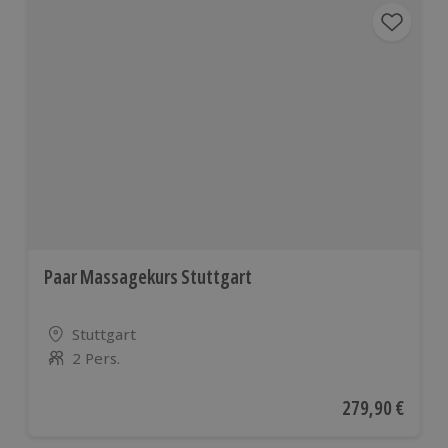
Paar Massagekurs Stuttgart
Standort
Stuttgart
2 Pers.
Anzahl der Teilnehmer
Aktueller Preis
279,90 €