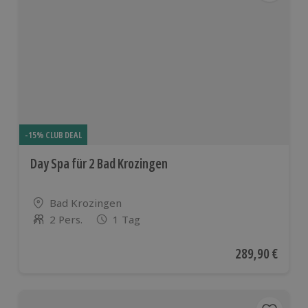
-15% CLUB DEAL
Day Spa für 2 Bad Krozingen
Standort
Bad Krozingen
2 Pers.
1 Tag
Anzahl der Teilnehmer
Aktueller Preis
289,90 €