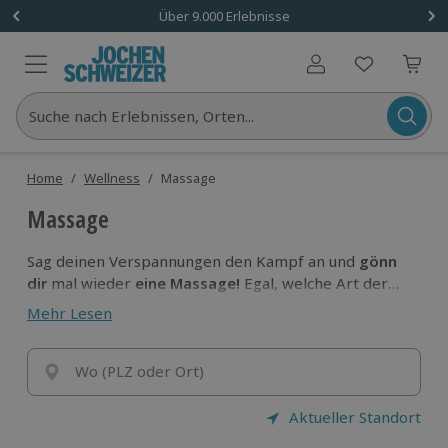
Über 9.000 Erlebnisse
Benutzerkonto
Suche nach Erlebnissen, Orten...
Home
/
Wellness
/
Massage
Massage
Sag deinen Verspannungen den Kampf an und
gönn
dir
mal wieder
eine Massage!
Egal, welche Art der
Massage es für dich sein darf, hier findest du, wonach
Mehr Lesen
du suchst:
Pure Entspannung
und das Gefühl
deinem
Körper etwas Gutes zu tun.
Wo (PLZ oder Ort)
Aktueller Standort