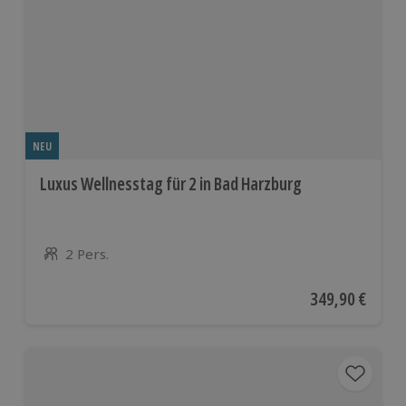
NEU
Luxus Wellnesstag für 2 in Bad Harzburg
2 Pers.
Anzahl der Teilnehmer
Aktueller Preis
349,90 €