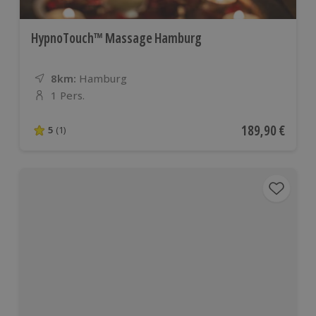
HypnoTouch™ Massage Hamburg
8km:
Entfernung
Standort
Hamburg
1 Pers.
Anzahl der Teilnehmer
Aktueller Preis
189,90 €
5
(1)
5 von 5 Sternen basierend auf 1 Bewertungen