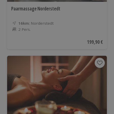
Paarmassage Norderstedt
16km:
Entfernung
Standort
Norderstedt
2 Pers.
Anzahl der Teilnehmer
Aktueller Preis
199,90 €