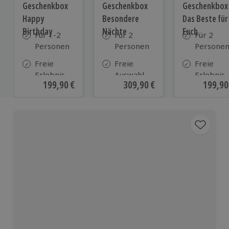
Geschenkbox
Geschenkbox
Geschenkbox
Happy
Besondere
Das Beste für
Birthday
Nächte
Euch
Für 1-2
Für 2
Für 2
Personen
Personen
Persone
Freie
Freie
Freie
Erlebnis-
Auswahl
Erlebnis-
Aktueller Preis
199,90 €
Aktueller Preis
309,90 €
Aktuell
199,90
Auswahl
aus ca. 290
Auswahl
an ca.
Unterkünften
an ca. 82
1.700
Orten
Orten