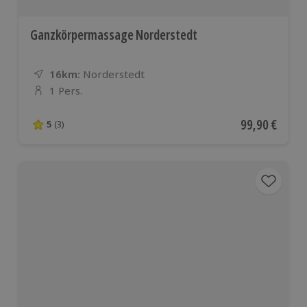
Ganzkörpermassage Norderstedt
16km:
Entfernung
Standort
Norderstedt
1 Pers.
Anzahl der Teilnehmer
Aktueller Pre
99,90 €
5
(3)
5 von 5 Sternen basierend auf 3 Bewertungen