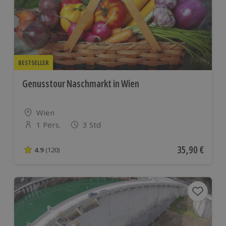
BESTSELLER
Genusstour Naschmarkt in Wien
Standort
Wien
1 Pers.
3 Std
Anzahl der Teilnehmer
Aktueller Pre
35,90 €
4.9
(120)
4.9 von 5 Sternen basierend auf 120 Bewertungen