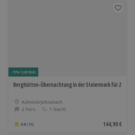
-15% CLUB DEAL
Berghütten-Übernachtung in der Steiermark für 2
Standort
Admont/Johnsbach
2 Pers.
1 Nacht
Anzahl der Teilnehmer
Aktueller Preis
144,90 €
4.6
(16)
4.6 von 5 Sternen basierend auf 16 Bewertungen