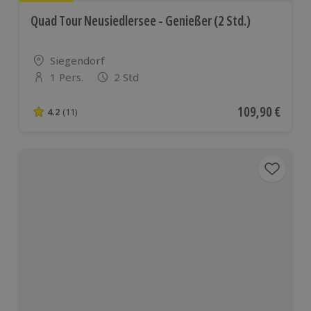
Quad Tour Neusiedlersee - Genießer (2 Std.)
Standort
Siegendorf
1 Pers.
2 Std
Anzahl der Teilnehmer
Aktueller Preis
109,90 €
4.2
(11)
4.2 von 5 Sternen basierend auf 11 Bewertungen