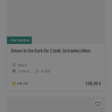
-15% CLUB DEAL
Dinner in the Dark für 2 (inkl. Getränke) Wien
Standort
Wien
2 Pers.
4 Std
Anzahl der Teilnehmer
Aktueller Preis
198,90 €
4.8
(20)
4.8 von 5 Sternen basierend auf 20 Bewertungen