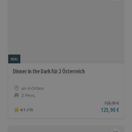
DEAL
Dinner in the Dark für 2 Österreich
Standort
an 4 Orten
2 Pers.
Anzahl der Teilnehmer
Ursprünglicher P
156,90 €
Aktueller Preis
125,90 €
4.1
(19)
4.1 von 5 Sternen basierend auf 19 Bewertungen