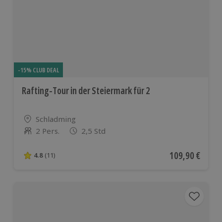
-15% CLUB DEAL
Rafting-Tour in der Steiermark für 2
Standort
Schladming
2 Pers.
2,5 Std
Anzahl der Teilnehmer
Aktueller Preis
109,90 €
4.8
(11)
4.8 von 5 Sternen basierend auf 11 Bewertungen