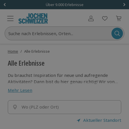
Über 9.000 Erlebnisse
Benutzerkonto
Suche nach Erlebnissen, Orten...
Home
/
Alle Erlebnisse
Alle Erlebnisse
Du brauchst Inspiration für neue und aufregende
Aktivitäten? Dann bist du hier genau richtig! Wir von
Jochen Schweizer sind der Ansprechpartner Nummer
Mehr Lesen
1, wenn es um Aktivitäten und Erlebnisse geht! Es
gibt eine riesengroße Auswahl.
Erlebe, was in dir
steckt!
Wo (PLZ oder Ort)
Aktueller Standort