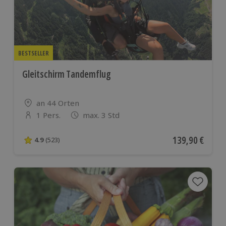
BESTSELLER
Gleitschirm Tandemflug
Standort
an 44 Orten
1 Pers.
max. 3 Std
Anzahl der Teilnehmer
Aktueller Preis
139,90 €
4.9
(523)
4.9 von 5 Sternen basierend auf 523 Bewertungen