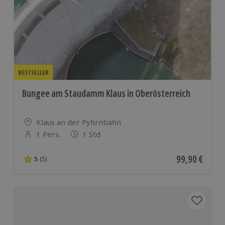
BESTSELLER
Bungee am Staudamm Klaus in Oberösterreich
Standort
Klaus an der Pyhrnbahn
1 Pers.
1 Std
Anzahl der Teilnehmer
Aktueller Pre
99,90 €
5
(5)
5 von 5 Sternen basierend auf 5 Bewertungen