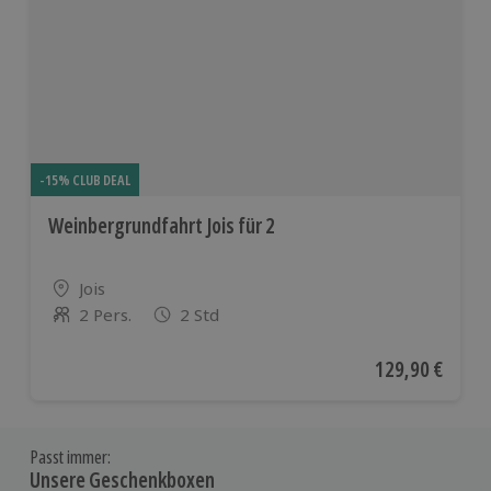
-15% CLUB DEAL
Weinbergrundfahrt Jois für 2
Standort
Jois
2 Pers.
2 Std
Anzahl der Teilnehmer
Aktueller Preis
129,90 €
Passt immer:
Unsere Geschenkboxen