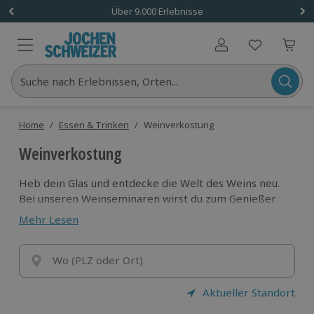
Über 9.000 Erlebnisse
Benutzerkonto
Suche nach Erlebnissen, Orten...
Home
/
Essen & Trinken
/
Weinverkostung
Weinverkostung
Heb dein Glas und entdecke die Welt des Weins neu.
Bei unseren Weinseminaren wirst du zum Genießer
mit geschultem Gaumen und lernst, worauf echte
Mehr Lesen
Winzer achten.
Ein Erlebnis für alle, die Geschmack mit Wissen
verbinden.
Wo (PLZ oder Ort)
Aktueller Standort