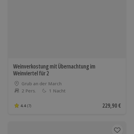
Weinverkostung mit Übernachtung im
Weinviertel für 2
Standort
Grub an der March
2 Pers.
1 Nacht
Anzahl der Teilnehmer
Aktueller Preis
229,90 €
4.4
(7)
4.4 von 5 Sternen basierend auf 7 Bewertungen