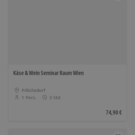
Käse & Wein Seminar Raum Wien
Standort
Pillichsdorf
1 Pers.
3 Std
Anzahl der Teilnehmer
Aktueller Pre
74,90 €