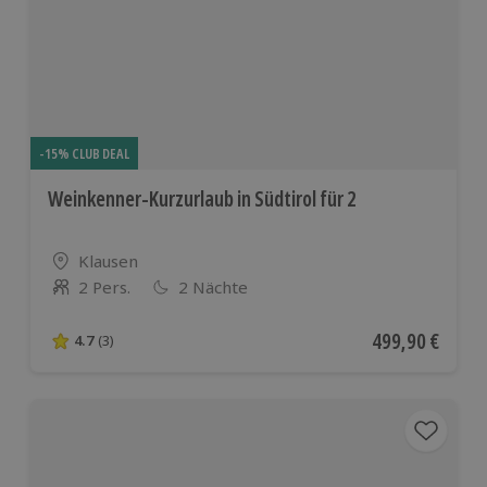
-15% CLUB DEAL
Weinkenner-Kurzurlaub in Südtirol für 2
Standort
Klausen
2 Pers.
2 Nächte
Anzahl der Teilnehmer
Aktueller Preis
499,90 €
4.7
(3)
4.7 von 5 Sternen basierend auf 3 Bewertungen