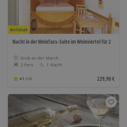
BESTSELLER
Nacht in der Weinfass-Suite im Weinviertel für 2
Standort
Grub an der March
2 Pers.
1 Nacht
Anzahl der Teilnehmer
Aktueller Preis
229,90 €
4.1
(12)
4.1 von 5 Sternen basierend auf 12 Bewertungen