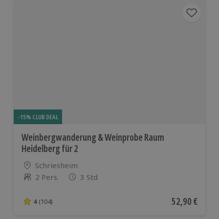
-15% CLUB DEAL
Weinbergwanderung & Weinprobe Raum
Heidelberg für 2
Standort
Schriesheim
2 Pers.
3 Std
Anzahl der Teilnehmer
Aktueller Pre
52,90 €
4
(104)
4 von 5 Sternen basierend auf 104 Bewertungen