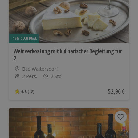
-15% CLUB DEAL
Weinverkostung mit kulinarischer Begleitung für
2
Standort
Bad Waltersdorf
2 Pers.
2 Std
Anzahl der Teilnehmer
Aktueller Pre
52,90 €
4.8
(18)
4.8 von 5 Sternen basierend auf 18 Bewertungen