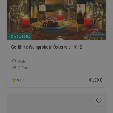
-15% CLUB DEAL
Geführte Weinprobe in Österreich für 2
Standort
Gols
2 Pers.
Anzahl der Teilnehmer
Aktueller Pre
41,90 €
5
(1)
5 von 5 Sternen basierend auf 1 Bewertungen