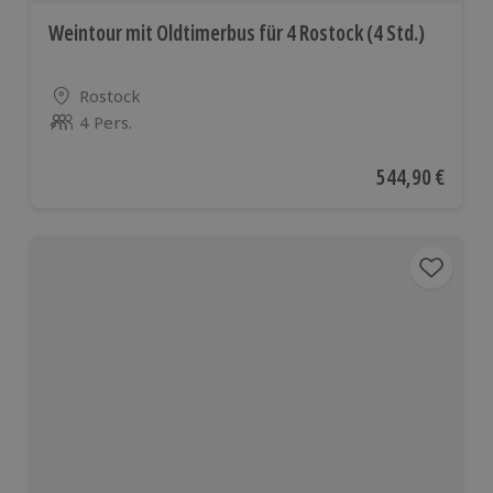
Weintour mit Oldtimerbus für 4 Rostock (4 Std.)
Standort
Rostock
4 Pers.
Anzahl der Teilnehmer
Aktueller Preis
544,90 €