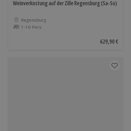
Weinverkostung auf der Zille Regensburg (Sa-So)
Standort
Regensburg
1-10 Pers.
Anzahl der Teilnehmer
Aktueller Preis
629,90 €