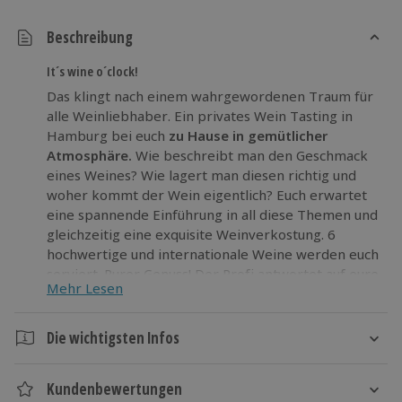
Beschreibung
It´s wine o´clock!
Das klingt nach einem wahrgewordenen Traum für
alle Weinliebhaber. Ein privates Wein Tasting in
Hamburg bei euch
zu Hause in gemütlicher
Atmosphäre.
Wie beschreibt man den Geschmack
eines Weines? Wie lagert man diesen richtig und
woher kommt der Wein eigentlich? Euch erwartet
eine spannende Einführung in all diese Themen und
gleichzeitig eine exquisite Weinverkostung. 6
hochwertige und internationale Weine werden euch
serviert. Purer Genuss! Der Profi antwortet auf eure
Mehr Lesen
individuellen Fragen und es bleibt genügend Zeit,
um eure Meinung untereinander auszutauschen.
Die wichtigsten Infos
Erlebt einen unterhaltsamen Abend
beim
Dauer
exklusiven Wein Tasting in Hamburg. Spaß ist
Kundenbewertungen
Plane rund 2 Stunden ein.