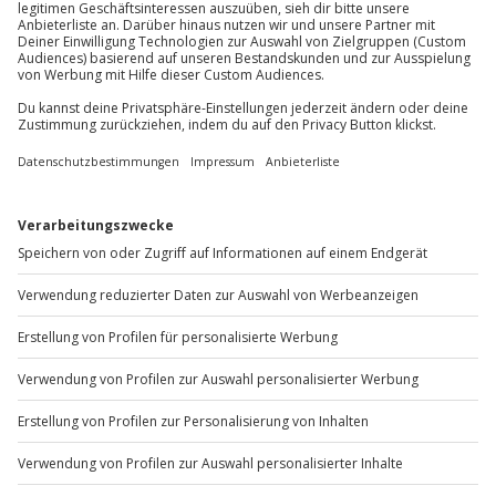
Mo-Fr: 8-20 Uhr | Sa: 10-16 Uhr
Du möchtest als Firma bestellen?
Sichere Dir attraktive Firmenkunden Vorteile.
+49 89 / 60 60 89 700
Mo-Fr: 9-17 Uhr
b2b@jochen-schweizer.de
www.b2b.jochen-schweizer.de/
Artikelnummer
:
46023
Andere Produkte entdecken