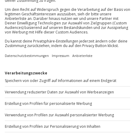
81671
München
Bei diesem Erlebnis sind Zuschauer vor Ort herzlich
Bis zu 20 Teilnehmer je Gruppe
willkommen.
Der Gutschein ist gültig für 1 Person
Du erreichst uns telefonisch zu folgenden Zeiten,
Mit welchem Fahrzeug wird gefahren?
Zuschauer sind vor Ort herzlich willkommen
außer an bundesweiten Feiertagen:
Beim Rallye Training fahren Sie mit dem Subaru
Mo-Fr: 8-20 Uhr | Sa: 10-16 Uhr
Impreza WRX STI 555, der eine Leistung von 335 PS
Kann ich mit gesundheitlichen Einschränkungen
hat.
teilnehmen?
Halten Sie im Zweifelsfall bitte vorab mit einem Arzt
Du möchtest als Firma bestellen?
Rücksprache, ob Sie am Erlebnis teilnehmen können.
Sichere Dir attraktive Firmenkunden Vorteile.
+49 89 / 60 60 89 700
Mo-Fr: 9-17 Uhr
b2b@jochen-schweizer.de
www.b2b.jochen-schweizer.de/
Artikelnummer
:
5103