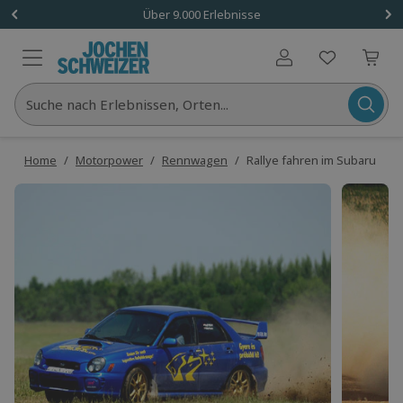
Über 9.000 Erlebnisse
Benutzerkonto
Suche nach Erlebnissen, Orten...
Home
/
Motorpower
/
Rennwagen
/
Rallye fahren im Subaru WRX