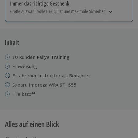
Immer das richtige Geschenk:
Große Auswahl, volle Flexibilität und maximale Sicherheit
Große Auswahl
Über 9.000 Erlebnisse.
Volle Flexibilität
Jeder Gutschein für alle Erlebnisse einlösbar.
Inhalt
Maximale Sicherheit
10 Jahre gültig & verlängerbar.
10 Runden Rallye Training
Einweisung
Erfahrener Instruktor als Beifahrer
Subaru Impreza WRX STI 555
Treibstoff
Alles auf einen Blick