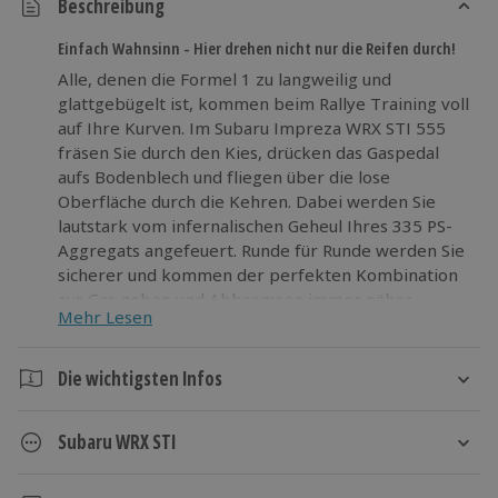
Beschreibung
Einfach Wahnsinn - Hier drehen nicht nur die Reifen durch!
Alle, denen die Formel 1 zu langweilig und
glattgebügelt ist, kommen beim Rallye Training voll
auf Ihre Kurven. Im Subaru Impreza WRX STI 555
fräsen Sie durch den Kies, drücken das Gaspedal
aufs Bodenblech und fliegen über die lose
Oberfläche durch die Kehren. Dabei werden Sie
lautstark vom infernalischen Geheul Ihres 335 PS-
Aggregats angefeuert. Runde für Runde werden Sie
sicherer und kommen der perfekten Kombination
aus Gas geben und Abbremsen immer näher.
Mehr Lesen
Genießen Sie Ihr Adrenalin geschüttelt und nicht
gerührt!
Die wichtigsten Infos
Dauer
Subaru WRX STI
Gesamtdauer rund 30 Minuten
Es werden 10 Runden über die 1,5 km lange
Technische Daten Subaru Impreza WRX STI 555