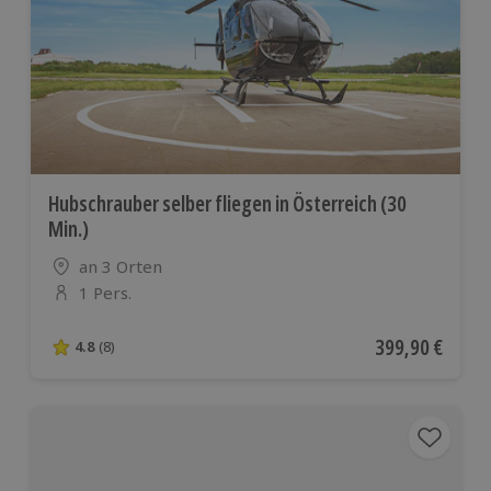
Hubschrauber selber fliegen in Österreich (30
Min.)
Standort
an 3 Orten
1 Pers.
Anzahl der Teilnehmer
Aktueller Preis
399,90 €
4.8
(8)
4.8 von 5 Sternen basierend auf 8 Bewertungen