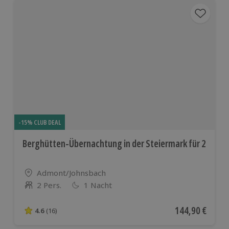
-15% CLUB DEAL
Berghütten-Übernachtung in der Steiermark für 2
Standort
Admont/Johnsbach
2 Pers.
1 Nacht
Anzahl der Teilnehmer
Aktueller Preis
144,90 €
4.6
(16)
4.6 von 5 Sternen basierend auf 16 Bewertungen