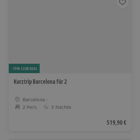
-15% CLUB DEAL
Kurztrip Barcelona für 2
Standort
Barcelona -
2 Pers.
3 Nächte
Anzahl der Teilnehmer
Aktueller Preis
519,90 €