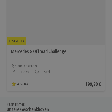
BESTSELLER
Mercedes G Offroad Challenge
Standort
an 3 Orten
1 Pers.
1 Std
Anzahl der Teilnehmer
Aktueller Preis
199,90 €
4.8
(16)
4.8 von 5 Sternen basierend auf 16 Bewertungen
Passt immer:
Unsere Geschenkboxen