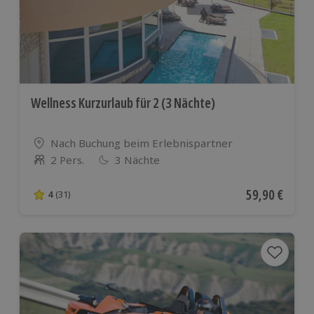
Wellness Kurzurlaub für 2 (3 Nächte)
Standort
Nach Buchung beim Erlebnispartner
2 Pers.
3 Nächte
Anzahl der Teilnehmer
Aktueller Pre
59,90 €
4
(31)
4 von 5 Sternen basierend auf 31 Bewertungen