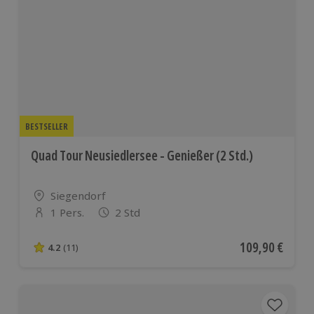
BESTSELLER
Quad Tour Neusiedlersee - Genießer (2 Std.)
Standort
Siegendorf
1 Pers.
2 Std
Anzahl der Teilnehmer
Aktueller Preis
109,90 €
4.2
(11)
4.2 von 5 Sternen basierend auf 11 Bewertungen