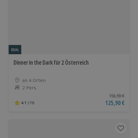
DEAL
Dinner in the Dark für 2 Österreich
Standort
an 4 Orten
2 Pers.
Anzahl der Teilnehmer
Ursprünglicher P
156,90 €
Aktueller Preis
125,90 €
4.1
(19)
4.1 von 5 Sternen basierend auf 19 Bewertungen