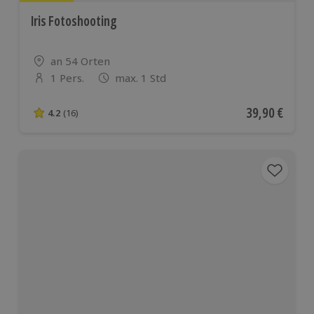
Iris Fotoshooting
Standort
an 54 Orten
1 Pers.
max. 1 Std
Anzahl der Teilnehmer
Aktueller Pre
39,90 €
4.2
(16)
4.2 von 5 Sternen basierend auf 16 Bewertungen