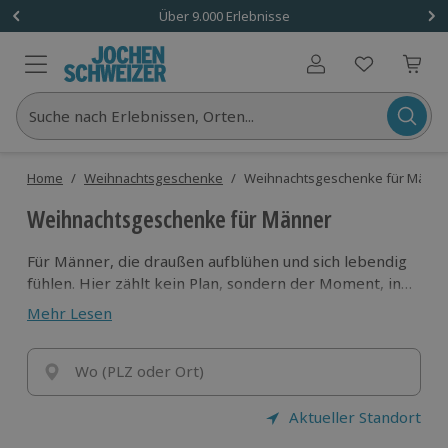
Über 9.000 Erlebnisse
Benutzerkonto
Suche nach Erlebnissen, Orten...
Home
/
Weihnachtsgeschenke
/
Weihnachtsgeschenke für Männe
Weihnachtsgeschenke für Männer
Für Männer, die draußen aufblühen und sich lebendig
fühlen. Hier zählt kein Plan, sondern der Moment, in
dem Abenteuer beginnt. Schenk ihm ein Erlebnis, das
Mehr Lesen
zeigt, was in ihm steckt.
Wo (PLZ oder Ort)
Aktueller Standort