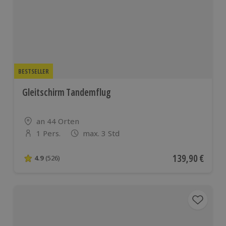
BESTSELLER
Gleitschirm Tandemflug
Standort
an 44 Orten
1 Pers.
max. 3 Std
Anzahl der Teilnehmer
Aktueller Preis
139,90 €
4.9
(526)
4.9 von 5 Sternen basierend auf 526 Bewertungen